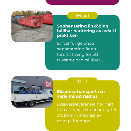
04. jul
Sophantering linköping
hållbar hantering av avfall i
praktiken
En väl fungerande
sophantering är en
förutsättning för ett
trivsamt och hållbart
Linköping. När stad...
02. jul
Ekspress transport när
varje minut räknas
Ekspressleveranser har gått
från att vara ett undantag till
att bli en viktig del av
många företags ...