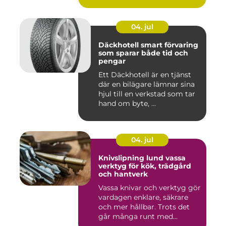
om vak...
04. jul
Däckhotell smart förvaring
som sparar både tid och
pengar
Ett Däckhotell är en tjänst
där en bilägare lämnar sina
hjul till en verkstad som tar
hand om byte, ...
04. jul
Knivslipning lund vassa
verktyg för kök, trädgård
och hantverk
Vassa knivar och verktyg gör
vardagen enklare, säkrare
och mer hållbar. Trots det
går många runt med...