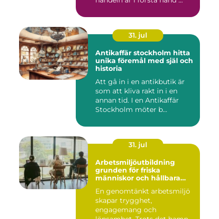
handeln är i första hand ...
31. jul
Antikaffär stockholm hitta
unika föremål med själ och
historia
Att gå in i en antikbutik är
som att kliva rakt in i en
annan tid. I en Antikaffär
Stockholm möter b...
31. jul
Arbetsmiljöutbildning
grunden för friska
människor och hållbara
företag
En genomtänkt arbetsmiljö
skapar trygghet,
engagemang och