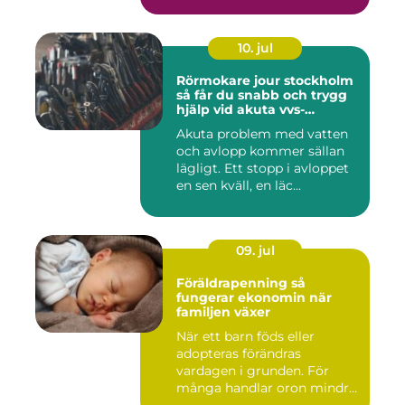
10. jul
Rörmokare jour stockholm
så får du snabb och trygg
hjälp vid akuta vvs-
problem
Akuta problem med vatten
och avlopp kommer sällan
lägligt. Ett stopp i avloppet
en sen kväll, en läc...
09. jul
Föräldrapenning så
fungerar ekonomin när
familjen växer
När ett barn föds eller
adopteras förändras
vardagen i grunden. För
många handlar oron mindre