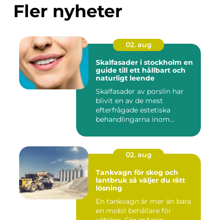
Fler nyheter
02. aug
Skalfasader i stockholm en
guide till ett hållbart och
naturligt leende
Skalfasader av porslin har
blivit en av de mest
efterfrågade estetiska
behandlingarna inom
modern ta...
02. aug
Tankvagn för skog och
lantbruk så väljer du rätt
lösning
En tankvagn är mer än bara
en mobil behållare för