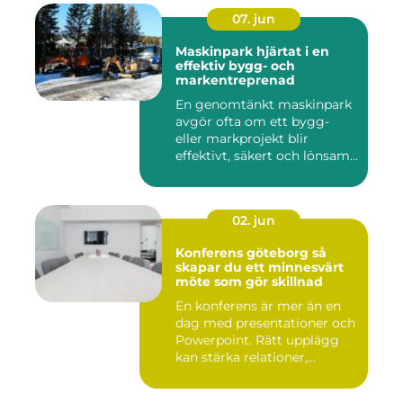
07. jun
Maskinpark hjärtat i en
effektiv bygg- och
markentreprenad
En genomtänkt maskinpark
avgör ofta om ett bygg-
eller markprojekt blir
effektivt, säkert och lönsam...
02. jun
Konferens göteborg så
skapar du ett minnesvärt
möte som gör skillnad
En konferens är mer än en
dag med presentationer och
Powerpoint. Rätt upplägg
kan stärka relationer,...