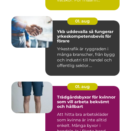
vätskor. För m&arin...
01. aug
Ykb uddevalla så fungerar
yrkeskompetensbevis för
förare
Yrkestrafik är ryggraden i
många branscher, från bygg
och industri till handel och
offentlig sektor....
01. aug
Trädgårdsbyxor för kvinnor
som vill arbeta bekvämt
och hållbart
Att hitta bra arbetskläder
som kvinna är inte alltid
enkelt. Många byxor i