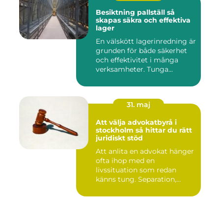
Besiktning pallställ så
skapas säkra och effektiva
lager
En välskött lagerinredning är
grunden för både säkerhet
och effektivitet i många
verksamheter. Tunga...
31. maj
Att välja advokatbyrå i
stockholm så hittar du rätt
juridiskt stöd
Att anlita en advokat hänger
ofta ihop med en
livssituation som redan
känns tung. Separation,
vårdna...