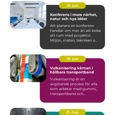
01. jun
Konferens i mora närhet,
natur och nya idéer
Att planera en konferens
handlar om mer än att boka
ett rum med projektor.
Miljön, maten, tekniken o...
01. jun
Vulkanisering kärnan i
hållbara transportband
Vulkanisering är en
avgörande process för alla
som arbetar med gummi,
transportband och
industriella...
31. maj