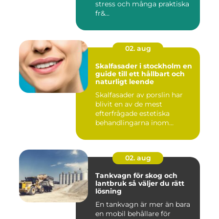
stress och många praktiska
fr&...
02. aug
Skalfasader i stockholm en
guide till ett hållbart och
naturligt leende
Skalfasader av porslin har
blivit en av de mest
efterfrågade estetiska
behandlingarna inom
modern ta...
02. aug
Tankvagn för skog och
lantbruk så väljer du rätt
lösning
En tankvagn är mer än bara
en mobil behållare för