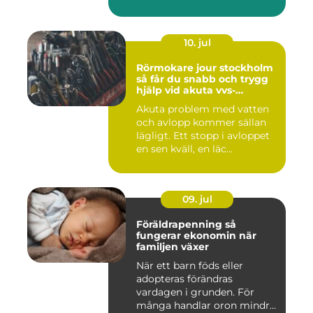
10. jul
Rörmokare jour stockholm
så får du snabb och trygg
hjälp vid akuta vvs-
problem
Akuta problem med vatten
och avlopp kommer sällan
lägligt. Ett stopp i avloppet
en sen kväll, en läc...
09. jul
Föräldrapenning så
fungerar ekonomin när
familjen växer
När ett barn föds eller
adopteras förändras
vardagen i grunden. För
många handlar oron mindre