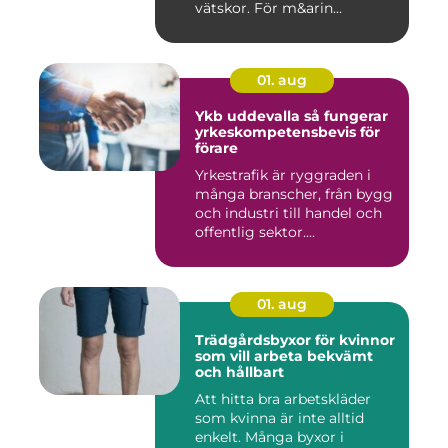
vätskor. För m&arin...
01. aug
Ykb uddevalla så fungerar
yrkeskompetensbevis för
förare
Yrkestrafik är ryggraden i
många branscher, från bygg
och industri till handel och
offentlig sektor....
01. aug
Trädgårdsbyxor för kvinnor
som vill arbeta bekvämt
och hållbart
Att hitta bra arbetskläder
som kvinna är inte alltid
enkelt. Många byxor i