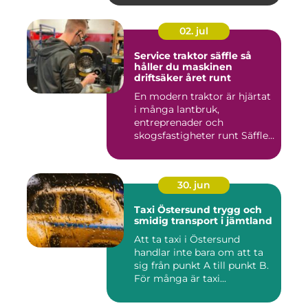
02. jul
Service traktor säffle så
håller du maskinen
driftsäker året runt
En modern traktor är hjärtat
i många lantbruk,
entreprenader och
skogsfastigheter runt Säffle.
När m...
30. jun
Taxi Östersund trygg och
smidig transport i jämtland
Att ta taxi i Östersund
handlar inte bara om att ta
sig från punkt A till punkt B.
För många är taxi...