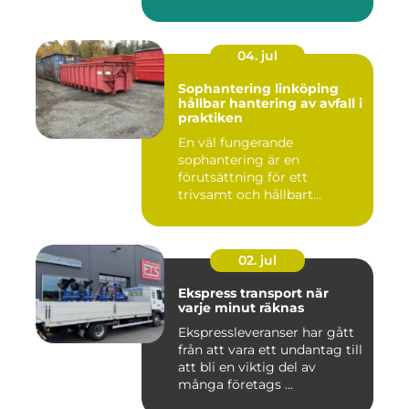
04. jul
Sophantering linköping
hållbar hantering av avfall i
praktiken
En väl fungerande
sophantering är en
förutsättning för ett
trivsamt och hållbart
Linköping. När stad...
02. jul
Ekspress transport när
varje minut räknas
Ekspressleveranser har gått
från att vara ett undantag till
att bli en viktig del av
många företags ...