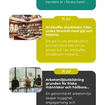
handeln är i första hand ...
31. jul
Antikaffär stockholm hitta
unika föremål med själ och
historia
Att gå in i en antikbutik är
som att kliva rakt in i en
annan tid. I en Antikaffär
Stockholm möter b...
31. jul
Arbetsmiljöutbildning
grunden för friska
människor och hållbara
företag
En genomtänkt arbetsmiljö
skapar trygghet,
engagemang och