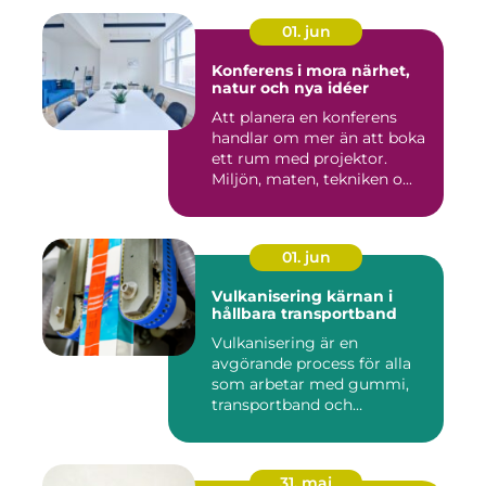
01. jun
Konferens i mora närhet,
natur och nya idéer
Att planera en konferens
handlar om mer än att boka
ett rum med projektor.
Miljön, maten, tekniken o...
01. jun
Vulkanisering kärnan i
hållbara transportband
Vulkanisering är en
avgörande process för alla
som arbetar med gummi,
transportband och
industriella...
31. maj