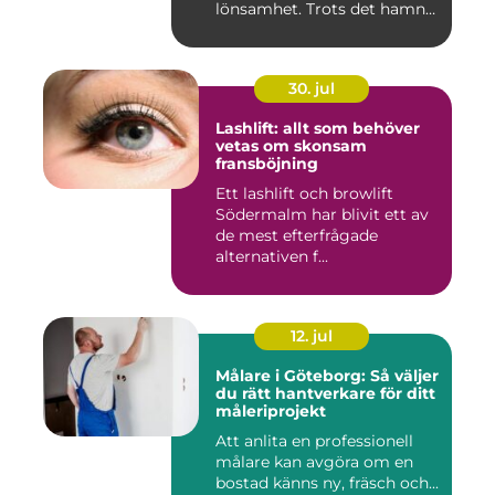
lönsamhet. Trots det hamnar
arbetsmiljöarb...
30. jul
Lashlift: allt som behöver
vetas om skonsam
fransböjning
Ett lashlift och browlift
Södermalm har blivit ett av
de mest efterfrågade
alternativen f...
12. jul
Målare i Göteborg: Så väljer
du rätt hantverkare för ditt
måleriprojekt
Att anlita en professionell
målare kan avgöra om en
bostad känns ny, fräsch och...