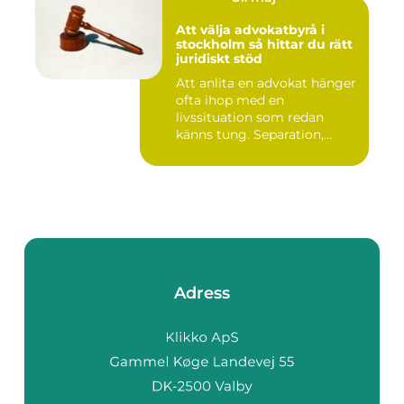
Att välja advokatbyrå i
stockholm så hittar du rätt
juridiskt stöd
Att anlita en advokat hänger
ofta ihop med en
livssituation som redan
känns tung. Separation,
vårdna...
Adress