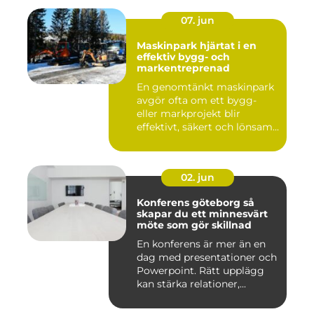
07. jun
Maskinpark hjärtat i en
effektiv bygg- och
markentreprenad
En genomtänkt maskinpark
avgör ofta om ett bygg-
eller markprojekt blir
effektivt, säkert och lönsam...
02. jun
Konferens göteborg så
skapar du ett minnesvärt
möte som gör skillnad
En konferens är mer än en
dag med presentationer och
Powerpoint. Rätt upplägg
kan stärka relationer,...