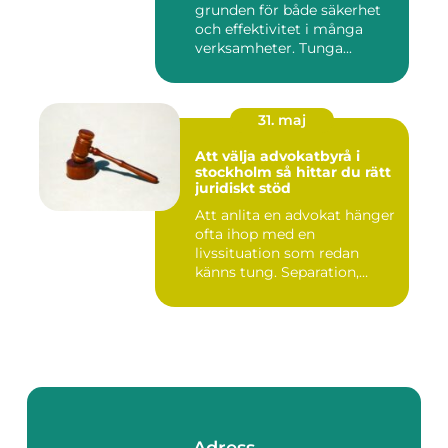
grunden för både säkerhet
och effektivitet i många
verksamheter. Tunga...
31. maj
Att välja advokatbyrå i
stockholm så hittar du rätt
juridiskt stöd
Att anlita en advokat hänger
ofta ihop med en
livssituation som redan
känns tung. Separation,
vårdna...