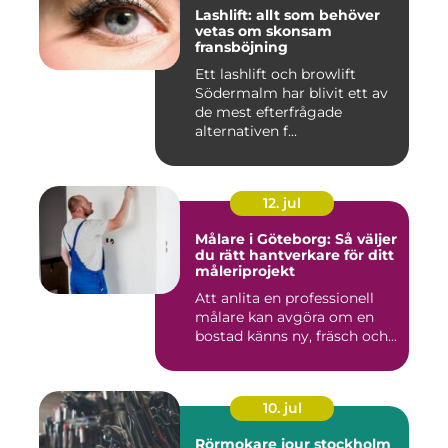
Lashlift: allt som behöver
vetas om skonsam
fransböjning
Ett lashlift och browlift
Södermalm har blivit ett av
de mest efterfrågade
alternativen f...
12. jul
Målare i Göteborg: Så väljer
du rätt hantverkare för ditt
måleriprojekt
Att anlita en professionell
målare kan avgöra om en
bostad känns ny, fräsch och...
10. jul
Rörmokare jour stockholm