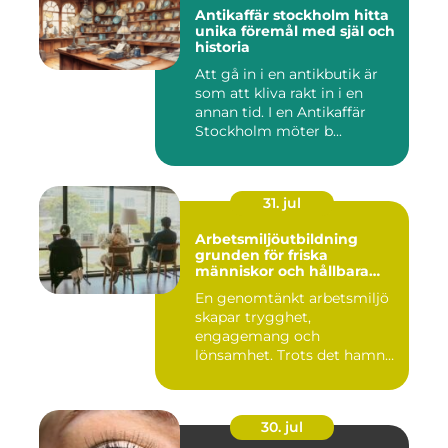
Antikaffär stockholm hitta
unika föremål med själ och
historia
Att gå in i en antikbutik är
som att kliva rakt in i en
annan tid. I en Antikaffär
Stockholm möter b...
31. jul
Arbetsmiljöutbildning
grunden för friska
människor och hållbara
företag
En genomtänkt arbetsmiljö
skapar trygghet,
engagemang och
lönsamhet. Trots det hamnar
arbetsmiljöarb...
30. jul