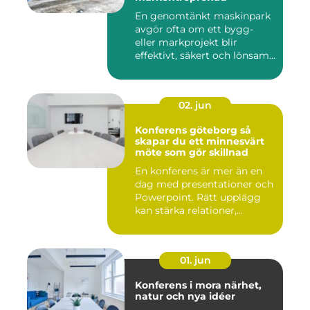
En genomtänkt maskinpark
avgör ofta om ett bygg-
eller markprojekt blir
effektivt, säkert och lönsam...
02. jun
Konferens göteborg så
skapar du ett minnesvärt
möte som gör skillnad
En konferens är mer än en
dag med presentationer och
Powerpoint. Rätt upplägg
kan stärka relationer,...
01. jun
Konferens i mora närhet,
natur och nya idéer