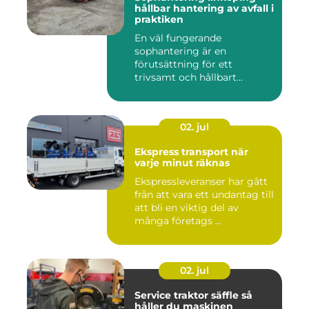
hållbar hantering av avfall i
praktiken
En väl fungerande
sophantering är en
förutsättning för ett
trivsamt och hållbart
Linköping. När stad...
02. jul
Ekspress transport när
varje minut räknas
Ekspressleveranser har gått
från att vara ett undantag till
att bli en viktig del av
många företags ...
02. jul
Service traktor säffle så
håller du maskinen