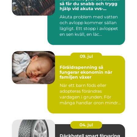
så får du snabb och trygg
hjälp vid akuta vvs-
problem
Akuta problem med vatten
och avlopp kommer sällan
lägligt. Ett stopp i avloppet
en sen kväll, en läc...
09. jul
Föräldrapenning så
fungerar ekonomin när
familjen växer
När ett barn föds eller
adopteras förändras
vardagen i grunden. För
många handlar oron mindre
om vak...
04. jul
Däckhotell smart förvaring