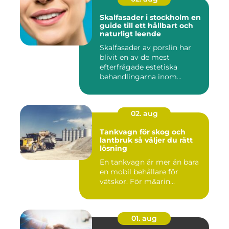
Skalfasader i stockholm en
guide till ett hållbart och
naturligt leende
Skalfasader av porslin har
blivit en av de mest
efterfrågade estetiska
behandlingarna inom
modern ta...
02. aug
Tankvagn för skog och
lantbruk så väljer du rätt
lösning
En tankvagn är mer än bara
en mobil behållare för
vätskor. För m&arin...
01. aug