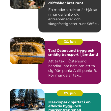
driftsäker året runt
En modern traktor är hjärtat
i många lantbruk,
entreprenader och
skogsfastigheter runt Säffle.
När m...
30. jun
Taxi Östersund trygg och
smidig transport i jämtland
Att ta taxi i Östersund
handlar inte bara om att ta
sig från punkt A till punkt B.
För många är taxi...
07. jun
Maskinpark hjärtat i en
effektiv bygg- och
markentreprenad