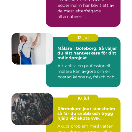
Södermalm har blivit ett av
de mest efterfrågade
alternativen f...
12. jul
Målare i Göteborg: Så väljer
du rätt hantverkare för ditt
måleriprojekt
Att anlita en professionell
målare kan avgöra om en
bostad känns ny, fräsch och...
10. jul
Rörmokare jour stockholm
så får du snabb och trygg
hjälp vid akuta vvs-
problem
Akuta problem med vatten
och avlopp kommer sällan