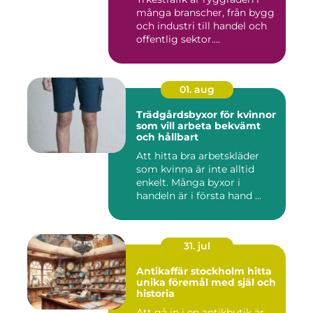
många branscher, från bygg
och industri till handel och
offentlig sektor....
01. aug
Trädgårdsbyxor för kvinnor
som vill arbeta bekvämt
och hållbart
Att hitta bra arbetskläder
som kvinna är inte alltid
enkelt. Många byxor i
handeln är i första hand ...
31. jul
Antikaffär stockholm hitta
unika föremål med själ och
historia
Att gå in i en antikbutik är