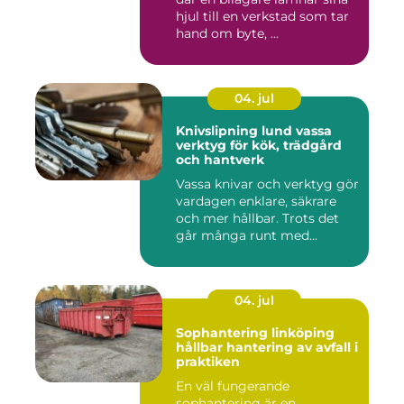
hjul till en verkstad som tar
hand om byte, ...
04. jul
Knivslipning lund vassa
verktyg för kök, trädgård
och hantverk
Vassa knivar och verktyg gör
vardagen enklare, säkrare
och mer hållbar. Trots det
går många runt med...
04. jul
Sophantering linköping
hållbar hantering av avfall i
praktiken
En väl fungerande
sophantering är en