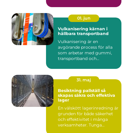
01. jun
Vulkanisering kärnan i
hållbara transportband
Vulkanisering är en
avgörande process för alla
som arbetar med gummi,
transportband och
industriella...
31. maj
Besiktning pallställ så
skapas säkra och effektiva
lager
En välskött lagerinredning är
grunden för både säkerhet
och effektivitet i många
verksamheter. Tunga...