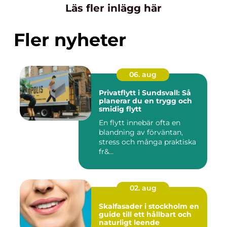
Läs fler inlägg här
Fler nyheter
06. aug
Privatflytt i Sundsvall: Så
planerar du en trygg och
smidig flytt
En flytt innebär ofta en
blandning av förväntan,
stress och många praktiska
fr&...
02. aug
Skalfasader i stockholm en
guide till ett hållbart och
naturligt leende