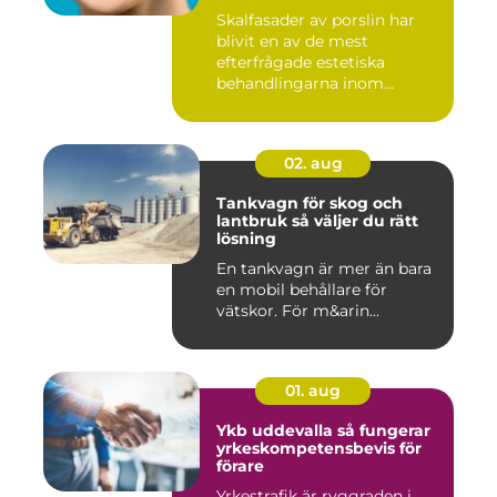
Skalfasader av porslin har
blivit en av de mest
efterfrågade estetiska
behandlingarna inom
modern ta...
02. aug
Tankvagn för skog och
lantbruk så väljer du rätt
lösning
En tankvagn är mer än bara
en mobil behållare för
vätskor. För m&arin...
01. aug
Ykb uddevalla så fungerar
yrkeskompetensbevis för
förare
Yrkestrafik är ryggraden i