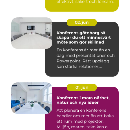
effektivt, säkert och lönsam...
02. jun
Konferens göteborg så
skapar du ett minnesvärt
möte som gör skillnad
En konferens är mer än en
dag med presentationer och
Powerpoint. Rätt upplägg
kan stärka relationer,...
01. jun
Konferens i mora närhet,
natur och nya idéer
Att planera en konferens
handlar om mer än att boka
ett rum med projektor.
Miljön, maten, tekniken o...