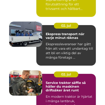
förutsättning för ett
trivsamt och hållbart
Linköping. När stad...
02. jul
Ekspress transport när
varje minut räknas
Ekspressleveranser har gått
från att vara ett undantag till
att bli en viktig del av
många företags ...
02. jul
Service traktor säffle så
håller du maskinen
driftsäker året runt
En modern traktor är hjärtat
i många lantbruk,