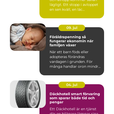
lägligt. Ett stopp i avloppet
en sen kväll, en läc...
09. jul
Föräldrapenning så
fungerar ekonomin när
familjen växer
När ett barn föds eller
adopteras förändras
vardagen i grunden. För
många handlar oron mindre
om vak...
04. jul
Däckhotell smart förvaring
som sparar både tid och
pengar
Ett Däckhotell är en tjänst
där en bilägare lämnar sina