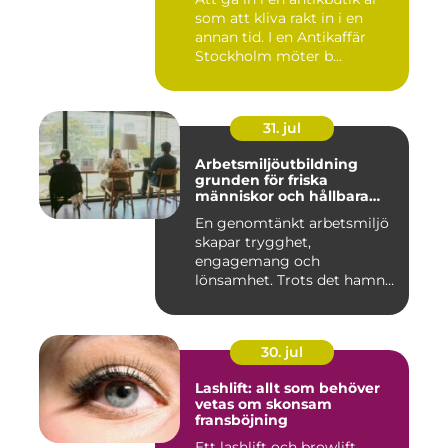
som att kliva rakt in i en
annan tid. I en Antikaffär
Stockholm möter b...
31. jul
Arbetsmiljöutbildning
grunden för friska
människor och hållbara
företag
En genomtänkt arbetsmiljö
skapar trygghet,
engagemang och
lönsamhet. Trots det hamnar
arbetsmiljöarb...
30. jul
Lashlift: allt som behöver
vetas om skonsam
fransböjning
Ett lashlift och browlift