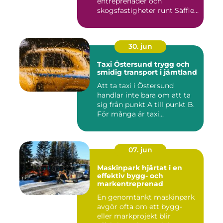
entreprenader och
skogsfastigheter runt Säffle.
När m...
30. jun
Taxi Östersund trygg och
smidig transport i jämtland
Att ta taxi i Östersund
handlar inte bara om att ta
sig från punkt A till punkt B.
För många är taxi...
07. jun
Maskinpark hjärtat i en
effektiv bygg- och
markentreprenad
En genomtänkt maskinpark
avgör ofta om ett bygg-
eller markprojekt blir