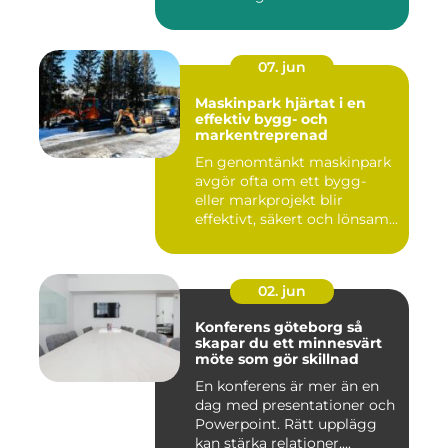
07. jun
Maskinpark hjärtat i en
effektiv bygg- och
markentreprenad
En genomtänkt maskinpark
avgör ofta om ett bygg-
eller markprojekt blir
effektivt, säkert och lönsam...
02. jun
Konferens göteborg så
skapar du ett minnesvärt
möte som gör skillnad
En konferens är mer än en
dag med presentationer och
Powerpoint. Rätt upplägg
kan stärka relationer,...