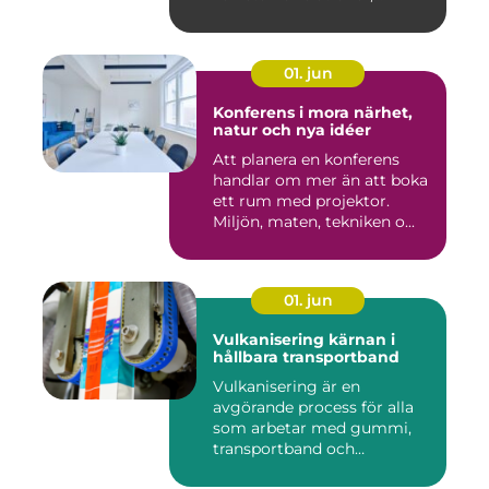
01. jun
Konferens i mora närhet,
natur och nya idéer
Att planera en konferens
handlar om mer än att boka
ett rum med projektor.
Miljön, maten, tekniken o...
01. jun
Vulkanisering kärnan i
hållbara transportband
Vulkanisering är en
avgörande process för alla
som arbetar med gummi,
transportband och
industriella...