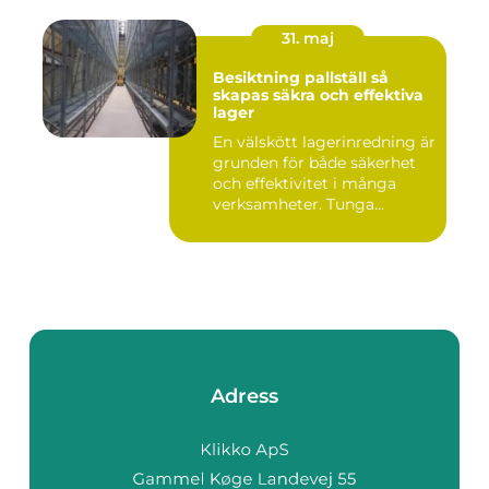
31. maj
Besiktning pallställ så
skapas säkra och effektiva
lager
En välskött lagerinredning är
grunden för både säkerhet
och effektivitet i många
verksamheter. Tunga...
Adress