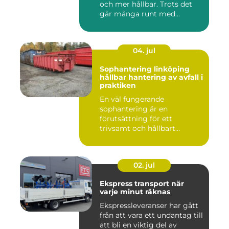
och mer hållbar. Trots det
går många runt med...
04. jul
Sophantering linköping
hållbar hantering av avfall i
praktiken
En väl fungerande
sophantering är en
förutsättning för ett
trivsamt och hållbart
Linköping. När stad...
02. jul
Ekspress transport när
varje minut räknas
Ekspressleveranser har gått
från att vara ett undantag till
att bli en viktig del av