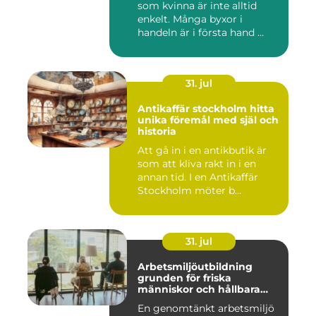
som kvinna är inte alltid
enkelt. Många byxor i
handeln är i första hand ...
31. jul
Antikaffär stockholm hitta
unika föremål med själ och
historia
Att gå in i en antikbutik är
som att kliva rakt in i en
annan tid. I en Antikaffär
Stockholm möter b...
31. jul
Arbetsmiljöutbildning
grunden för friska
människor och hållbara
företag
En genomtänkt arbetsmiljö