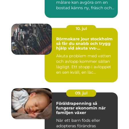
målare kan avgöra om en
bostad känns ny, fräsch och...
10. jul
Rörmokare jour stockholm
så får du snabb och trygg
hjälp vid akuta vvs-
problem
Akuta problem med vatten
och avlopp kommer sällan
lägligt. Ett stopp i avloppet
en sen kväll, en läc...
09. jul
Föräldrapenning så
fungerar ekonomin när
familjen växer
När ett barn föds eller
adopteras förändras