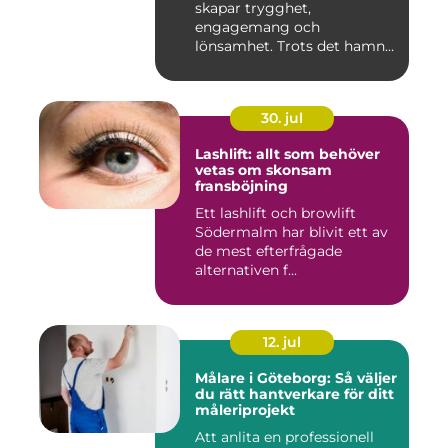
skapar trygghet,
engagemang och
lönsamhet. Trots det hamnar
arbetsmiljöarb...
30. jul
Lashlift: allt som behöver
vetas om skonsam
fransböjning
Ett lashlift och browlift
Södermalm har blivit ett av
de mest efterfrågade
alternativen f...
12. jul
Målare i Göteborg: Så väljer
du rätt hantverkare för ditt
måleriprojekt
Att anlita en professionell