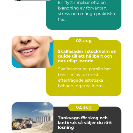
En flytt innebär ofta en
blandning av förväntan,
stress och många praktiska
fr&...
02. aug
Skalfasader i stockholm en
guide till ett hållbart och
naturligt leende
Skalfasader av porslin har
blivit en av de mest
efterfrågade estetiska
behandlingarna inom
modern ta...
02. aug
Tankvagn för skog och
lantbruk så väljer du rätt
lösning