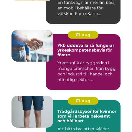
En tankvagn är mer än bara
en mobil behållare för
vätskor. För m&arin...
01. aug
Ykb uddevalla så fungerar
yrkeskompetensbevis för
förare
Yrkestrafik är ryggraden i
många branscher, från bygg
och industri till handel och
offentlig sektor....
01. aug
Trädgårdsbyxor för kvinnor
som vill arbeta bekvämt
och hållbart
Att hitta bra arbetskläder