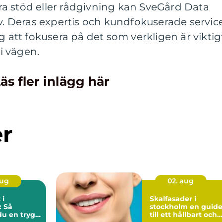
a stöd eller rådgivning kan SveGård Data
iv. Deras expertis och kundfokuserade servic
g att fokusera på det som verkligen är viktig
i vägen.
äs fler inlägg här
er
aug
02. aug
 i
Skalfasader i
: Så
stockholm en guide
du en trygg
till ett hållbart och