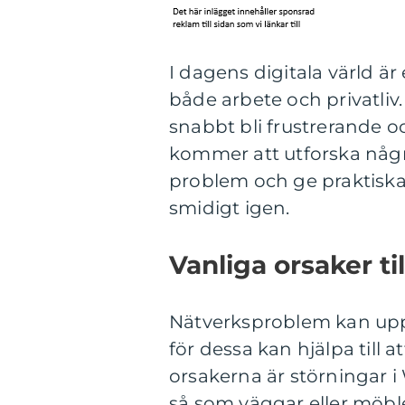
I dagens digitala värld ä
både arbete och privatliv
snabbt bli frustrerande o
kommer att utforska några
problem och ge praktiska l
smidigt igen.
Vanliga orsaker t
Nätverksproblem kan uppst
för dessa kan hjälpa till
orsakerna är störningar i
så som väggar eller möble