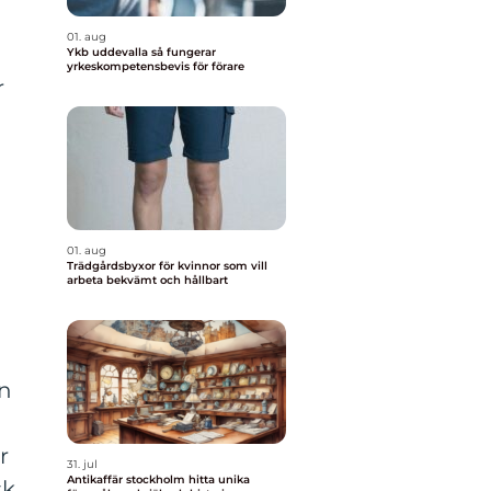
01. aug
Ykb uddevalla så fungerar
yrkeskompetensbevis för förare
r
01. aug
Trädgårdsbyxor för kvinnor som vill
arbeta bekvämt och hållbart
en
r
31. jul
Antikaffär stockholm hitta unika
sk