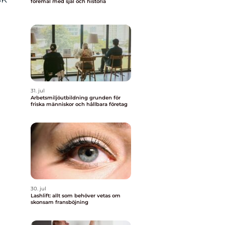
föremål med själ och historia
31. jul
Arbetsmiljöutbildning grunden för
friska människor och hållbara företag
30. jul
Lashlift: allt som behöver vetas om
skonsam fransböjning