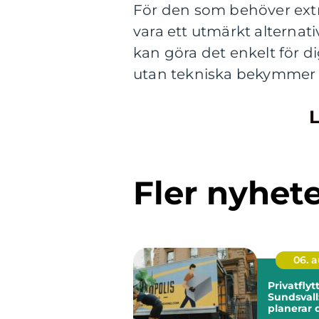
För den som behöver extr
vara ett utmärkt alternat
kan göra det enkelt för di
utan tekniska bekymmer 
L
Fler nyhet
06. 
Privatflytt
Sundsvall
planerar 