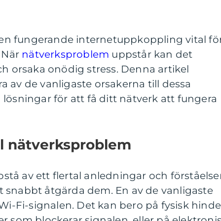
r en fungerande internetuppkoppling vital fö
. När
nätverksproblem
uppstår kan det
ch orsaka onödig stress. Denna artikel
 av de vanligaste orsakerna till dessa
ösningar för att få ditt nätverk att fungera
ill nätverksproblem
å av ett flertal anledningar och förståels
 att snabbt åtgärda dem. En av de vanligaste
 Wi-Fi-signalen. Det kan bero på fysisk hinde
r som blockerar signalen, eller på elektroni