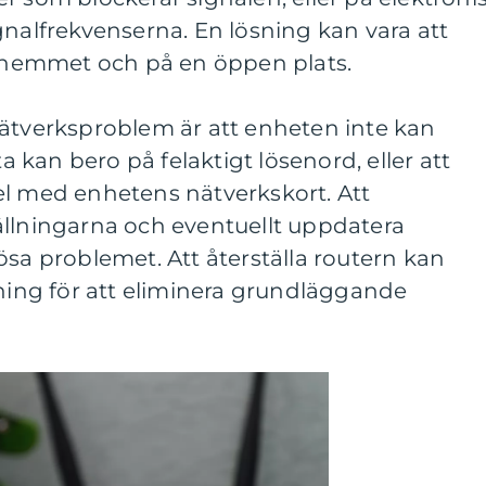
gnalfrekvenserna. En lösning kan vara att
 i hemmet och på en öppen plats.
nätverksproblem är att enheten inte kan
ta kan bero på felaktigt lösenord, eller att
el med enhetens nätverkskort. Att
ällningarna och eventuellt uppdatera
ösa problemet. Att återställa routern kan
sning för att eliminera grundläggande