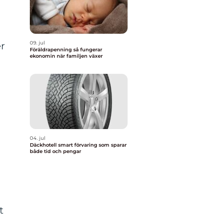
09. jul
r
Föräldrapenning så fungerar
ekonomin när familjen växer
04. jul
Däckhotell smart förvaring som sparar
både tid och pengar
t