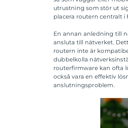
utrustning som stör ut si
placera routern centralt
En annan anledning till 
ansluta till nätverket. Det
routern inte är kompatib
dubbelkolla nätverksinst
routerfirmware kan ofta l
också vara en effektiv lö
anslutningsproblem.