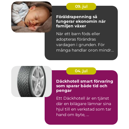
09. jul
Föräldrapenning så
fungerar ekonomin när
familjen växer
När ett barn föds eller
adopteras förändras
vardagen i grunden. För
många handlar oron mindre
om vak...
04. jul
Däckhotell smart förvaring
som sparar både tid och
pengar
Ett Däckhotell är en tjänst
där en bilägare lämnar sina
hjul till en verkstad som tar
hand om byte, ...