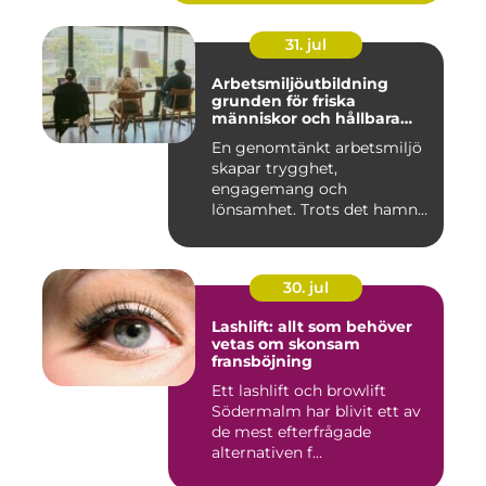
31. jul
Arbetsmiljöutbildning
grunden för friska
människor och hållbara
företag
En genomtänkt arbetsmiljö
skapar trygghet,
engagemang och
lönsamhet. Trots det hamnar
arbetsmiljöarb...
30. jul
Lashlift: allt som behöver
vetas om skonsam
fransböjning
Ett lashlift och browlift
Södermalm har blivit ett av
de mest efterfrågade
alternativen f...