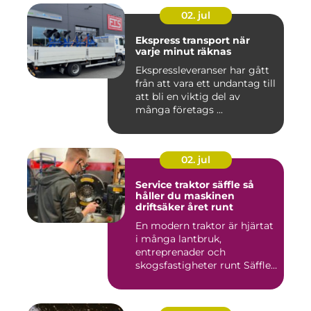
02. jul
Ekspress transport när
varje minut räknas
Ekspressleveranser har gått
från att vara ett undantag till
att bli en viktig del av
många företags ...
02. jul
Service traktor säffle så
håller du maskinen
driftsäker året runt
En modern traktor är hjärtat
i många lantbruk,
entreprenader och
skogsfastigheter runt Säffle.
När m...