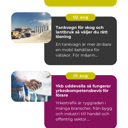
modern ta...
02. aug
Tankvagn för skog och
lantbruk så väljer du rätt
lösning
En tankvagn är mer än bara
en mobil behållare för
vätskor. För m&arin...
01. aug
Ykb uddevalla så fungerar
yrkeskompetensbevis för
förare
Yrkestrafik är ryggraden i
många branscher, från bygg
och industri till handel och
offentlig sektor....