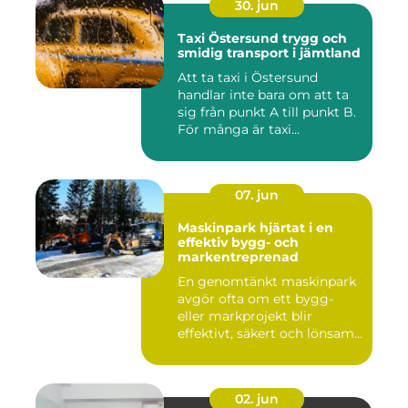
30. jun
Taxi Östersund trygg och
smidig transport i jämtland
Att ta taxi i Östersund
handlar inte bara om att ta
sig från punkt A till punkt B.
För många är taxi...
07. jun
Maskinpark hjärtat i en
effektiv bygg- och
markentreprenad
En genomtänkt maskinpark
avgör ofta om ett bygg-
eller markprojekt blir
effektivt, säkert och lönsam...
02. jun