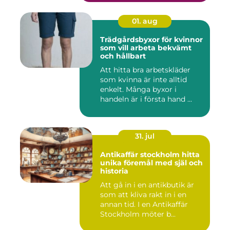
01. aug
Trädgårdsbyxor för kvinnor
som vill arbeta bekvämt
och hållbart
Att hitta bra arbetskläder
som kvinna är inte alltid
enkelt. Många byxor i
handeln är i första hand ...
31. jul
Antikaffär stockholm hitta
unika föremål med själ och
historia
Att gå in i en antikbutik är
som att kliva rakt in i en
annan tid. I en Antikaffär
Stockholm möter b...