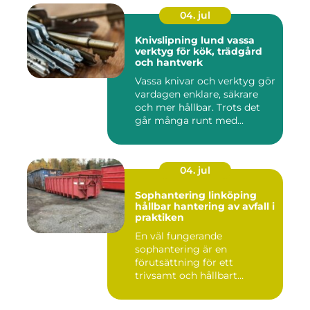
04. jul
Knivslipning lund vassa
verktyg för kök, trädgård
och hantverk
Vassa knivar och verktyg gör
vardagen enklare, säkrare
och mer hållbar. Trots det
går många runt med...
04. jul
Sophantering linköping
hållbar hantering av avfall i
praktiken
En väl fungerande
sophantering är en
förutsättning för ett
trivsamt och hållbart
Linköping. När stad...