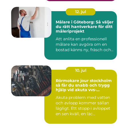
12. jul
Målare i Göteborg: Så väljer
du rätt hantverkare för ditt
måleriprojekt
Att anlita en professionell
målare kan avgöra om en
bostad känns ny, fräsch och...
10. jul
Rörmokare jour stockholm
så får du snabb och trygg
hjälp vid akuta vvs-
problem
Akuta problem med vatten
och avlopp kommer sällan
lägligt. Ett stopp i avloppet
en sen kväll, en läc...