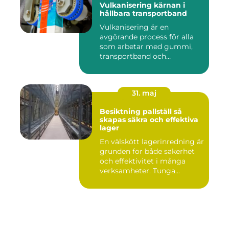
Vulkanisering kärnan i
hållbara transportband
Vulkanisering är en
avgörande process för alla
som arbetar med gummi,
transportband och
industriella...
31. maj
Besiktning pallställ så
skapas säkra och effektiva
lager
En välskött lagerinredning är
grunden för både säkerhet
och effektivitet i många
verksamheter. Tunga...