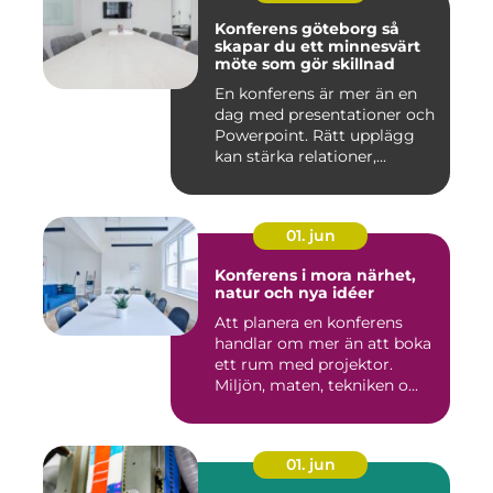
Konferens göteborg så
skapar du ett minnesvärt
möte som gör skillnad
En konferens är mer än en
dag med presentationer och
Powerpoint. Rätt upplägg
kan stärka relationer,...
01. jun
Konferens i mora närhet,
natur och nya idéer
Att planera en konferens
handlar om mer än att boka
ett rum med projektor.
Miljön, maten, tekniken o...
01. jun