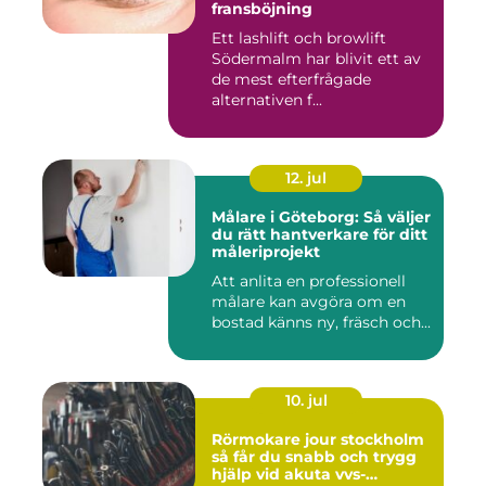
fransböjning
Ett lashlift och browlift
Södermalm har blivit ett av
de mest efterfrågade
alternativen f...
12. jul
Målare i Göteborg: Så väljer
du rätt hantverkare för ditt
måleriprojekt
Att anlita en professionell
målare kan avgöra om en
bostad känns ny, fräsch och...
10. jul
Rörmokare jour stockholm
så får du snabb och trygg
hjälp vid akuta vvs-