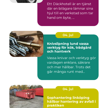
Ett Däckhotell är en tjänst
där en bilägare lämnar sina
hjul till en verkstad som tar
hand om byte, ...
04. jul
Knivslipning lund vassa
verktyg för kök, trädgård
och hantverk
Vassa knivar och verktyg gör
vardagen enklare, säkrare
och mer hållbar. Trots det
går många runt med...
04. jul
Sophantering linköping
hållbar hantering av avfall i
praktiken