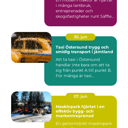
En modern traktor är hjärtat
i många lantbruk,
entreprenader och
skogsfastigheter runt Säffle.
När m...
30. jun
Taxi Östersund trygg och
smidig transport i jämtland
Att ta taxi i Östersund
handlar inte bara om att ta
sig från punkt A till punkt B.
För många är taxi...
07. jun
Maskinpark hjärtat i en
effektiv bygg- och
markentreprenad
En genomtänkt maskinpark