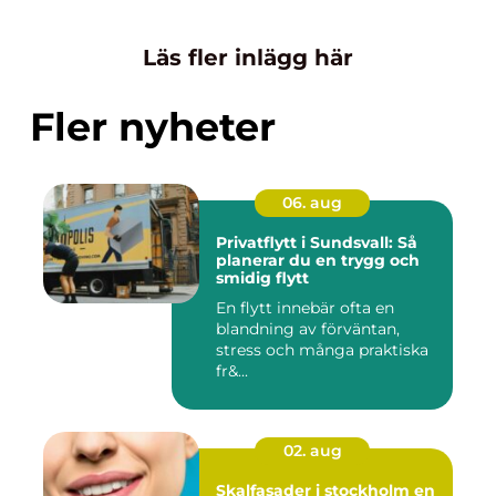
Läs fler inlägg här
Fler nyheter
06. aug
Privatflytt i Sundsvall: Så
planerar du en trygg och
smidig flytt
En flytt innebär ofta en
blandning av förväntan,
stress och många praktiska
fr&...
02. aug
Skalfasader i stockholm en