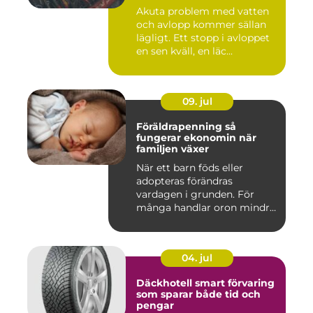
problem
Akuta problem med vatten
och avlopp kommer sällan
lägligt. Ett stopp i avloppet
en sen kväll, en läc...
09. jul
Föräldrapenning så
fungerar ekonomin när
familjen växer
När ett barn föds eller
adopteras förändras
vardagen i grunden. För
många handlar oron mindre
om vak...
04. jul
Däckhotell smart förvaring
som sparar både tid och
pengar