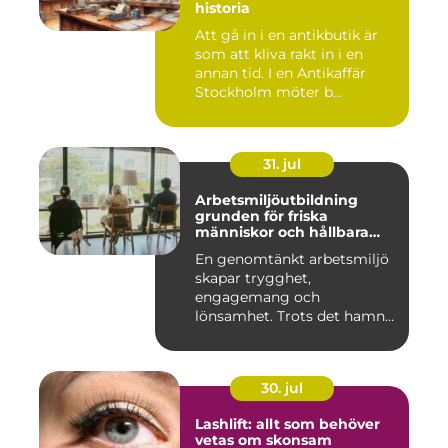
historia
Att gå in i en antikbutik är
som att kliva rakt in i en
annan tid. I en Antikaffär
Stockholm möter b...
31. jul
Arbetsmiljöutbildning
grunden för friska
människor och hållbara
företag
En genomtänkt arbetsmiljö
skapar trygghet,
engagemang och
lönsamhet. Trots det hamnar
arbetsmiljöarb...
30. jul
Lashlift: allt som behöver
vetas om skonsam