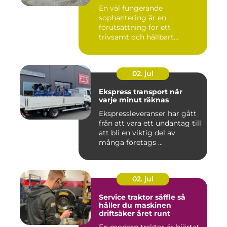
En väl fungerande
sophantering är en
förutsättning för ett
trivsamt och hållbart
Linköping. När stad...
02. jul
Ekspress transport när
varje minut räknas
Ekspressleveranser har gått
från att vara ett undantag till
att bli en viktig del av
många företags ...
02. jul
Service traktor säffle så
håller du maskinen
driftsäker året runt