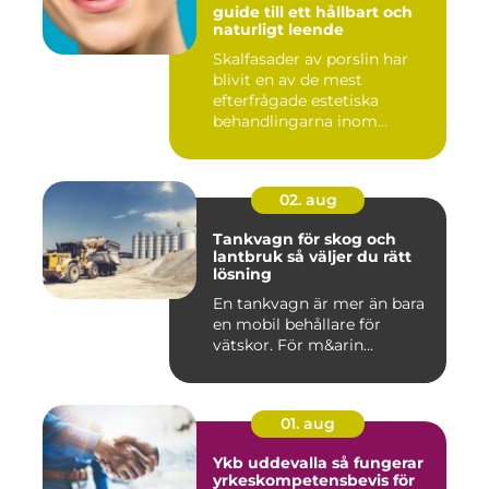
guide till ett hållbart och
naturligt leende
Skalfasader av porslin har
blivit en av de mest
efterfrågade estetiska
behandlingarna inom
modern ta...
02. aug
Tankvagn för skog och
lantbruk så väljer du rätt
lösning
En tankvagn är mer än bara
en mobil behållare för
vätskor. För m&arin...
01. aug
Ykb uddevalla så fungerar
yrkeskompetensbevis för