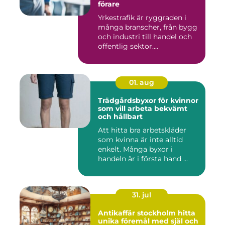
förare
Yrkestrafik är ryggraden i
många branscher, från bygg
och industri till handel och
offentlig sektor....
01. aug
Trädgårdsbyxor för kvinnor
som vill arbeta bekvämt
och hållbart
Att hitta bra arbetskläder
som kvinna är inte alltid
enkelt. Många byxor i
handeln är i första hand ...
31. jul
Antikaffär stockholm hitta
unika föremål med själ och