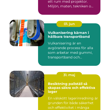
ett rum med projektor.
Miljön, maten, tekniken o...
01. jun
Vulkanisering kärnan i
hållbara transportband
Vulkanisering är en
avgörande process för alla
som arbetar med gummi,
transportband och
industriella...
31. maj
Besiktning pallställ så
skapas säkra och effektiva
lager
En välskött lagerinredning är
grunden för både säkerhet
och effektivitet i många