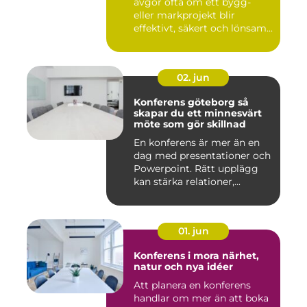
avgör ofta om ett bygg-
eller markprojekt blir
effektivt, säkert och lönsam...
02. jun
Konferens göteborg så
skapar du ett minnesvärt
möte som gör skillnad
En konferens är mer än en
dag med presentationer och
Powerpoint. Rätt upplägg
kan stärka relationer,...
01. jun
Konferens i mora närhet,
natur och nya idéer
Att planera en konferens
handlar om mer än att boka