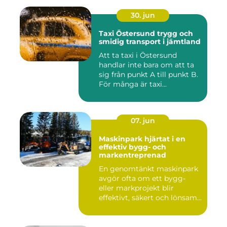
30. jun
Taxi Östersund trygg och
smidig transport i jämtland
Att ta taxi i Östersund
handlar inte bara om att ta
sig från punkt A till punkt B.
För många är taxi...
07. jun
Maskinpark hjärtat i en
effektiv bygg- och
markentreprenad
En genomtänkt maskinpark
avgör ofta om ett bygg-
eller markprojekt blir
effektivt, säkert och lönsam...