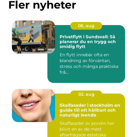
Fler nyheter
06. aug
Privatflytt i Sundsvall: Så
planerar du en trygg och
smidig flytt
En flytt innebär ofta en
blandning av förväntan,
stress och många praktiska
fr&...
02. aug
Skalfasader i stockholm en
guide till ett hållbart och
naturligt leende
Skalfasader av porslin har
blivit en av de mest
efterfrågade estetiska