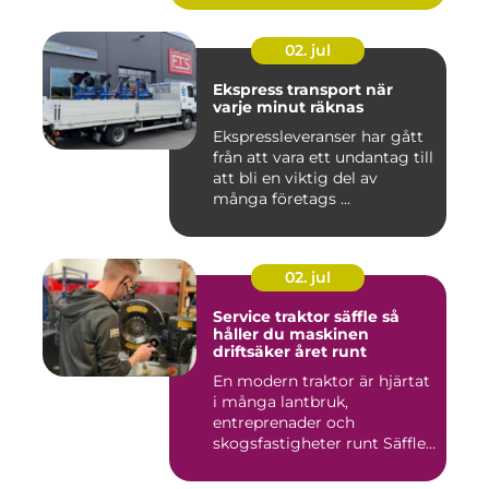
02. jul
Ekspress transport när
varje minut räknas
Ekspressleveranser har gått
från att vara ett undantag till
att bli en viktig del av
många företags ...
02. jul
Service traktor säffle så
håller du maskinen
driftsäker året runt
En modern traktor är hjärtat
i många lantbruk,
entreprenader och
skogsfastigheter runt Säffle.
När m...