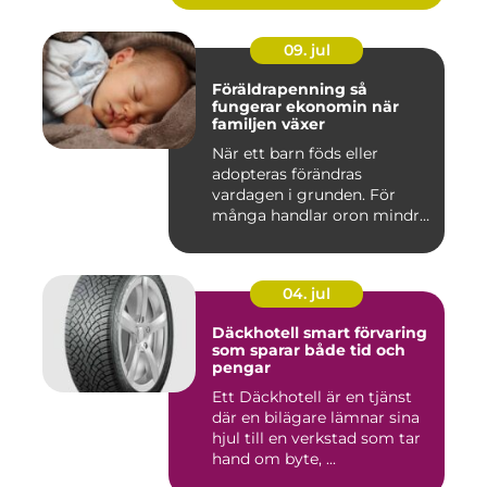
09. jul
Föräldrapenning så
fungerar ekonomin när
familjen växer
När ett barn föds eller
adopteras förändras
vardagen i grunden. För
många handlar oron mindre
om vak...
04. jul
Däckhotell smart förvaring
som sparar både tid och
pengar
Ett Däckhotell är en tjänst
där en bilägare lämnar sina
hjul till en verkstad som tar
hand om byte, ...