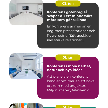
02. jun
Konferens göteborg så
skapar du ett minnesvärt
möte som gör skillnad
En konferens är mer än en
dag med presentationer och
Powerpoint. Rätt upplägg
kan stärka relationer,...
01. jun
Konferens i mora närhet,
natur och nya idéer
Att planera en konferens
handlar om mer än att boka
ett rum med projektor.
Miljön, maten, tekniken o...
01. jun