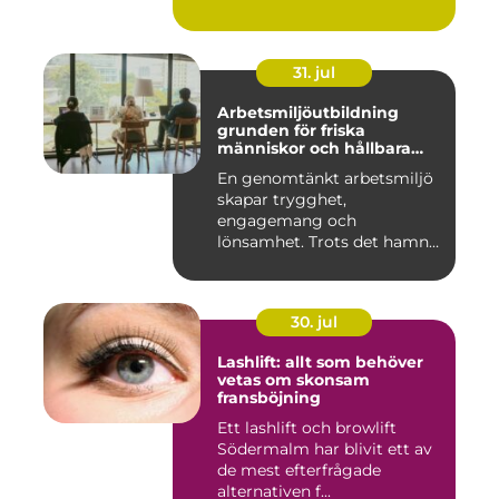
31. jul
Arbetsmiljöutbildning
grunden för friska
människor och hållbara
företag
En genomtänkt arbetsmiljö
skapar trygghet,
engagemang och
lönsamhet. Trots det hamnar
arbetsmiljöarb...
30. jul
Lashlift: allt som behöver
vetas om skonsam
fransböjning
Ett lashlift och browlift
Södermalm har blivit ett av
de mest efterfrågade
alternativen f...