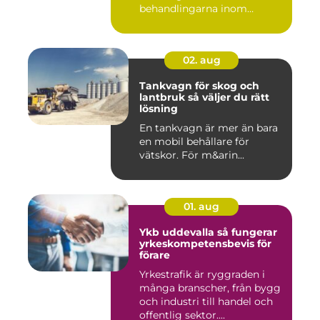
behandlingarna inom
modern ta...
02. aug
Tankvagn för skog och
lantbruk så väljer du rätt
lösning
En tankvagn är mer än bara
en mobil behållare för
vätskor. För m&arin...
01. aug
Ykb uddevalla så fungerar
yrkeskompetensbevis för
förare
Yrkestrafik är ryggraden i
många branscher, från bygg
och industri till handel och
offentlig sektor....