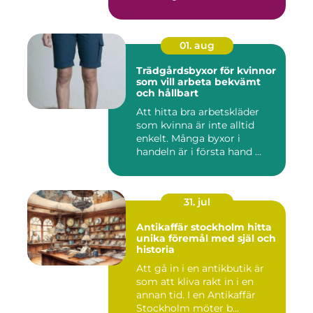
01. aug
Trädgårdsbyxor för kvinnor
som vill arbeta bekvämt
och hållbart
Att hitta bra arbetskläder
som kvinna är inte alltid
enkelt. Många byxor i
handeln är i första hand ...
31. jul
Antikaffär stockholm hitta
unika föremål med själ och
historia
Att gå in i en antikbutik är
som att kliva rakt in i en
annan tid. I en Antikaffär
Stockholm möter b...