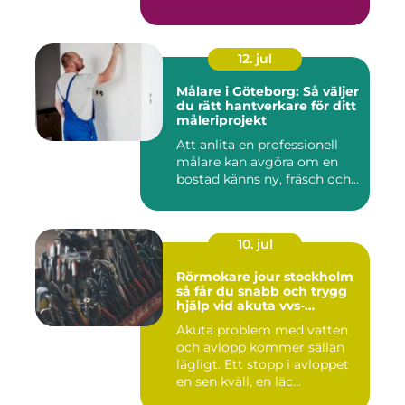
12. jul
Målare i Göteborg: Så väljer
du rätt hantverkare för ditt
måleriprojekt
Att anlita en professionell
målare kan avgöra om en
bostad känns ny, fräsch och...
10. jul
Rörmokare jour stockholm
så får du snabb och trygg
hjälp vid akuta vvs-
problem
Akuta problem med vatten
och avlopp kommer sällan
lägligt. Ett stopp i avloppet
en sen kväll, en läc...