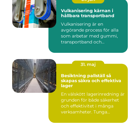
Vulkanisering kärnan i
hållbara transportband
Vulkanisering är en
avgörande process för alla
som arbetar med gummi,
transportband och
industriella...
31. maj
Besiktning pallställ så
skapas säkra och effektiva
lager
En välskött lagerinredning är
grunden för både säkerhet
och effektivitet i många
verksamheter. Tunga...