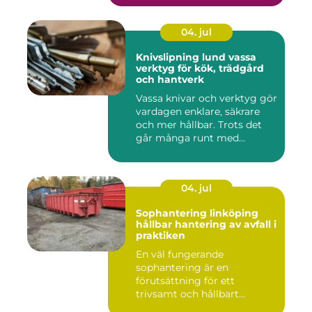
04. jul
Knivslipning lund vassa
verktyg för kök, trädgård
och hantverk
Vassa knivar och verktyg gör
vardagen enklare, säkrare
och mer hållbar. Trots det
går många runt med...
04. jul
Sophantering linköping
hållbar hantering av avfall i
praktiken
En väl fungerande
sophantering är en
förutsättning för ett
trivsamt och hållbart
Linköping. När stad...