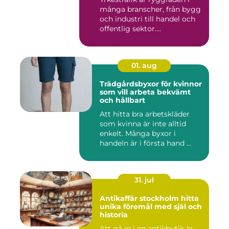
många branscher, från bygg
och industri till handel och
offentlig sektor....
01. aug
Trädgårdsbyxor för kvinnor
som vill arbeta bekvämt
och hållbart
Att hitta bra arbetskläder
som kvinna är inte alltid
enkelt. Många byxor i
handeln är i första hand ...
31. jul
Antikaffär stockholm hitta
unika föremål med själ och
historia
Att gå in i en antikbutik är