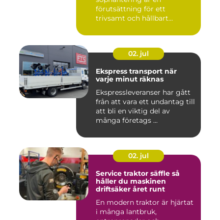
förutsättning för ett
trivsamt och hållbart
Linköping. När stad...
02. jul
Ekspress transport när
varje minut räknas
Ekspressleveranser har gått
från att vara ett undantag till
att bli en viktig del av
många företags ...
02. jul
Service traktor säffle så
håller du maskinen
driftsäker året runt
En modern traktor är hjärtat
i många lantbruk,