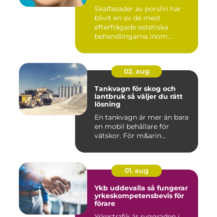
Skalfasader av porslin har
blivit en av de mest
efterfrågade estetiska
behandlingarna inom
modern ta...
02. aug
Tankvagn för skog och
lantbruk så väljer du rätt
lösning
En tankvagn är mer än bara
en mobil behållare för
vätskor. För m&arin...
01. aug
Ykb uddevalla så fungerar
yrkeskompetensbevis för
förare
Yrkestrafik är ryggraden i