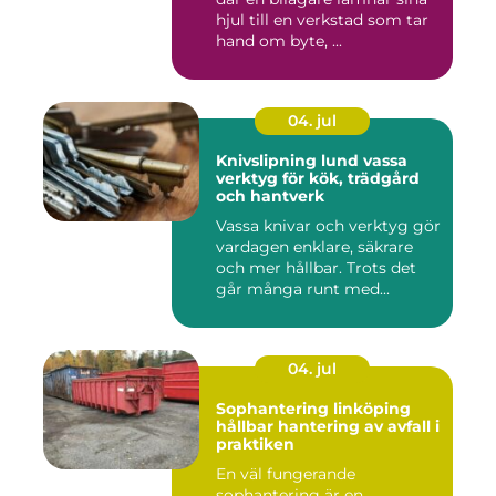
hjul till en verkstad som tar
hand om byte, ...
04. jul
Knivslipning lund vassa
verktyg för kök, trädgård
och hantverk
Vassa knivar och verktyg gör
vardagen enklare, säkrare
och mer hållbar. Trots det
går många runt med...
04. jul
Sophantering linköping
hållbar hantering av avfall i
praktiken
En väl fungerande
sophantering är en