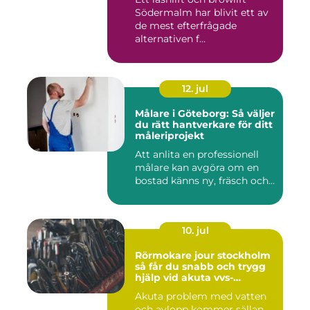
Södermalm har blivit ett av
de mest efterfrågade
alternativen f...
12. jul
Målare i Göteborg: Så väljer
du rätt hantverkare för ditt
måleriprojekt
Att anlita en professionell
målare kan avgöra om en
bostad känns ny, fräsch och...
10. jul
Rörmokare jour stockholm
så får du snabb och trygg
hjälp vid akuta vvs-
problem
Akuta problem med vatten
och avlopp kommer sällan