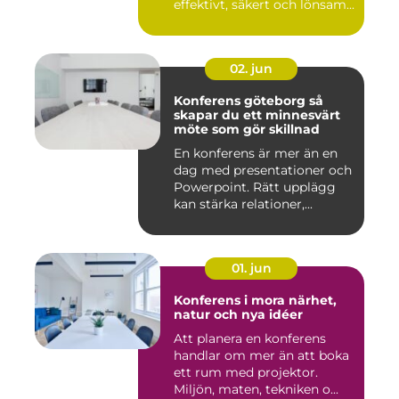
effektivt, säkert och lönsam...
02. jun
Konferens göteborg så
skapar du ett minnesvärt
möte som gör skillnad
En konferens är mer än en
dag med presentationer och
Powerpoint. Rätt upplägg
kan stärka relationer,...
01. jun
Konferens i mora närhet,
natur och nya idéer
Att planera en konferens
handlar om mer än att boka
ett rum med projektor.
Miljön, maten, tekniken o...