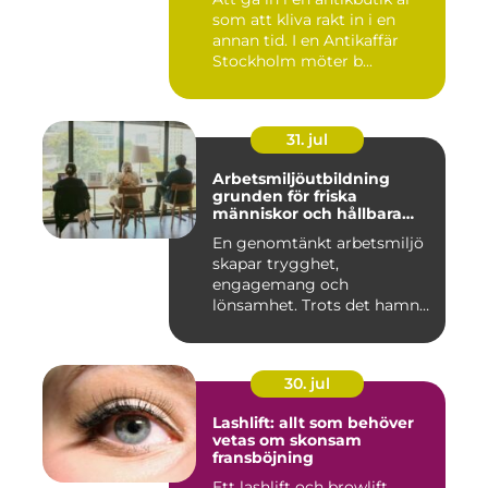
som att kliva rakt in i en
annan tid. I en Antikaffär
Stockholm möter b...
31. jul
Arbetsmiljöutbildning
grunden för friska
människor och hållbara
företag
En genomtänkt arbetsmiljö
skapar trygghet,
engagemang och
lönsamhet. Trots det hamnar
arbetsmiljöarb...
30. jul
Lashlift: allt som behöver
vetas om skonsam
fransböjning
Ett lashlift och browlift