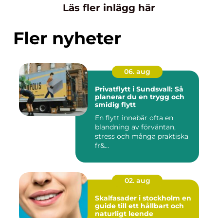
Läs fler inlägg här
Fler nyheter
06. aug
Privatflytt i Sundsvall: Så
planerar du en trygg och
smidig flytt
En flytt innebär ofta en
blandning av förväntan,
stress och många praktiska
fr&...
02. aug
Skalfasader i stockholm en
guide till ett hållbart och
naturligt leende