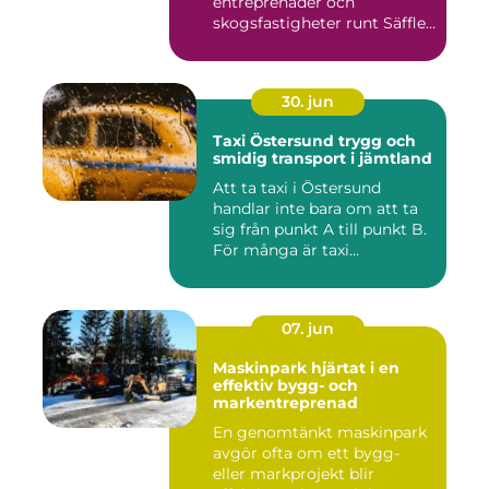
entreprenader och
skogsfastigheter runt Säffle.
När m...
30. jun
Taxi Östersund trygg och
smidig transport i jämtland
Att ta taxi i Östersund
handlar inte bara om att ta
sig från punkt A till punkt B.
För många är taxi...
07. jun
Maskinpark hjärtat i en
effektiv bygg- och
markentreprenad
En genomtänkt maskinpark
avgör ofta om ett bygg-
eller markprojekt blir