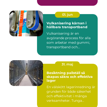
01. jun
Vulkanisering kärnan i
hållbara transportband
Vulkanisering är en
avgörande process för alla
som arbetar med gummi,
transportband och
industriella...
31. maj
Besiktning pallställ så
skapas säkra och effektiva
lager
En välskött lagerinredning är
grunden för både säkerhet
och effektivitet i många
verksamheter. Tunga...