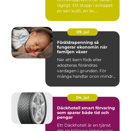
lägligt. Ett stopp i avloppet
en sen kväll, en läc...
09. jul
Föräldrapenning så
fungerar ekonomin när
familjen växer
När ett barn föds eller
adopteras förändras
vardagen i grunden. För
många handlar oron mindre
om vak...
04. jul
Däckhotell smart förvaring
som sparar både tid och
pengar
Ett Däckhotell är en tjänst
där en bilägare lämnar sina