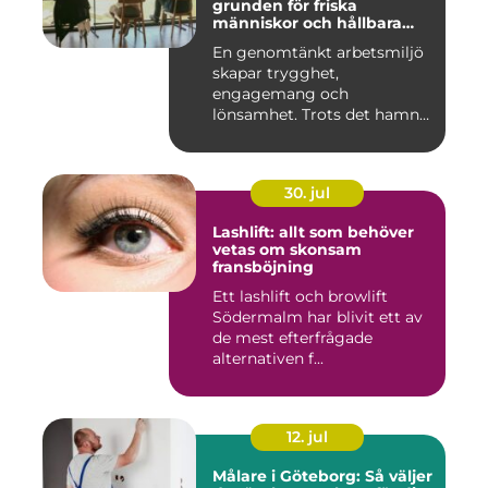
grunden för friska
människor och hållbara
företag
En genomtänkt arbetsmiljö
skapar trygghet,
engagemang och
lönsamhet. Trots det hamnar
arbetsmiljöarb...
30. jul
Lashlift: allt som behöver
vetas om skonsam
fransböjning
Ett lashlift och browlift
Södermalm har blivit ett av
de mest efterfrågade
alternativen f...
12. jul
Målare i Göteborg: Så väljer