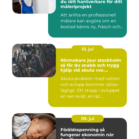
du rätt hantverkare för ditt
måleriprojekt
Att anlita en professionell
målare kan avgöra om en
bostad känns ny, fräsch och...
10. jul
Rörmokare jour stockholm
så får du snabb och trygg
hjälp vid akuta vvs-
problem
Akuta problem med vatten
och avlopp kommer sällan
lägligt. Ett stopp i avloppet
en sen kväll, en läc...
09. jul
Föräldrapenning så
fungerar ekonomin när