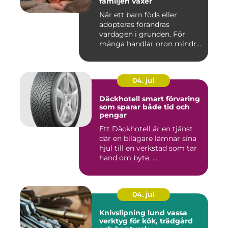
familjen växer
När ett barn föds eller
adopteras förändras
vardagen i grunden. För
många handlar oron mindre
om vak...
04. jul
Däckhotell smart förvaring
som sparar både tid och
pengar
Ett Däckhotell är en tjänst
där en bilägare lämnar sina
hjul till en verkstad som tar
hand om byte, ...
04. jul
Knivslipning lund vassa
verktyg för kök, trädgård