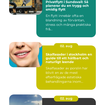
Privatflytt i Sundsvall: Så
planerar du en trygg och
smidig flytt
En flytt innebär ofta en
blandning av förväntan,
stress och många praktiska
fr&...
02. aug
Skalfasader i stockholm en
guide till ett hållbart och
naturligt leende
Skalfasader av porslin har
blivit en av de mest
efterfrågade estetiska
behandlingarna inom
modern ta...
02. aug