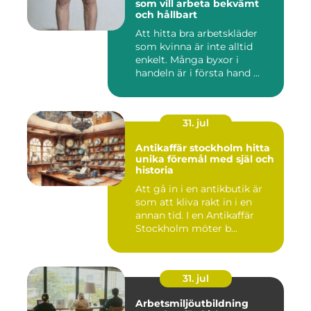
som vill arbeta bekvämt
och hållbart
Att hitta bra arbetskläder
som kvinna är inte alltid
enkelt. Många byxor i
handeln är i första hand ...
31. jul
Antikaffär stockholm hitta
unika föremål med själ och
historia
Att gå in i en antikbutik är
som att kliva rakt in i en
annan tid. I en Antikaffär
Stockholm möter b...
31. jul
Arbetsmiljöutbildning