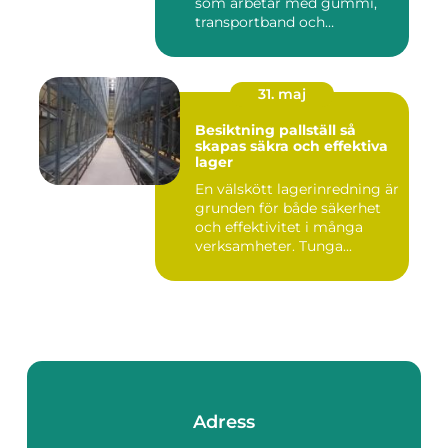
som arbetar med gummi,
transportband och
industriella...
31. maj
Besiktning pallställ så
skapas säkra och effektiva
lager
En välskött lagerinredning är
grunden för både säkerhet
och effektivitet i många
verksamheter. Tunga...
Adress