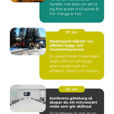
handlar inte bara om att ta
sig från punkt A till punkt B.
För många är taxi...
07. jun
Maskinpark hjärtat i en
effektiv bygg- och
markentreprenad
En genomtänkt maskinpark
avgör ofta om ett bygg-
eller markprojekt blir
effektivt, säkert och lönsam...
02. jun
Konferens göteborg så
skapar du ett minnesvärt
möte som gör skillnad
En konferens är mer än en