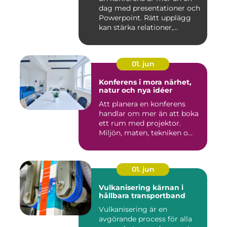
dag med presentationer och
Powerpoint. Rätt upplägg
kan stärka relationer,...
01. jun
Konferens i mora närhet,
natur och nya idéer
Att planera en konferens
handlar om mer än att boka
ett rum med projektor.
Miljön, maten, tekniken o...
01. jun
Vulkanisering kärnan i
hållbara transportband
Vulkanisering är en
avgörande process för alla