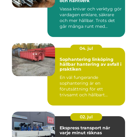
och hantverk
Vassa knivar och verktyg gör
vardagen enklare, säkrare
och mer hållbar. Trots det
går många runt med...
04. jul
Sophantering linköping
hållbar hantering av avfall i
praktiken
En väl fungerande
sophantering är en
förutsättning för ett
trivsamt och hållbart
Linköping. När stad...
02. jul
Ekspress transport när
varje minut räknas