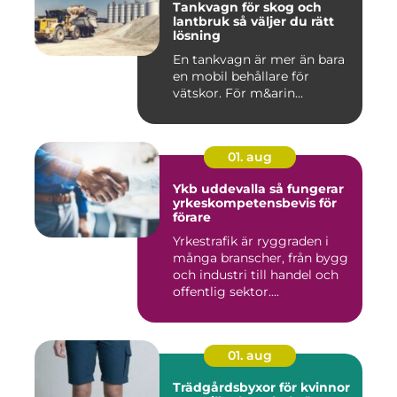
Tankvagn för skog och
lantbruk så väljer du rätt
lösning
En tankvagn är mer än bara
en mobil behållare för
vätskor. För m&arin...
01. aug
Ykb uddevalla så fungerar
yrkeskompetensbevis för
förare
Yrkestrafik är ryggraden i
många branscher, från bygg
och industri till handel och
offentlig sektor....
01. aug
Trädgårdsbyxor för kvinnor