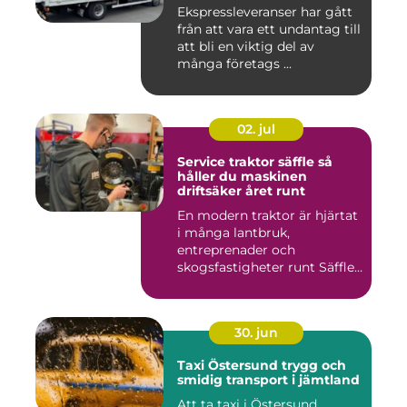
Ekspressleveranser har gått
från att vara ett undantag till
att bli en viktig del av
många företags ...
02. jul
Service traktor säffle så
håller du maskinen
driftsäker året runt
En modern traktor är hjärtat
i många lantbruk,
entreprenader och
skogsfastigheter runt Säffle.
När m...
30. jun
Taxi Östersund trygg och
smidig transport i jämtland
Att ta taxi i Östersund