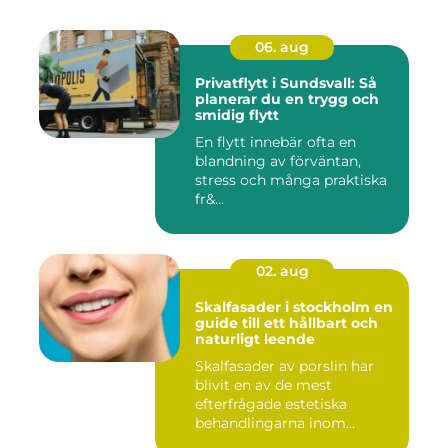
06. aug
Privatflytt i Sundsvall: Så
planerar du en trygg och
smidig flytt
En flytt innebär ofta en
blandning av förväntan,
stress och många praktiska
fr&...
02. aug
Skalfasader i stockholm en
guide till ett hållbart och
naturligt leende
Skalfasader av porslin har
blivit en av de mest
efterfrågade estetiska
behandlingarna inom
modern ta...