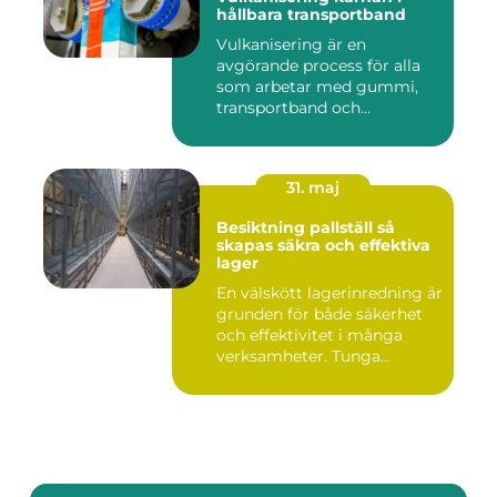
hållbara transportband
Vulkanisering är en
avgörande process för alla
som arbetar med gummi,
transportband och
industriella...
31. maj
Besiktning pallställ så
skapas säkra och effektiva
lager
En välskött lagerinredning är
grunden för både säkerhet
och effektivitet i många
verksamheter. Tunga...