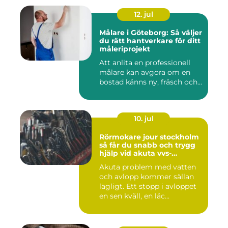
12. jul
Målare i Göteborg: Så väljer
du rätt hantverkare för ditt
måleriprojekt
Att anlita en professionell
målare kan avgöra om en
bostad känns ny, fräsch och...
10. jul
Rörmokare jour stockholm
så får du snabb och trygg
hjälp vid akuta vvs-
problem
Akuta problem med vatten
och avlopp kommer sällan
lägligt. Ett stopp i avloppet
en sen kväll, en läc...