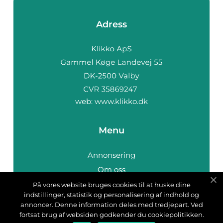
Adress
web:
www.klikko.dk
Menu
Annonsering
Om oss
Cookies
På vores website bruges cookies til at huske dine
indstillinger, statistik og personalisering af indhold og
Kontakta oss
annoncer. Denne information deles med tredjepart. Ved
Sitemap
fortsat brug af websiden godkender du cookiepolitikken.