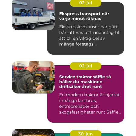
02. jul
Ekspress transport när
varje minut räknas
Ekspressleveranser har gått
från att vara ett undantag till
att bli en viktig del av
många företags ...
02. jul
Service traktor säffle så
håller du maskinen
driftsäker året runt
En modern traktor är hjärtat
i många lantbruk,
entreprenader och
skogsfastigheter runt Säffle.
När m...
30. jun