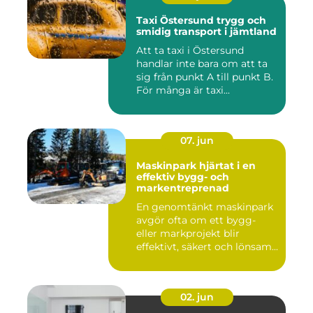
Taxi Östersund trygg och
smidig transport i jämtland
Att ta taxi i Östersund
handlar inte bara om att ta
sig från punkt A till punkt B.
För många är taxi...
07. jun
Maskinpark hjärtat i en
effektiv bygg- och
markentreprenad
En genomtänkt maskinpark
avgör ofta om ett bygg-
eller markprojekt blir
effektivt, säkert och lönsam...
02. jun