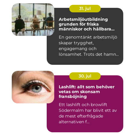
31. jul
Arbetsmiljöutbildning
grunden för friska
människor och hållbara
företag
En genomtänkt arbetsmiljö
skapar trygghet,
engagemang och
lönsamhet. Trots det hamnar
arbetsmiljöarb...
30. jul
Lashlift: allt som behöver
vetas om skonsam
fransböjning
Ett lashlift och browlift
Södermalm har blivit ett av
de mest efterfrågade
alternativen f...