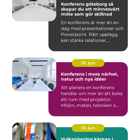
Konferens göteborg så
skapar du ett minnesvärt
möte som gör skillnad
En konferens är mer än en
dag med presentationer och
Powerpoint. Rätt upplägg
kan stärka relationer,...
01. jun
Konferens i mora närhet,
natur och nya idéer
Att planera en konferens
handlar om mer än att boka
ett rum med projektor.
Miljön, maten, tekniken o...
01. jun
Vulkanisering kärnan i