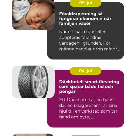
09. jul
Föräldrapenning så
fungerar ekonomin när
familjen växer
När ett barn föds eller
adopteras förändras
vardagen i grunden. För
många handlar oron mindre
om vak...
04. jul
Däckhotell smart förvaring
som sparar både tid och
pengar
Ett Däckhotell är en tjänst
där en bilägare lämnar sina
hjul till en verkstad som tar
hand om byte, ...