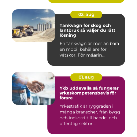
02. aug
Tankvagn för skog och
lantbruk så väljer du rätt
lösning
En tankvagn är mer än bara
en mobil behållare för
vätskor. För m&arin...
01. aug
Ykb uddevalla så fungerar
yrkeskompetensbevis för
förare
Yrkestrafik är ryggraden i
många branscher, från bygg
och industri till handel och
offentlig sektor....