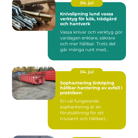
04. jul
Knivslipning lund vassa
verktyg för kök, trädgård
och hantverk
Vassa knivar och verktyg gör
vardagen enklare, säkrare
och mer hållbar. Trots det
går många runt med...
04. jul
Sophantering linköping
hållbar hantering av avfall i
praktiken
En väl fungerande
sophantering är en
förutsättning för ett
trivsamt och hållbart
Linköping. När stad...