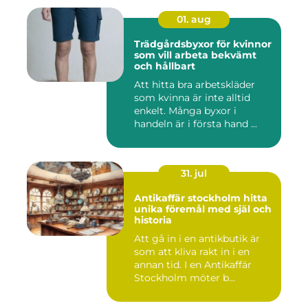
01. aug
Trädgårdsbyxor för kvinnor
som vill arbeta bekvämt
och hållbart
Att hitta bra arbetskläder
som kvinna är inte alltid
enkelt. Många byxor i
handeln är i första hand ...
31. jul
Antikaffär stockholm hitta
unika föremål med själ och
historia
Att gå in i en antikbutik är
som att kliva rakt in i en
annan tid. I en Antikaffär
Stockholm möter b...