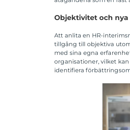
åtagandena som en fast a
Objektivitet och nya
Att anlita en HR-interims
tillgång till objektiva u
med sina egna erfarenhet
organisationer, vilket kan 
identifiera förbättrings