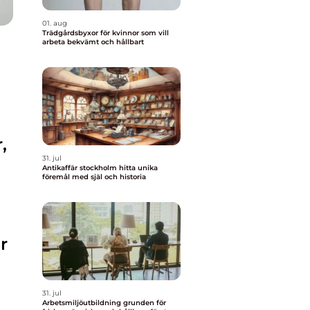
01. aug
Trädgårdsbyxor för kvinnor som vill
arbeta bekvämt och hållbart
n
,
31. jul
Antikaffär stockholm hitta unika
föremål med själ och historia
r
31. jul
Arbetsmiljöutbildning grunden för