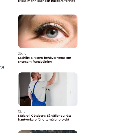
friska människor och hållbara företag
t
30. jul
Lashlift: allt som behöver vetas om
skonsam fransböjning
ra
12. jul
Målare i Göteborg: Så väljer du rätt
hantverkare för ditt måleriprojekt