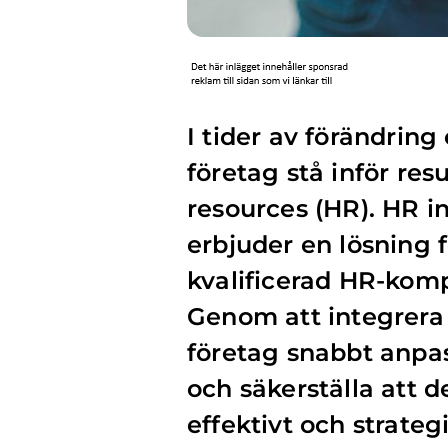
I tider av förändrin
företag stå inför r
resources (HR). HR int
erbjuder en lösning 
kvalificerad HR-kom
Genom att integrera
företag snabbt anpass
och säkerställa att 
effektivt och strategi