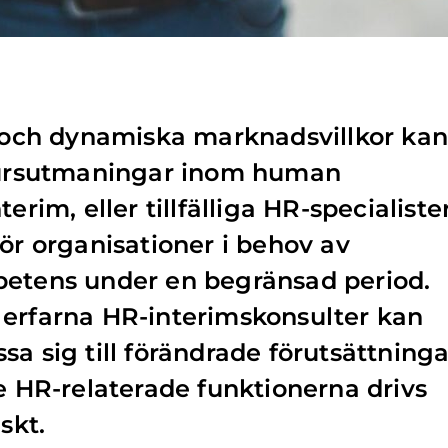
g och dynamiska marknadsvillkor ka
esursutmaningar inom human
erim, eller tillfälliga HR-specialister
för organisationer i behov av
petens under en begränsad period.
 erfarna HR-interimskonsulter kan
a sig till förändrade förutsättninga
de HR-relaterade funktionerna drivs
skt.