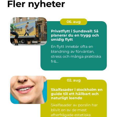
Fler nyheter
06. aug
Privatflytt i Sundsvall: Så
planerar du en trygg och
smidig flytt
En flytt innebär ofta en
blandning av förväntan,
stress och många praktiska
fr&...
02. aug
Skalfasader i stockholm en
guide till ett hållbart och
naturligt leende
Skalfasader av porslin har
blivit en av de mest
efterfrågade estetiska