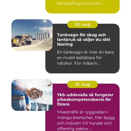
behandlingarna inom
modern ta...
02. aug
Tankvagn för skog och
lantbruk så väljer du rätt
lösning
En tankvagn är mer än bara
en mobil behållare för
vätskor. För m&arin...
01. aug
Ykb uddevalla så fungerar
yrkeskompetensbevis för
förare
Yrkestrafik är ryggraden i
många branscher, från bygg
och industri till handel och
offentlig sektor....