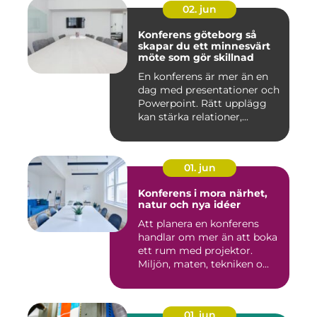
02. jun
Konferens göteborg så
skapar du ett minnesvärt
möte som gör skillnad
En konferens är mer än en
dag med presentationer och
Powerpoint. Rätt upplägg
kan stärka relationer,...
01. jun
Konferens i mora närhet,
natur och nya idéer
Att planera en konferens
handlar om mer än att boka
ett rum med projektor.
Miljön, maten, tekniken o...
01. jun