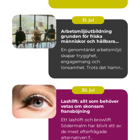
31. jul
Arbetsmiljöutbildning
grunden för friska
människor och hållbara
företag
En genomtänkt arbetsmiljö
skapar trygghet,
engagemang och
lönsamhet. Trots det hamnar
arbetsmiljöarb...
30. jul
Lashlift: allt som behöver
vetas om skonsam
fransböjning
Ett lashlift och browlift
Södermalm har blivit ett av
de mest efterfrågade
alternativen f...