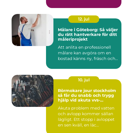
12. jul
Målare i Göteborg: Så väljer
du rätt hantverkare för ditt
måleriprojekt
Att anlita en professionell
målare kan avgöra om en
bostad känns ny, fräsch och...
10. jul
Rörmokare jour stockholm
så får du snabb och trygg
hjälp vid akuta vvs-
problem
Akuta problem med vatten
och avlopp kommer sällan
lägligt. Ett stopp i avloppet
en sen kväll, en läc...