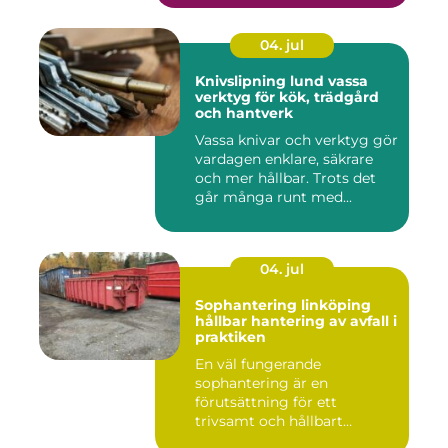
04. jul
Knivslipning lund vassa
verktyg för kök, trädgård
och hantverk
Vassa knivar och verktyg gör
vardagen enklare, säkrare
och mer hållbar. Trots det
går många runt med...
04. jul
Sophantering linköping
hållbar hantering av avfall i
praktiken
En väl fungerande
sophantering är en
förutsättning för ett
trivsamt och hållbart
Linköping. När stad...