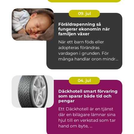
09. jul
Föräldrapenning så
fungerar ekonomin när
familjen växer
När ett barn föds eller
adopteras förändras
vardagen i grunden. För
många handlar oron mindre
om vak...
04. jul
Däckhotell smart förvaring
som sparar både tid och
pengar
Ett Däckhotell är en tjänst
där en bilägare lämnar sina
hjul till en verkstad som tar
hand om byte, ...