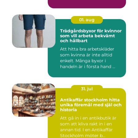
01. aug
Trädgårdsbyxor för kvinnor
som vill arbeta bekvämt
och hållbart
Att hitta bra arbetskläder
som kvinna är inte alltid
enkelt. Många byxor i
handeln är i första hand ...
31. jul
Antikaffär stockholm hitta
unika föremål med själ och
historia
Att gå in i en antikbutik är
som att kliva rakt in i en
annan tid. I en Antikaffär
Stockholm möter b...