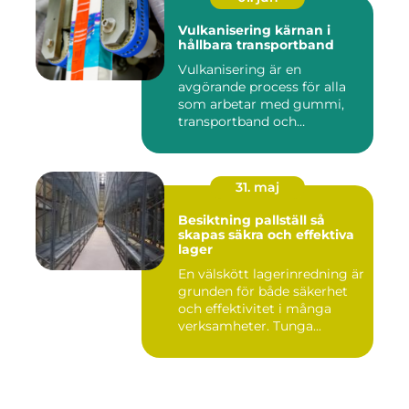
Vulkanisering kärnan i
hållbara transportband
Vulkanisering är en
avgörande process för alla
som arbetar med gummi,
transportband och
industriella...
31. maj
Besiktning pallställ så
skapas säkra och effektiva
lager
En välskött lagerinredning är
grunden för både säkerhet
och effektivitet i många
verksamheter. Tunga...