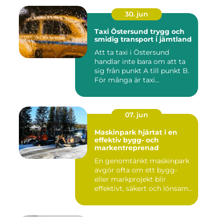
30. jun
Taxi Östersund trygg och
smidig transport i jämtland
Att ta taxi i Östersund
handlar inte bara om att ta
sig från punkt A till punkt B.
För många är taxi...
07. jun
Maskinpark hjärtat i en
effektiv bygg- och
markentreprenad
En genomtänkt maskinpark
avgör ofta om ett bygg-
eller markprojekt blir
effektivt, säkert och lönsam...