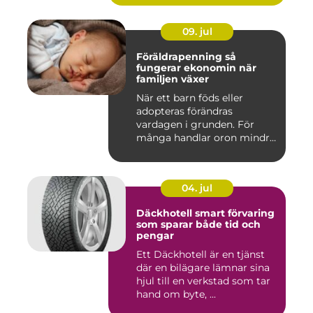
09. jul
Föräldrapenning så
fungerar ekonomin när
familjen växer
När ett barn föds eller
adopteras förändras
vardagen i grunden. För
många handlar oron mindre
om vak...
04. jul
Däckhotell smart förvaring
som sparar både tid och
pengar
Ett Däckhotell är en tjänst
där en bilägare lämnar sina
hjul till en verkstad som tar
hand om byte, ...