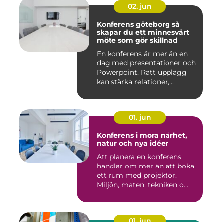
02. jun
Konferens göteborg så
skapar du ett minnesvärt
möte som gör skillnad
En konferens är mer än en
dag med presentationer och
Powerpoint. Rätt upplägg
kan stärka relationer,...
01. jun
Konferens i mora närhet,
natur och nya idéer
Att planera en konferens
handlar om mer än att boka
ett rum med projektor.
Miljön, maten, tekniken o...
01. jun