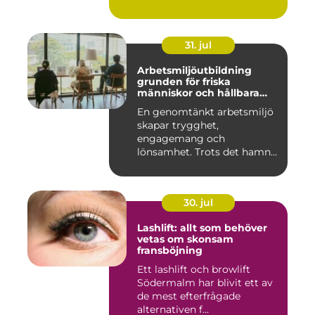
31. jul
Arbetsmiljöutbildning
grunden för friska
människor och hållbara
företag
En genomtänkt arbetsmiljö
skapar trygghet,
engagemang och
lönsamhet. Trots det hamnar
arbetsmiljöarb...
30. jul
Lashlift: allt som behöver
vetas om skonsam
fransböjning
Ett lashlift och browlift
Södermalm har blivit ett av
de mest efterfrågade
alternativen f...