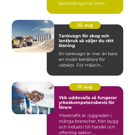
behandlingarna inom
modern ta...
02. aug
Tankvagn för skog och
lantbruk så väljer du rätt
lösning
En tankvagn är mer än bara
en mobil behållare för
vätskor. För m&arin...
01. aug
Ykb uddevalla så fungerar
yrkeskompetensbevis för
förare
Yrkestrafik är ryggraden i
många branscher, från bygg
och industri till handel och
offentlig sektor....