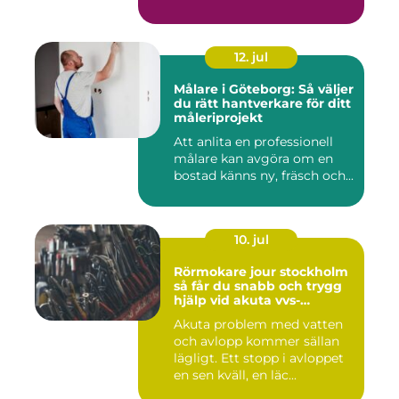
12. jul
Målare i Göteborg: Så väljer
du rätt hantverkare för ditt
måleriprojekt
Att anlita en professionell
målare kan avgöra om en
bostad känns ny, fräsch och...
10. jul
Rörmokare jour stockholm
så får du snabb och trygg
hjälp vid akuta vvs-
problem
Akuta problem med vatten
och avlopp kommer sällan
lägligt. Ett stopp i avloppet
en sen kväll, en läc...