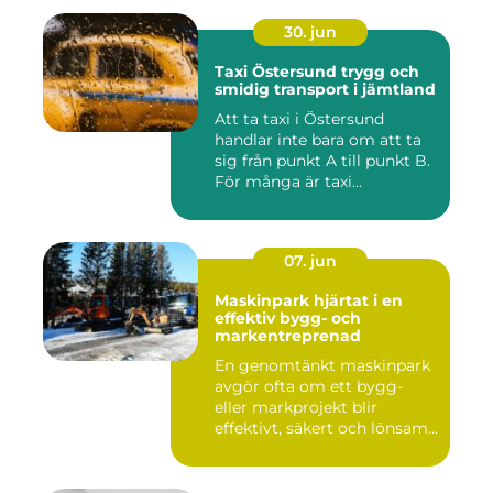
30. jun
Taxi Östersund trygg och
smidig transport i jämtland
Att ta taxi i Östersund
handlar inte bara om att ta
sig från punkt A till punkt B.
För många är taxi...
07. jun
Maskinpark hjärtat i en
effektiv bygg- och
markentreprenad
En genomtänkt maskinpark
avgör ofta om ett bygg-
eller markprojekt blir
effektivt, säkert och lönsam...