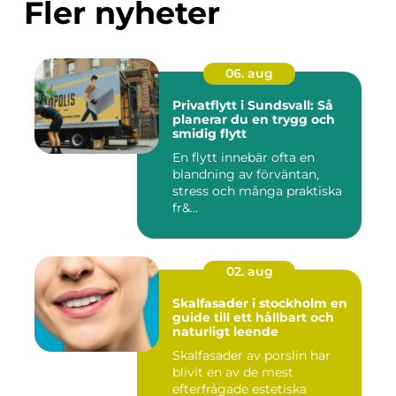
Fler nyheter
06. aug
Privatflytt i Sundsvall: Så
planerar du en trygg och
smidig flytt
En flytt innebär ofta en
blandning av förväntan,
stress och många praktiska
fr&...
02. aug
Skalfasader i stockholm en
guide till ett hållbart och
naturligt leende
Skalfasader av porslin har
blivit en av de mest
efterfrågade estetiska