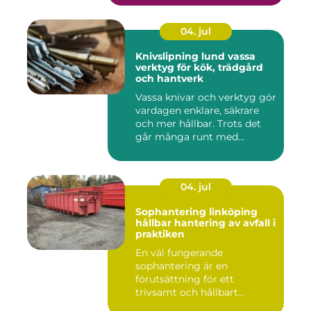
04. jul
Knivslipning lund vassa
verktyg för kök, trädgård
och hantverk
Vassa knivar och verktyg gör
vardagen enklare, säkrare
och mer hållbar. Trots det
går många runt med...
04. jul
Sophantering linköping
hållbar hantering av avfall i
praktiken
En väl fungerande
sophantering är en
förutsättning för ett
trivsamt och hållbart
Linköping. När stad...