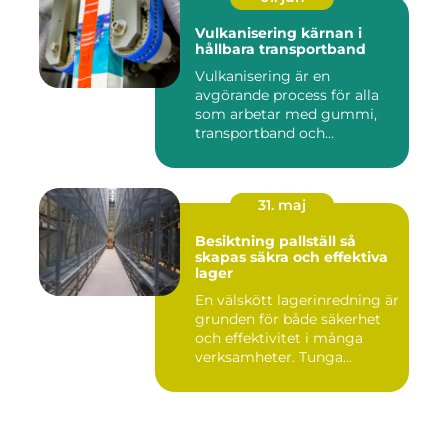
Vulkanisering kärnan i
hållbara transportband
Vulkanisering är en
avgörande process för alla
som arbetar med gummi,
transportband och
industriella...
31. maj
Besiktning pallställ så
skapas säkra och effektiva
lager
En välskött lagerinredning är
grunden för både säkerhet
och effektivitet i många
verksamheter. Tunga...