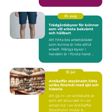
01. aug
Trädgårdsbyxor för kvinnor
som vill arbeta bekvämt
och hållbart
Att hitta bra arbetskläder
som kvinna är inte alltid
enkelt. Många byxor i
handeln är i första hand ...
31. jul
Antikaffär stockholm hitta
unika föremål med själ och
historia
Att gå in i en antikbutik är
som att kliva rakt in i en
annan tid. I en Antikaffär
Stockholm möter b...