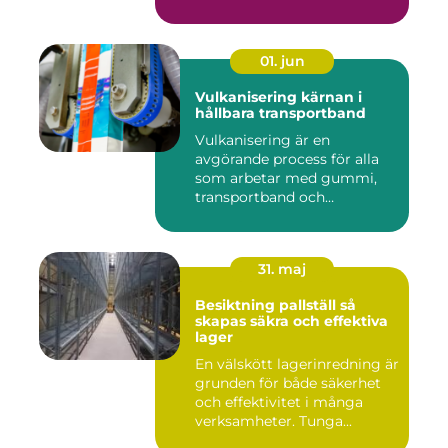
01. jun
Vulkanisering kärnan i
hållbara transportband
Vulkanisering är en
avgörande process för alla
som arbetar med gummi,
transportband och
industriella...
31. maj
Besiktning pallställ så
skapas säkra och effektiva
lager
En välskött lagerinredning är
grunden för både säkerhet
och effektivitet i många
verksamheter. Tunga...