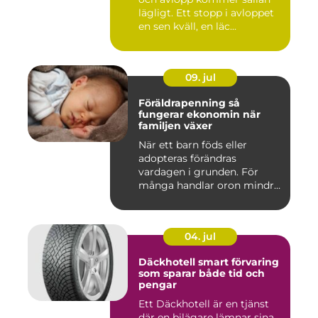
lägligt. Ett stopp i avloppet
en sen kväll, en läc...
09. jul
Föräldrapenning så
fungerar ekonomin när
familjen växer
När ett barn föds eller
adopteras förändras
vardagen i grunden. För
många handlar oron mindre
om vak...
04. jul
Däckhotell smart förvaring
som sparar både tid och
pengar
Ett Däckhotell är en tjänst
där en bilägare lämnar sina