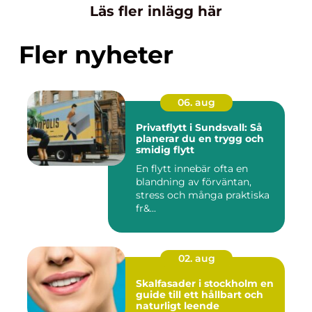
Läs fler inlägg här
Fler nyheter
06. aug
Privatflytt i Sundsvall: Så
planerar du en trygg och
smidig flytt
En flytt innebär ofta en
blandning av förväntan,
stress och många praktiska
fr&...
02. aug
Skalfasader i stockholm en
guide till ett hållbart och
naturligt leende