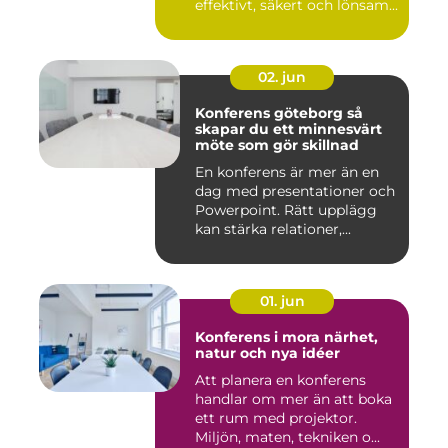
effektivt, säkert och lönsam...
02. jun
Konferens göteborg så
skapar du ett minnesvärt
möte som gör skillnad
En konferens är mer än en
dag med presentationer och
Powerpoint. Rätt upplägg
kan stärka relationer,...
01. jun
Konferens i mora närhet,
natur och nya idéer
Att planera en konferens
handlar om mer än att boka
ett rum med projektor.
Miljön, maten, tekniken o...