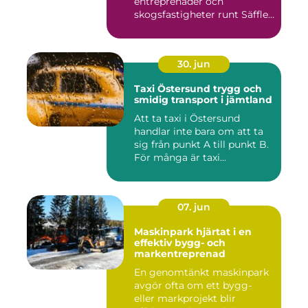
entreprenader och
skogsfastigheter runt Säffle.
När m...
30. jun
Taxi Östersund trygg och
smidig transport i jämtland
Att ta taxi i Östersund
handlar inte bara om att ta
sig från punkt A till punkt B.
För många är taxi...
07. jun
Maskinpark hjärtat i en
effektiv bygg- och
markentreprenad
En genomtänkt maskinpark
avgör ofta om ett bygg-
eller markprojekt blir