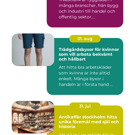
många branscher, från bygg
och industri till handel och
offentlig sektor....
01. aug
Trädgårdsbyxor för kvinnor
som vill arbeta bekvämt
och hållbart
Att hitta bra arbetskläder
som kvinna är inte alltid
enkelt. Många byxor i
handeln är i första hand ...
31. jul
Antikaffär stockholm hitta
unika föremål med själ och
historia
Att gå in i en antikbutik är