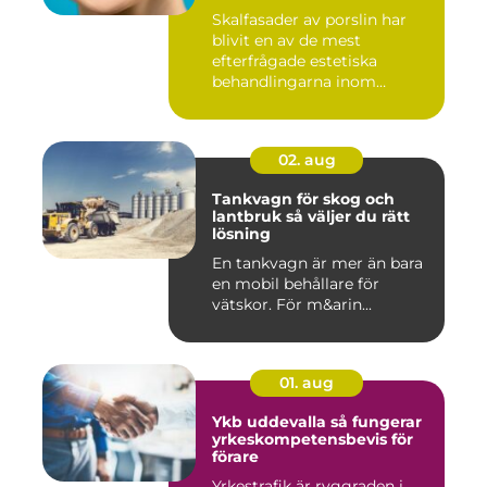
Skalfasader av porslin har
blivit en av de mest
efterfrågade estetiska
behandlingarna inom
modern ta...
02. aug
Tankvagn för skog och
lantbruk så väljer du rätt
lösning
En tankvagn är mer än bara
en mobil behållare för
vätskor. För m&arin...
01. aug
Ykb uddevalla så fungerar
yrkeskompetensbevis för
förare
Yrkestrafik är ryggraden i