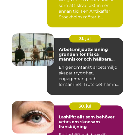
som att kliva rakt in i en
annan tid. I en Antikaffär
Stockholm möter b...
31. jul
Arbetsmiljöutbildning
grunden för friska
människor och hållbara
företag
En genomtänkt arbetsmiljö
skapar trygghet,
engagemang och
lönsamhet. Trots det hamnar
arbetsmiljöarb...
30. jul
Lashlift: allt som behöver
vetas om skonsam
fransböjning
Ett lashlift och browlift