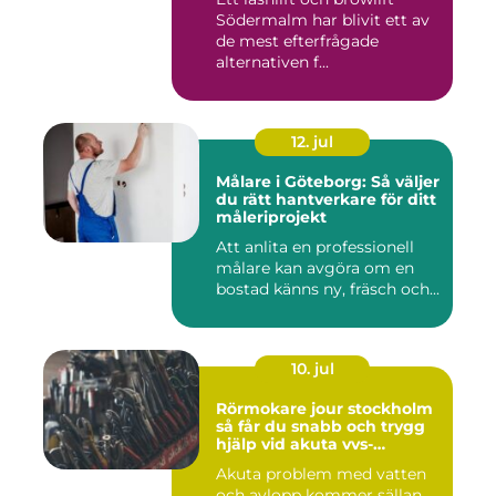
Södermalm har blivit ett av
de mest efterfrågade
alternativen f...
12. jul
Målare i Göteborg: Så väljer
du rätt hantverkare för ditt
måleriprojekt
Att anlita en professionell
målare kan avgöra om en
bostad känns ny, fräsch och...
10. jul
Rörmokare jour stockholm
så får du snabb och trygg
hjälp vid akuta vvs-
problem
Akuta problem med vatten
och avlopp kommer sällan