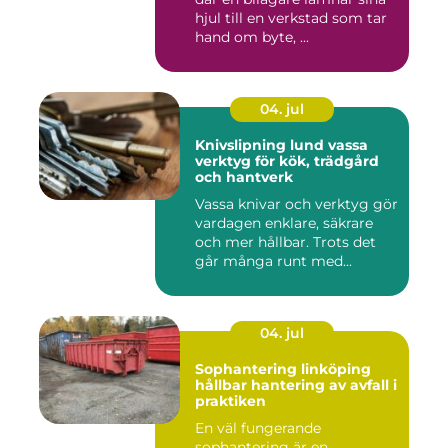
hjul till en verkstad som tar
hand om byte, ...
04. jul
Knivslipning lund vassa
verktyg för kök, trädgård
och hantverk
Vassa knivar och verktyg gör
vardagen enklare, säkrare
och mer hållbar. Trots det
går många runt med...
04. jul
Sophantering linköping
hållbar hantering av avfall i
praktiken
En väl fungerande
sophantering är en