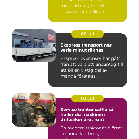
förutsättning för ett
trivsamt och hållbart
Linköping. När stad...
02. jul
Ekspress transport när
varje minut räknas
Ekspressleveranser har gått
från att vara ett undantag till
att bli en viktig del av
många företags ...
02. jul
Service traktor säffle så
håller du maskinen
driftsäker året runt
En modern traktor är hjärtat
i många lantbruk,