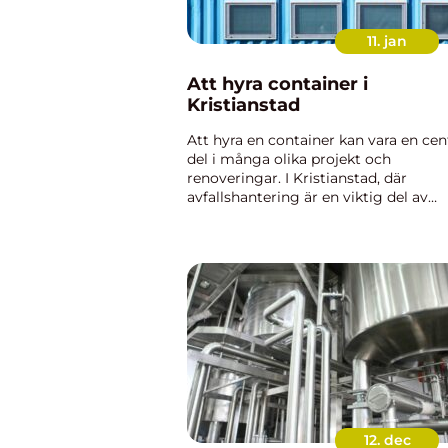
11. jan
Att hyra container i
Kristianstad
Att hyra en container kan vara en cen
del i många olika projekt och
renoveringar. I Kristianstad, där
avfallshantering är en viktig del av
vardagen, är hyra container i
Kristianstad ett praktiskt val för alla
beh&oum...
12. dec