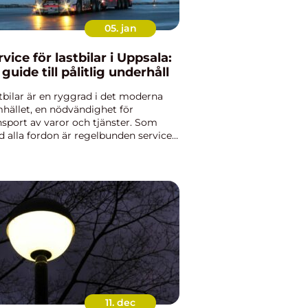
05. jan
rvice för lastbilar i Uppsala:
 guide till pålitlig underhåll
tbilar är en ryggrad i det moderna
hället, en nödvändighet för
nsport av varor och tjänster. Som
 alla fordon är regelbunden service
 lastbilar i Uppsala avgörande för att
rst&...
11. dec