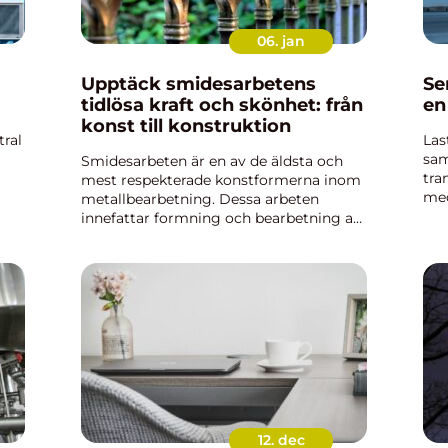
06. jan
Upptäck smidesarbetens
Se
tidlösa kraft och skönhet: från
en
konst till konstruktion
tral
Las
sam
Smidesarbeten är en av de äldsta och
tra
mest respekterade konstformerna inom
med
metallbearbetning. Dessa arbeten
för
innefattar formning och bearbetning av
 som
säke
metall för att skapa funktionella och
dekorativa objekt. Traditionellt utförda
med h...
12. dec