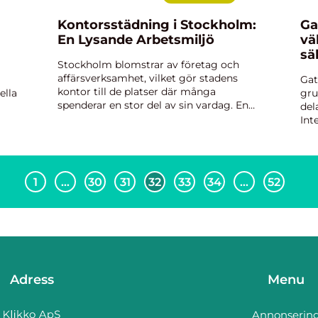
Kontorsstädning i Stockholm:
Ga
En Lysande Arbetsmiljö
vä
sä
Stockholm blomstrar av företag och
affärsverksamhet, vilket gör stadens
Gat
kontor till de platser där många
ella
gru
spenderar en stor del av sin vardag. En
del
ren och välskött arbetsmiljö är ej enbart
Int
en fråga om...
säk
l i
men
1
…
30
31
32
33
34
…
52
Adress
Menu
Annonserin