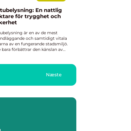
tubelysning: En nattlig
ktare för trygghet och
kerhet
ubelysning är en av de mest
ndläggande och samtidigt vitala
arna av en fungerande stadsmiljö.
e bara förbättrar den känslan av
erhet under nattens mörka timmar,
 gatubelysning spelar ocks&arin...
Næste
g