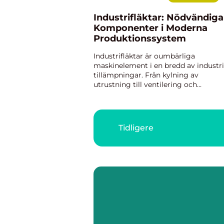
Industrifläktar: Nödvändiga
Komponenter i Moderna
Produktionssystem
Industrifläktar är oumbärliga
maskinelement i en bredd av industri
tillämpningar. Från kylning av
utrustning till ventilering och
luftkontroll, dessa kraftfulla
centrifugalfläktar spelar en central rol
att uppr&a...
Tidligere