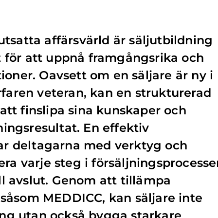
tsatta affärsvärld är säljutbildning
för att uppnå framgångsrika och
ioner. Oavsett om en säljare är ny i
rfaren veteran, kan en strukturerad
l att finslipa sina kunskaper och
ningsresultat. En effektiv
tar deltagarna med verktyg och
ra varje steg i försäljningsprocesse
ill avslut. Genom att tillämpa
såsom MEDDICC, kan säljare inte
ning utan också bygga starkare