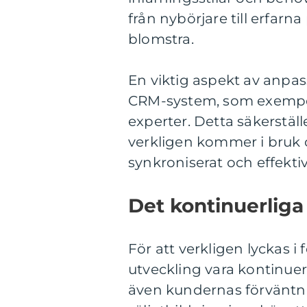
från nybörjare till erfarna
blomstra.
En viktig aspekt av anpass
CRM-system, som exempelv
experter. Detta säkerstäl
verkligen kommer i bruk o
synkroniserat och effektiv
Det kontinuerliga
För att verkligen lyckas 
utveckling vara kontinue
även kundernas förväntnin