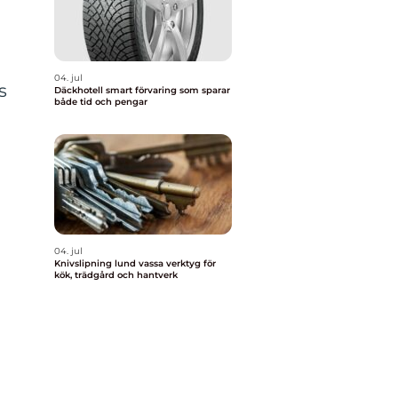
04. jul
s
Däckhotell smart förvaring som sparar
både tid och pengar
04. jul
Knivslipning lund vassa verktyg för
kök, trädgård och hantverk