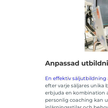
Anpassad utbildni
En effektiv säljutbildning
efter varje säljares unik
erbjuda en kombination a
personlig coaching kan u
inlärningsstilar och behov.