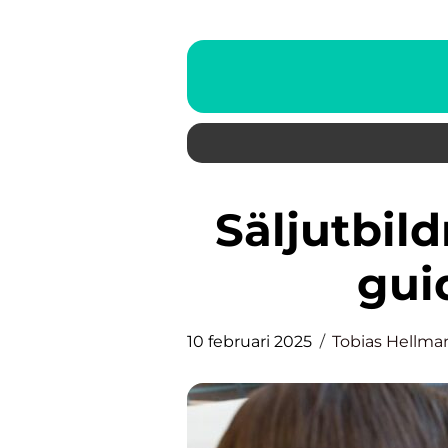
Säljutbildning: En detaljerad
guid
10 februari 2025
Tobias Hellma