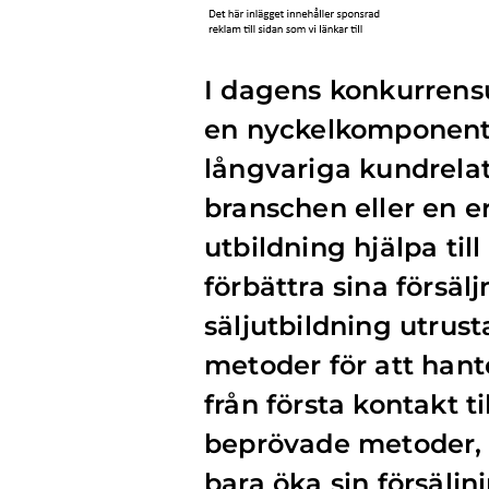
I dagens konkurrensu
en nyckelkomponent 
långvariga kundrelat
branschen eller en e
utbildning hjälpa til
förbättra sina försälj
säljutbildning utrus
metoder för att hante
från första kontakt t
beprövade metoder, 
bara öka sin försälj