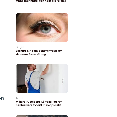
friska människor och hållbara företag
30. jul
Lashlift: allt som behöver vetas om
skonsam fransböjning
en
12. jul
Målare i Göteborg: Så väljer du rätt
hantverkare för ditt måleriprojekt