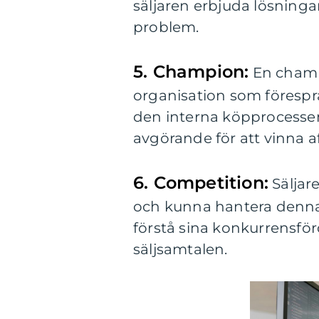
säljaren erbjuda lösninga
problem.
5. Champion:
En champi
organisation som förespråk
den interna köpprocessen
avgörande för att vinna a
6. Competition:
Säljar
och kunna hantera denna p
förstå sina konkurrensförd
säljsamtalen.