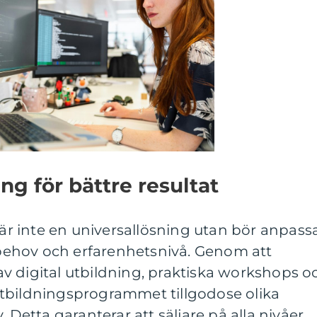
ng för bättre resultat
är inte en universallösning utan bör anpass
a behov och erfarenhetsnivå. Genom att
v digital utbildning, praktiska workshops o
tbildningsprogrammet tillgodose olika
 Detta garanterar att säljare på alla nivåer,