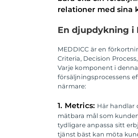
relationer med sina 
En djupdykning 
MEDDICC är en förkortnin
Criteria, Decision Proces
Varje komponent i denna 
försäljningsprocessens ef
närmare:
1. Metrics:
Här handlar d
mätbara mål som kunden h
tydligare anpassa sitt erb
tjänst bäst kan möta ku