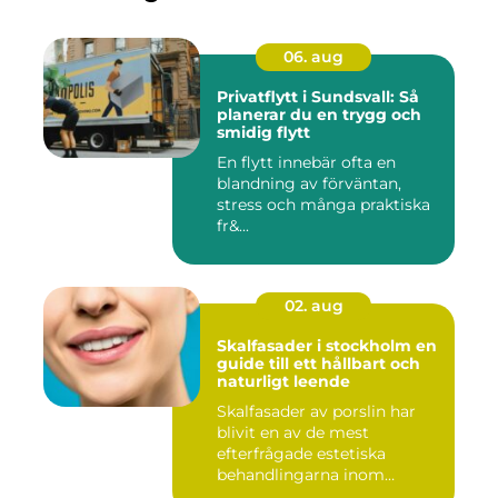
06. aug
Privatflytt i Sundsvall: Så
planerar du en trygg och
smidig flytt
En flytt innebär ofta en
blandning av förväntan,
stress och många praktiska
fr&...
02. aug
Skalfasader i stockholm en
guide till ett hållbart och
naturligt leende
Skalfasader av porslin har
blivit en av de mest
efterfrågade estetiska
behandlingarna inom
modern ta...