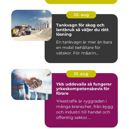
02. aug
Tankvagn för skog och
lantbruk så väljer du rätt
lösning
En tankvagn är mer än bara
en mobil behållare för
vätskor. För m&arin...
01. aug
Ykb uddevalla så fungerar
yrkeskompetensbevis för
förare
Yrkestrafik är ryggraden i
många branscher, från bygg
och industri till handel och
offentlig sektor....