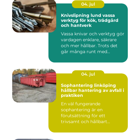
04. jul
Knivslipning lund vassa
verktyg för kök, trädgård
och hantverk
Vassa knivar och verktyg gör
vardagen enklare, säkrare
och mer hållbar. Trots det
går många runt med...
04. jul
Sophantering linköping
hållbar hantering av avfall i
praktiken
En väl fungerande
sophantering är en
förutsättning för ett
trivsamt och hållbart
Linköping. När stad...