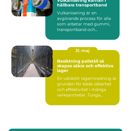
Vulkanisering kärnan i
hållbara transportband
Vulkanisering är en
avgörande process för alla
som arbetar med gummi,
transportband och
industriella...
31. maj
Besiktning pallställ så
skapas säkra och effektiva
lager
En välskött lagerinredning är
grunden för både säkerhet
och effektivitet i många
verksamheter. Tunga...