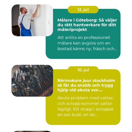
12. jul
Målare i Göteborg: Så väljer
du rätt hantverkare för ditt
måleriprojekt
Att anlita en professionell
målare kan avgöra om en
bostad känns ny, fräsch och...
10. jul
Rörmokare jour stockholm
så får du snabb och trygg
hjälp vid akuta vvs-
problem
Akuta problem med vatten
och avlopp kommer sällan
lägligt. Ett stopp i avloppet
en sen kväll, en läc...