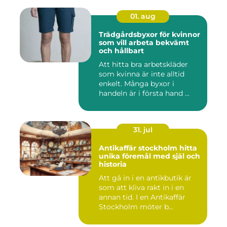
01. aug
Trädgårdsbyxor för kvinnor
som vill arbeta bekvämt
och hållbart
Att hitta bra arbetskläder
som kvinna är inte alltid
enkelt. Många byxor i
handeln är i första hand ...
31. jul
Antikaffär stockholm hitta
unika föremål med själ och
historia
Att gå in i en antikbutik är
som att kliva rakt in i en
annan tid. I en Antikaffär
Stockholm möter b...