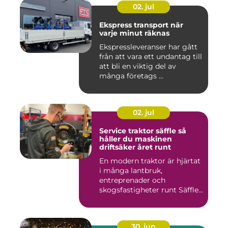
02. jul
Ekspress transport när
varje minut räknas
Ekspressleveranser har gått
från att vara ett undantag till
att bli en viktig del av
många företags ...
02. jul
Service traktor säffle så
håller du maskinen
driftsäker året runt
En modern traktor är hjärtat
i många lantbruk,
entreprenader och
skogsfastigheter runt Säffle.
När m...
30. jun