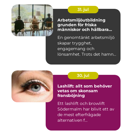
31. jul
Arbetsmiljöutbildning
grunden för friska
människor och hållbara
företag
En genomtänkt arbetsmiljö
skapar trygghet,
engagemang och
lönsamhet. Trots det hamnar
arbetsmiljöarb...
30. jul
Lashlift: allt som behöver
vetas om skonsam
fransböjning
Ett lashlift och browlift
Södermalm har blivit ett av
de mest efterfrågade
alternativen f...