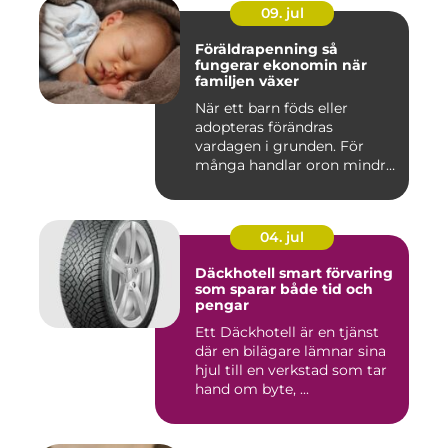
09. jul
Föräldrapenning så
fungerar ekonomin när
familjen växer
När ett barn föds eller
adopteras förändras
vardagen i grunden. För
många handlar oron mindre
om vak...
04. jul
Däckhotell smart förvaring
som sparar både tid och
pengar
Ett Däckhotell är en tjänst
där en bilägare lämnar sina
hjul till en verkstad som tar
hand om byte, ...