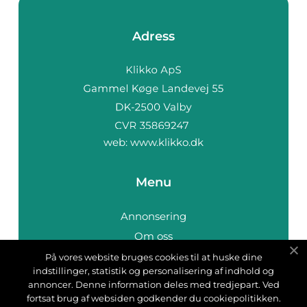
Adress
web:
www.klikko.dk
Menu
Annonsering
Om oss
Cookies
På vores website bruges cookies til at huske dine
indstillinger, statistik og personalisering af indhold og
Kontakta oss
annoncer. Denne information deles med tredjepart. Ved
Sitemap
fortsat brug af websiden godkender du cookiepolitikken.