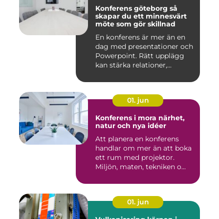
Konferens göteborg så
skapar du ett minnesvärt
möte som gör skillnad
En konferens är mer än en
dag med presentationer och
Powerpoint. Rätt upplägg
kan stärka relationer,...
01. jun
Konferens i mora närhet,
natur och nya idéer
Att planera en konferens
handlar om mer än att boka
ett rum med projektor.
Miljön, maten, tekniken o...
01. jun