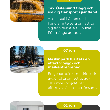
Taxi Östersund trygg och
smidig transport i jämtland
Att ta taxi i Östersund
handlar inte bara om att ta
sig från punkt A till punkt B.
För många är taxi...
07. jun
Maskinpark hjärtat i en
effektiv bygg- och
markentreprenad
En genomtänkt maskinpark
avgör ofta om ett bygg-
eller markprojekt blir
effektivt, säkert och lönsam...
02. jun