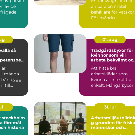
r av porslin
En tankvagn är mer
en av de
än bara en mobil
rfrågade
behållare för vätskor
För m&arin...
garna inom
..
aug
01. aug
lla så
Trädgårdsbyxor för
kvinnor som vill
petensbevi
arbeta bekvämt oc
e
hållbart
 är
Att hitta bra
 i många
arbetskläder som
 från bygg
kvinna är inte alltid
i till
enkelt. Många byxor 
 offentlig
handeln är i första
hand ...
ul
31. jul
r stockholm
Arbetsmiljöutbildni
ka föremål
g grunden för friska
och historia
människor och
hållbara företag