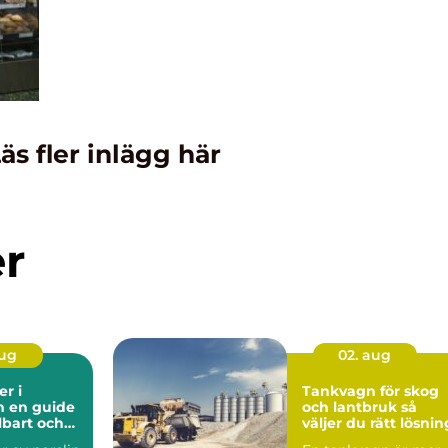
äs fler inlägg här
er
aug
02. aug
er i
Tankvagn för skog
de
och lantbruk så
llbart och
väljer du rätt lösnin
 leende