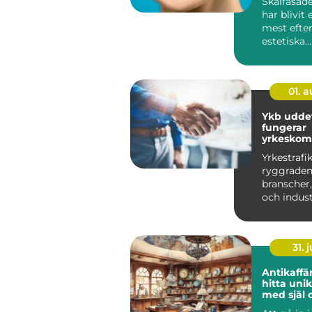
Skalfasade
har blivit 
mest efte
estetiska
behandlin
modern ta.
01. 
Ykb uddeva
fungerar
yrkeskom
s för förar
Yrkestrafik
ryggraden
branscher,
och industr
handel och
sektor....
31. j
Antikaffä
hitta uni
med själ 