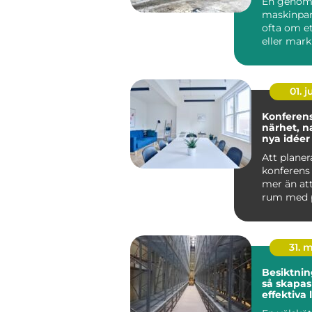
En genom
maskinpar
ofta om e
eller mark
effektivt,
lönsam...
01. 
Konferens
närhet, n
nya idéer
Att planer
konferens
mer än att
rum med p
Miljön, ma
tekniken o.
31. 
Besiktning
så skapas
effektiva 