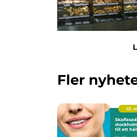
L
Fler nyhet
02. 
Skalfasad
stockholm en gui
till ett hå
naturligt