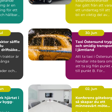
ngerande
Ekspressleveranser
ing är en
har gått från att vara
ing för ett
ett undantag till att
ch hållbart
bli en viktig del av
 När stad...
många företags ...
ul
30. jun
aktor säffle
Taxi Östersund trygg
du
och smidig transpor
driftsäker
i jämtland
 traktor är
Att ta taxi i Östersu
 många
handlar inte bara om
att ta sig från punkt
ader och
till punkt B. För
igheter runt
många är taxi...
 m...
jun
02. jun
at i
Konferens götebor
iv bygg-
så skapar du ett
minnesvärt möte
eprenad
som gör skillnad