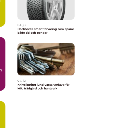
er
.
04. jul
Däckhotell smart förvaring som sparar
både tid och pengar
n
t
04. jul
Knivslipning lund vassa verktyg för
kök, trädgård och hantverk