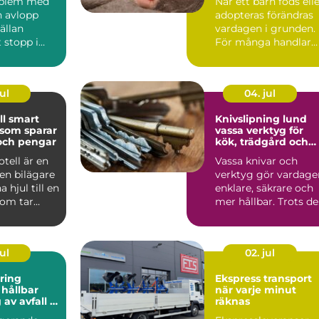
oblem med
När ett barn föds ell
h avlopp
adopteras förändras
ällan
vardagen i grunden.
t stopp i
För många handlar
n sen kväll,
oron mindre om vak..
ul
04. jul
art
Knivslipning lund
 som sparar
vassa verktyg för
och pengar
kök, trädgård och
hantverk
tell är en
Vassa knivar och
 en bilägare
verktyg gör vardage
 hjul till en
enklare, säkrare och
som tar
mer hållbar. Trots de
te, ...
går många runt
med...
ul
02. jul
ring
Ekspress transport
r
när varje minut
av avfall i
räknas