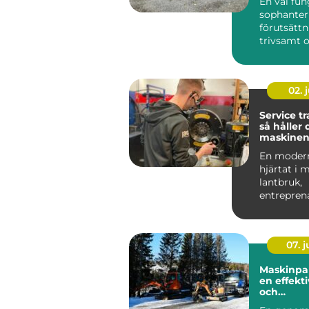
En väl fu
sophanter
förutsättn
trivsamt o
Linköping.
02. j
Service tr
så håller 
maskinen 
året runt
En modern
hjärtat i
lantbruk,
entrepren
skogsfast
Säffle. När
07. 
Maskinpark hjärt
en effekt
och
markentr