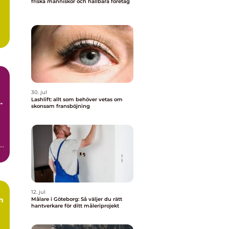
friska människor och hållbara företag
.
30. jul
Lashlift: allt som behöver vetas om
h
skonsam fransböjning
i
12. jul
n
Målare i Göteborg: Så väljer du rätt
hantverkare för ditt måleriprojekt