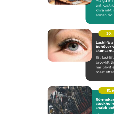
Att gå in i
antikbutik
kliva rakt 
annan tid. 
Antikaffä
möter b...
30. j
Lashlift: 
behöver 
skonsam
fransböjn
Ett lashlif
browlift 
har blivit 
mest efte
alternativen
10. j
Rörmokar
stockholm så får
snabb oc
hjälp vid 