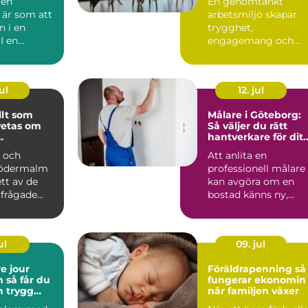
 en
En genomtänkt
 är som att
arbetsmiljö skapar
in i en
trygghet,
I en
engagemang och
r Stockholm
lönsamhet. Trots det
hamnar
arbetsmiljöarb...
ul
12. jul
allt som
Målare i Göteborg:
vetas om
Så väljer du rätt
hantverkare för ditt
ing
måleriprojekt
t och
Att anlita en
Södermalm
professionell målare
ett av de
kan avgöra om en
rfrågade
bostad känns ny,
 f...
fräsch och...
ul
09. jul
e jour
Föräldrapenning så
 du
fungerar ekonomin
h trygg
när familjen växer
akuta vvs-