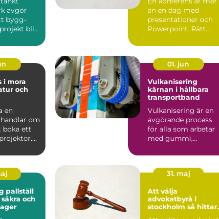
tänkt
En konferens är mer
k avgör
än en dag med
tt bygg-
presentationer och
projekt blir
Powerpoint. Rätt
 säkert och
upplägg kan stärka
relationer,...
jun
01. jun
 i mora
Vulkanisering
atur och
kärnan i hållbara
transportband
a en
Vulkanisering är en
 handlar om
avgörande process
 boka ett
för alla som arbetar
rojektor.
med gummi,
ten,
transportband och
..
industriella...
maj
31. maj
 pallställ
Att välja
 säkra och
advokatbyrå i
lager
stockholm så hittar
du rätt juridiskt stö