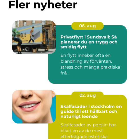
Fler nyheter
06. aug
Privatflytt i Sundsvall: Så
planerar du en trygg och
smidig flytt
En flytt innebär ofta en
blandning av förväntan,
stress och många praktiska
fr&...
02. aug
Skalfasader i stockholm en
guide till ett hållbart och
naturligt leende
Skalfasader av porslin har
blivit en av de mest
efterfrågade estetiska