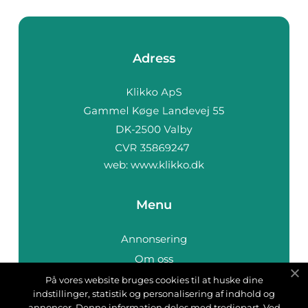
Adress
web:
www.klikko.dk
Menu
Annonsering
Om oss
Cookies
På vores website bruges cookies til at huske dine
indstillinger, statistik og personalisering af indhold og
Kontakta oss
annoncer. Denne information deles med tredjepart. Ved