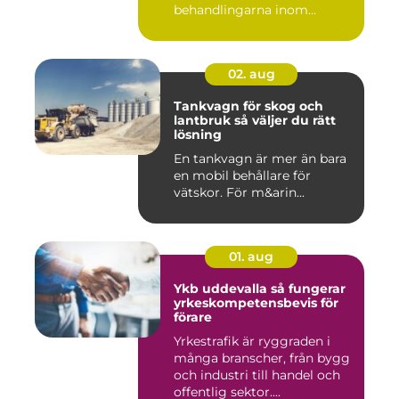
behandlingarna inom
modern ta...
02. aug
Tankvagn för skog och
lantbruk så väljer du rätt
lösning
En tankvagn är mer än bara
en mobil behållare för
vätskor. För m&arin...
01. aug
Ykb uddevalla så fungerar
yrkeskompetensbevis för
förare
Yrkestrafik är ryggraden i
många branscher, från bygg
och industri till handel och
offentlig sektor....