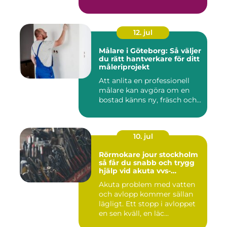
12. jul
Målare i Göteborg: Så väljer
du rätt hantverkare för ditt
måleriprojekt
Att anlita en professionell
målare kan avgöra om en
bostad känns ny, fräsch och...
10. jul
Rörmokare jour stockholm
så får du snabb och trygg
hjälp vid akuta vvs-
problem
Akuta problem med vatten
och avlopp kommer sällan
lägligt. Ett stopp i avloppet
en sen kväll, en läc...