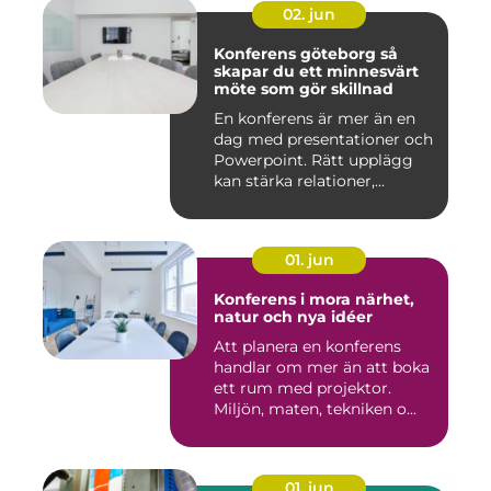
02. jun
Konferens göteborg så
skapar du ett minnesvärt
möte som gör skillnad
En konferens är mer än en
dag med presentationer och
Powerpoint. Rätt upplägg
kan stärka relationer,...
01. jun
Konferens i mora närhet,
natur och nya idéer
Att planera en konferens
handlar om mer än att boka
ett rum med projektor.
Miljön, maten, tekniken o...
01. jun