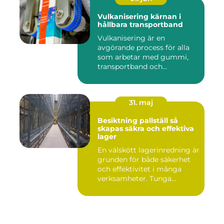
Vulkanisering kärnan i
hållbara transportband
Vulkanisering är en
avgörande process för alla
som arbetar med gummi,
transportband och
industriella...
31. maj
Besiktning pallställ så
skapas säkra och effektiva
lager
En välskött lagerinredning är
grunden för både säkerhet
och effektivitet i många
verksamheter. Tunga...