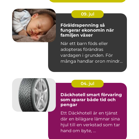
09. jul
Föräldrapenning så
fungerar ekonomin när
familjen växer
När ett barn föds eller
adopteras förändras
vardagen i grunden. För
många handlar oron mindre
om vak...
04. jul
Däckhotell smart förvaring
som sparar både tid och
pengar
Ett Däckhotell är en tjänst
där en bilägare lämnar sina
hjul till en verkstad som tar
hand om byte, ...