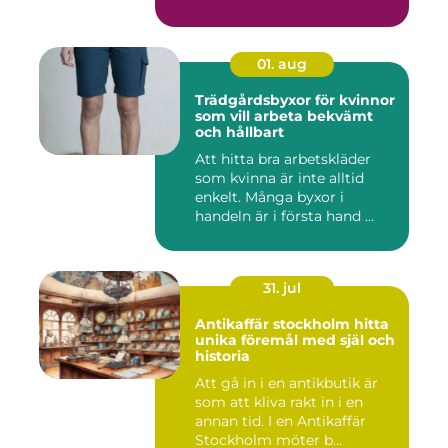
01. aug
Trädgårdsbyxor för kvinnor
som vill arbeta bekvämt
och hållbart
Att hitta bra arbetskläder
som kvinna är inte alltid
enkelt. Många byxor i
handeln är i första hand ...
31. jul
Antikaffär stockholm hitta
unika föremål med själ och
historia
Att gå in i en antikbutik är
som att kliva rakt in i en
annan tid. I en Antikaffär
Stockholm möter b...