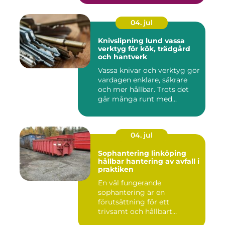
04. jul
Knivslipning lund vassa
verktyg för kök, trädgård
och hantverk
Vassa knivar och verktyg gör
vardagen enklare, säkrare
och mer hållbar. Trots det
går många runt med...
04. jul
Sophantering linköping
hållbar hantering av avfall i
praktiken
En väl fungerande
sophantering är en
förutsättning för ett
trivsamt och hållbart
Linköping. När stad...