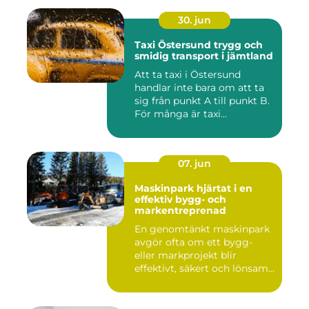
30. jun
Taxi Östersund trygg och
smidig transport i jämtland
Att ta taxi i Östersund
handlar inte bara om att ta
sig från punkt A till punkt B.
För många är taxi...
07. jun
Maskinpark hjärtat i en
effektiv bygg- och
markentreprenad
En genomtänkt maskinpark
avgör ofta om ett bygg-
eller markprojekt blir
effektivt, säkert och lönsam...