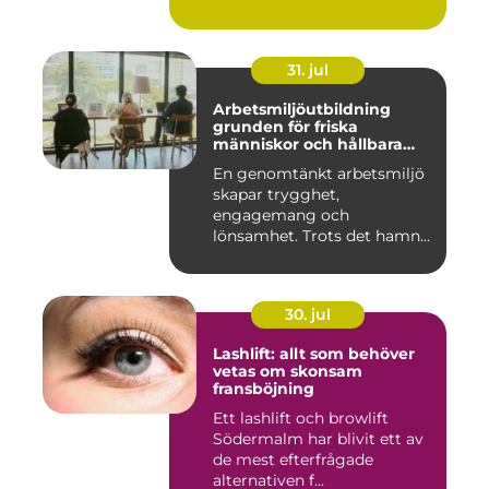
31. jul
Arbetsmiljöutbildning
grunden för friska
människor och hållbara
företag
En genomtänkt arbetsmiljö
skapar trygghet,
engagemang och
lönsamhet. Trots det hamnar
arbetsmiljöarb...
30. jul
Lashlift: allt som behöver
vetas om skonsam
fransböjning
Ett lashlift och browlift
Södermalm har blivit ett av
de mest efterfrågade
alternativen f...