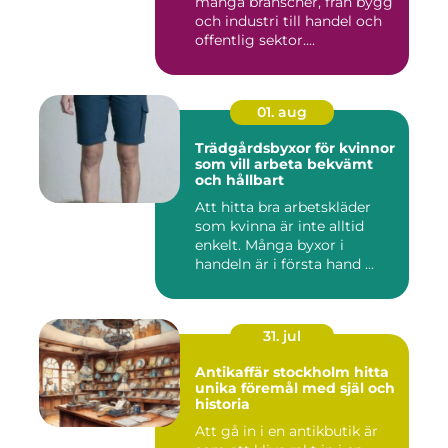
många branscher, från bygg
och industri till handel och
offentlig sektor....
01. aug
Trädgårdsbyxor för kvinnor
som vill arbeta bekvämt
och hållbart
Att hitta bra arbetskläder
som kvinna är inte alltid
enkelt. Många byxor i
handeln är i första hand ...
31. jul
Antikaffär stockholm hitta
unika föremål med själ och
historia
Att gå in i en antikbutik är