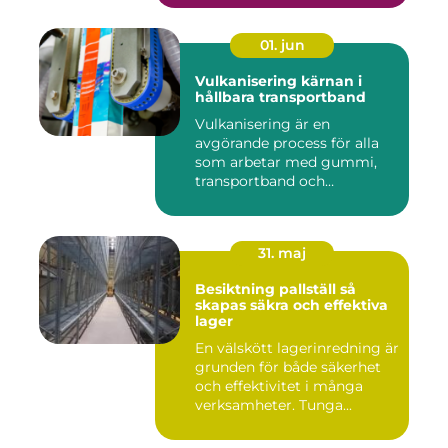
01. jun
Vulkanisering kärnan i
hållbara transportband
Vulkanisering är en
avgörande process för alla
som arbetar med gummi,
transportband och
industriella...
31. maj
Besiktning pallställ så
skapas säkra och effektiva
lager
En välskött lagerinredning är
grunden för både säkerhet
och effektivitet i många
verksamheter. Tunga...