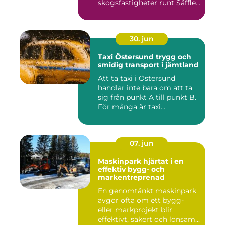
skogsfastigheter runt Säffle.
När m...
30. jun
Taxi Östersund trygg och
smidig transport i jämtland
Att ta taxi i Östersund
handlar inte bara om att ta
sig från punkt A till punkt B.
För många är taxi...
07. jun
Maskinpark hjärtat i en
effektiv bygg- och
markentreprenad
En genomtänkt maskinpark
avgör ofta om ett bygg-
eller markprojekt blir
effektivt, säkert och lönsam...