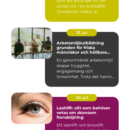
som att kliva rakt in i en
annan tid. I en Antikaffär
Stockholm möter b...
31. jul
Arbetsmiljöutbildning
grunden för friska
människor och hållbara
företag
En genomtänkt arbetsmiljö
skapar trygghet,
engagemang och
lönsamhet. Trots det hamnar
arbetsmiljöarb...
30. jul
Lashlift: allt som behöver
vetas om skonsam
fransböjning
Ett lashlift och browlift