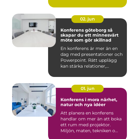
02. jun
Konferens göteborg så
skapar du ett minnesvärt
möte som gör skillnad
En konferens är mer än en
dag med presentationer och
Powerpoint. Rätt upplägg
kan stärka relationer,...
01. jun
Konferens i mora närhet,
natur och nya idéer
Att planera en konferens
handlar om mer än att boka
ett rum med projektor.
Miljön, maten, tekniken o...