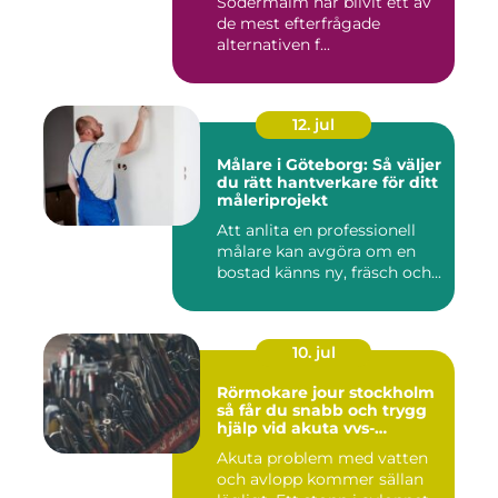
Södermalm har blivit ett av
de mest efterfrågade
alternativen f...
12. jul
Målare i Göteborg: Så väljer
du rätt hantverkare för ditt
måleriprojekt
Att anlita en professionell
målare kan avgöra om en
bostad känns ny, fräsch och...
10. jul
Rörmokare jour stockholm
så får du snabb och trygg
hjälp vid akuta vvs-
problem
Akuta problem med vatten
och avlopp kommer sällan