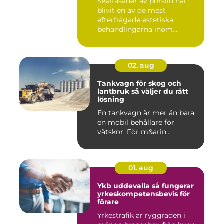
Skalfasader av porslin har
blivit en av de mest
efterfrågade estetiska
behandlingarna inom
modern ta...
02. aug
Tankvagn för skog och
lantbruk så väljer du rätt
lösning
En tankvagn är mer än bara
en mobil behållare för
vätskor. För m&arin...
01. aug
Ykb uddevalla så fungerar
yrkeskompetensbevis för
förare
Yrkestrafik är ryggraden i