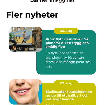
Läs fler inlägg här
Fler nyheter
06. aug
Privatflytt i Sundsvall: Så
planerar du en trygg och
smidig flytt
En flytt innebär ofta en
blandning av förväntan,
stress och många praktiska
fr&...
02. aug
Skalfasader i stockholm en
guide till ett hållbart och
naturligt leende