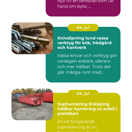
hjul till en verkstad som tar
hand om byte, ...
04. jul
Knivslipning lund vassa
verktyg för kök, trädgård
och hantverk
Vassa knivar och verktyg gör
vardagen enklare, säkrare
och mer hållbar. Trots det
går många runt med...
04. jul
Sophantering linköping
hållbar hantering av avfall i
praktiken
En väl fungerande
sophantering är en