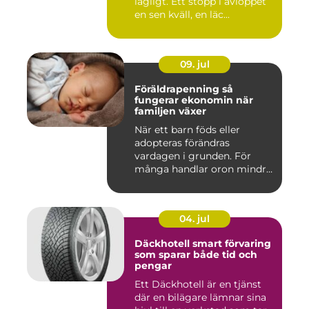
lägligt. Ett stopp i avloppet
en sen kväll, en läc...
09. jul
Föräldrapenning så
fungerar ekonomin när
familjen växer
När ett barn föds eller
adopteras förändras
vardagen i grunden. För
många handlar oron mindre
om vak...
04. jul
Däckhotell smart förvaring
som sparar både tid och
pengar
Ett Däckhotell är en tjänst
där en bilägare lämnar sina