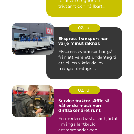
förutsättning för ett
trivsamt och hållbart
Linköping. När stad...
02. jul
Ekspress transport när
varje minut räknas
Ekspressleveranser har gått
från att vara ett undantag till
att bli en viktig del av
många företags ...
02. jul
Service traktor säffle så
håller du maskinen
driftsäker året runt
En modern traktor är hjärtat
i många lantbruk,
entreprenader och