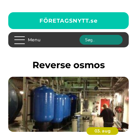
FÖRETAGSNYTT.
se
Menu
Reverse osmos
03. aug