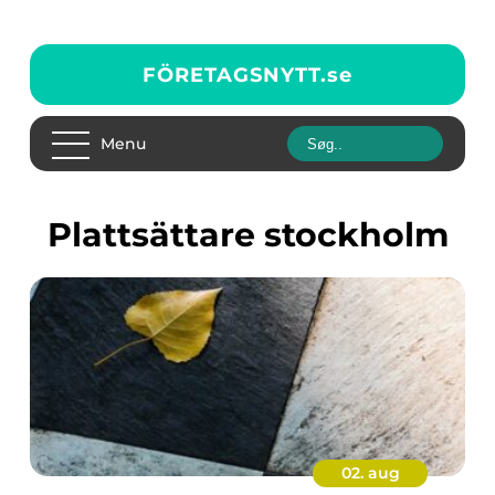
FÖRETAGSNYTT.
se
Menu
Plattsättare stockholm
02. aug