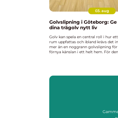
03. aug
Golvslipning i Göteborg: Ge
dina trägolv nytt liv
Golv kan spela en central roll i hur ett
rum uppfattas och ibland krävs det i
mer än en noggrann golvslipning för
förnya känslan i ett helt hem. För de
som bor i Göteborg och funderar på 
ge sina tr...