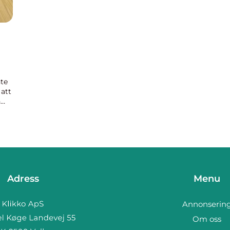
nte
 att
n
att
Adress
Menu
Annonserin
Om oss