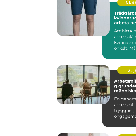
01. 
Trädgårds
kvinnor so
arbeta b
hållbart
Att hitta b
arbetsklä
kvinna är i
enkelt. Må
handeln är
hand ...
31. j
Arbetsmil
g grunden för friska
människo
hållbara 
En genom
arbetsmil
trygghet,
engagema
lönsamhet
hamnar
arbetsmilj