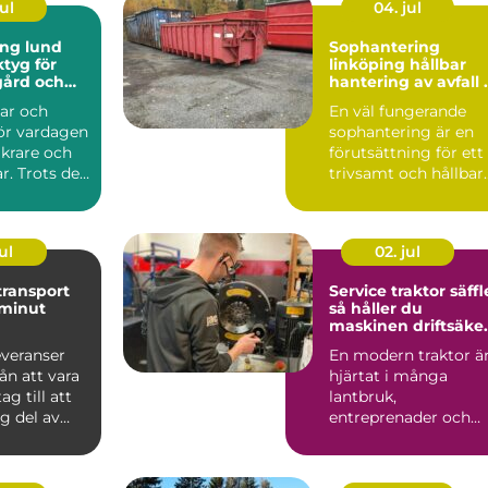
ul
04. jul
ing lund
Sophantering
ktyg för
linköping hållbar
gård och
hantering av avfall i
praktiken
var och
En väl fungerande
ör vardagen
sophantering är en
äkrare och
förutsättning för ett
r. Trots det
trivsamt och hållbar
 runt
Linköping. När stad...
ul
02. jul
transport
Service traktor säffl
 minut
så håller du
maskinen driftsäke
året runt
everanser
En modern traktor ä
rån att vara
hjärtat i många
ag till att
lantbruk,
ig del av
entreprenader och
tags ...
skogsfastigheter run
Säffle. När m...