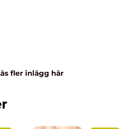
äs fler inlägg här
er