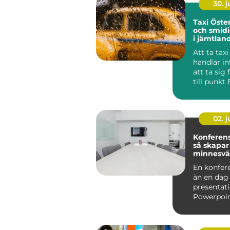
30. 
Taxi Östersu
och smidi
i jämtlan
Att ta tax
handlar i
att ta sig
till punkt 
många är t
02. 
Konferen
så skapar
minnesvä
som gör s
En konfer
än en da
presentat
Powerpoin
upplägg k
relationer,.