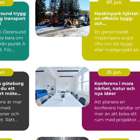
jun
07. jun
nd trygg
Maskinpark hjärtat i
g transport
en effektiv bygg-
d
och
markentreprenad
i i Östersund
En genomtänkt
nte bara om
maskinpark avgör
 från punkt A
ofta om ett bygg-
B. För
eller markprojekt bli
axi...
effektivt, säkert och
lönsam...
jun
01. jun
s göteborg
Konferens i mora
 du ett
närhet, natur och
rt möte
nya idéer
killnad
ens är mer
Att planera en
g med
konferens handlar 
ioner och
mer än att boka ett
t. Rätt
rum med projektor.
an stärka
Miljön, maten,
..
tekniken o...