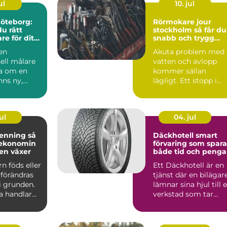
ul
10. jul
Göteborg:
Rörmokare jour
du rätt
stockholm så får du
re för ditt
snabb och trygg
jekt
hjälp vid akuta vvs-
 en
Akuta problem med
problem
ell målare
vatten och avlopp
a om en
kommer sällan
nns ny,
lägligt. Ett stopp i
..
avloppet en sen kväll
en läc...
ul
04. jul
nning så
Däckhotell smart
 ekonomin
förvaring som spara
jen växer
både tid och penga
rn föds eller
Ett Däckhotell är en
 förändras
tjänst där en bilägar
i grunden.
lämnar sina hjul till 
 handlar
verkstad som tar
re om vak...
hand om byte, ...