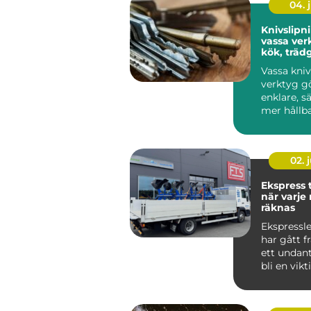
04. j
Knivslipn
vassa ver
kök, träd
hantverk
Vassa kni
verktyg g
enklare, s
mer hållba
går många
med...
02. j
Ekspress 
när varje
räknas
Ekspressl
har gått f
ett undant
bli en vikt
många före