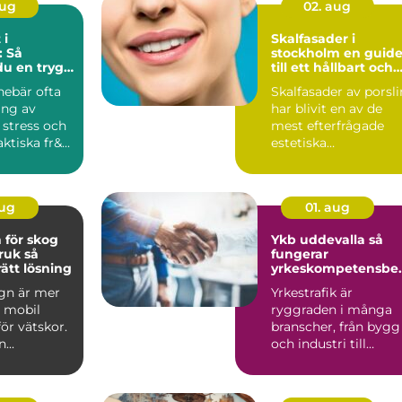
aug
02. aug
 i
Skalfasader i
: Så
stockholm en guide
du en trygg
till ett hållbart och
 flytt
naturligt leende
nnebär ofta
Skalfasader av porsli
ing av
har blivit en av de
 stress och
mest efterfrågade
tiska fr&...
estetiska
behandlingarna ino
modern ta...
aug
01. aug
 för skog
Ykb uddevalla så
uk så
fungerar
rätt lösning
yrkeskompetensbev
s för förare
gn är mer
Yrkestrafik är
n mobil
ryggraden i många
för vätskor.
branscher, från bygg
...
och industri till
handel och offentlig
sektor....