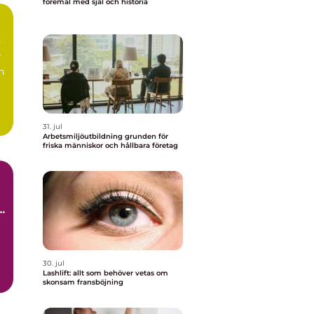
föremål med själ och historia
n
m
31. jul
Arbetsmiljöutbildning grunden för
friska människor och hållbara företag
i
30. jul
Lashlift: allt som behöver vetas om
skonsam fransböjning