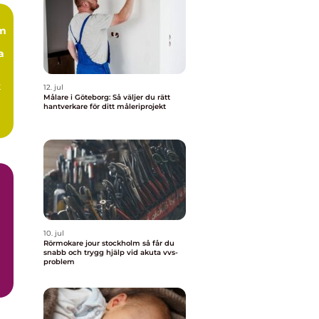
lm
a
t
12. jul
Målare i Göteborg: Så väljer du rätt
hantverkare för ditt måleriprojekt
m
10. jul
Rörmokare jour stockholm så får du
snabb och trygg hjälp vid akuta vvs-
problem