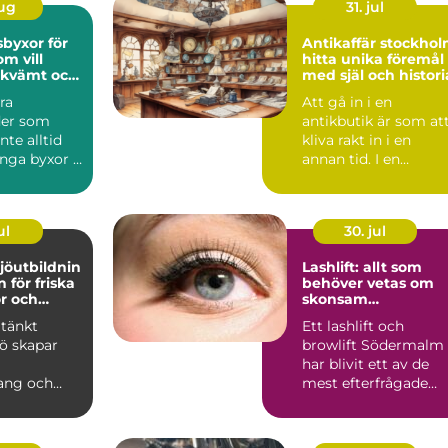
aug
31. jul
byxor för
Antikaffär stockho
m vill
hitta unika föremål
ekvämt och
med själ och histori
ra
Att gå in i en
der som
antikbutik är som at
nte alltid
kliva rakt in i en
nga byxor i
annan tid. I en
 i första
Antikaffär Stockhol
möter b...
ul
30. jul
jöutbildnin
Lashlift: allt som
behöver vetas om
r och
skonsam
företag
fransböjning
tänkt
Ett lashlift och
jö skapar
browlift Södermalm
har blivit ett av de
ng och
mest efterfrågade
. Trots det
alternativen f...
öarb...