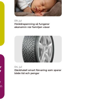
09. jul
Föräldrapenning så fungerar
ekonomin när familjen växer
,
r
04. jul
r
Däckhotell smart förvaring som sparar
både tid och pengar
e
en