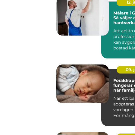
12. j
Målare i 
Så väljer 
hantverka
måleripro
Att anlita
profession
kan avgör
bostad kä
fräsch och.
09. j
Föräldrape
fungerar
när famil
När ett ba
adopteras
vardagen 
För många
oron mind