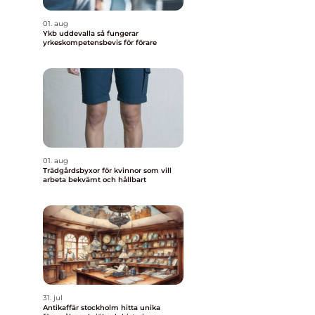
01. aug
Ykb uddevalla så fungerar
yrkeskompetensbevis för förare
01. aug
Trädgårdsbyxor för kvinnor som vill
arbeta bekvämt och hållbart
31. jul
Antikaffär stockholm hitta unika