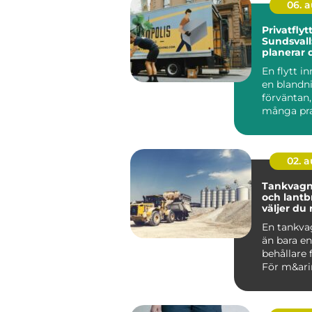
06. 
Privatflytt
Sundsvall
planerar 
och smidig
En flytt i
en blandn
förväntan,
många prak
02. 
Tankvagn
och lantbr
väljer du 
En tankva
än bara e
behållare 
För m&arin