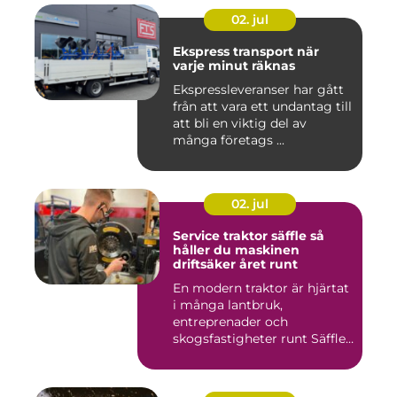
02. jul
Ekspress transport när
varje minut räknas
Ekspressleveranser har gått
från att vara ett undantag till
att bli en viktig del av
många företags ...
02. jul
Service traktor säffle så
håller du maskinen
driftsäker året runt
En modern traktor är hjärtat
i många lantbruk,
entreprenader och
skogsfastigheter runt Säffle.
När m...