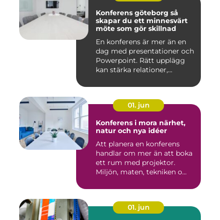
Konferens göteborg så
skapar du ett minnesvärt
möte som gör skillnad
En konferens är mer än en
dag med presentationer och
Powerpoint. Rätt upplägg
kan stärka relationer,...
01. jun
Konferens i mora närhet,
natur och nya idéer
Att planera en konferens
handlar om mer än att boka
ett rum med projektor.
Miljön, maten, tekniken o...
01. jun