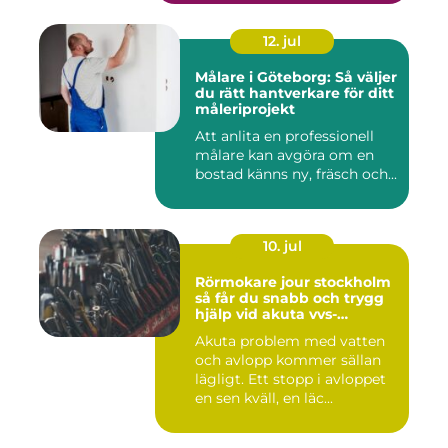
12. jul
Målare i Göteborg: Så väljer
du rätt hantverkare för ditt
måleriprojekt
Att anlita en professionell
målare kan avgöra om en
bostad känns ny, fräsch och...
10. jul
Rörmokare jour stockholm
så får du snabb och trygg
hjälp vid akuta vvs-
problem
Akuta problem med vatten
och avlopp kommer sällan
lägligt. Ett stopp i avloppet
en sen kväll, en läc...