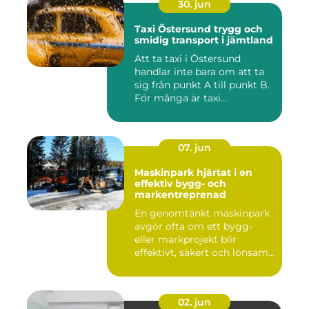
30. jun
Taxi Östersund trygg och
smidig transport i jämtland
Att ta taxi i Östersund
handlar inte bara om att ta
sig från punkt A till punkt B.
För många är taxi...
07. jun
Maskinpark hjärtat i en
effektiv bygg- och
markentreprenad
En genomtänkt maskinpark
avgör ofta om ett bygg-
eller markprojekt blir
effektivt, säkert och lönsam...
02. jun