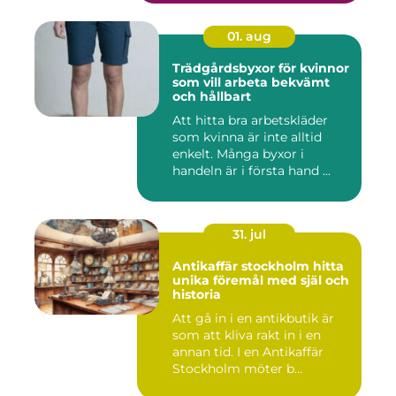
01. aug
Trädgårdsbyxor för kvinnor
som vill arbeta bekvämt
och hållbart
Att hitta bra arbetskläder
som kvinna är inte alltid
enkelt. Många byxor i
handeln är i första hand ...
31. jul
Antikaffär stockholm hitta
unika föremål med själ och
historia
Att gå in i en antikbutik är
som att kliva rakt in i en
annan tid. I en Antikaffär
Stockholm möter b...