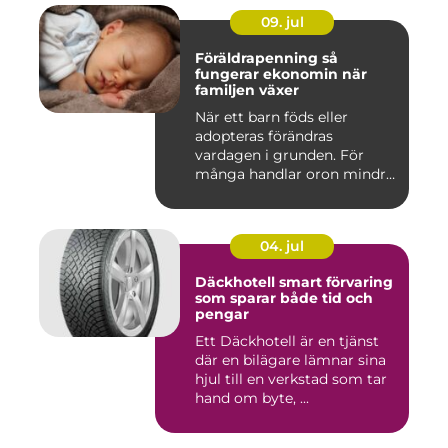
09. jul
Föräldrapenning så
fungerar ekonomin när
familjen växer
När ett barn föds eller
adopteras förändras
vardagen i grunden. För
många handlar oron mindre
om vak...
04. jul
Däckhotell smart förvaring
som sparar både tid och
pengar
Ett Däckhotell är en tjänst
där en bilägare lämnar sina
hjul till en verkstad som tar
hand om byte, ...