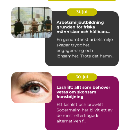
31. jul
Arbetsmiljöutbildning
grunden för friska
människor och hållbara
företag
En genomtänkt arbetsmiljö
skapar trygghet,
engagemang och
lönsamhet. Trots det hamnar
arbetsmiljöarb...
30. jul
Lashlift: allt som behöver
vetas om skonsam
fransböjning
Ett lashlift och browlift
Södermalm har blivit ett av
de mest efterfrågade
alternativen f...