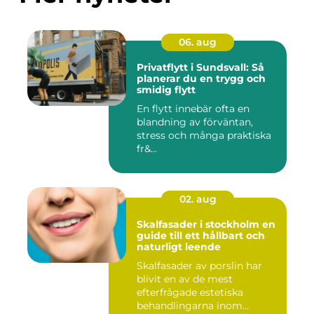
06. aug
Privatflytt i Sundsvall: Så
planerar du en trygg och
smidig flytt
En flytt innebär ofta en
blandning av förväntan,
stress och många praktiska
fr&...
02. aug
Skalfasader i stockholm en
guide till ett hållbart och
naturligt leende
Skalfasader av porslin har
blivit en av de mest
efterfrågade estetiska
behandlingarna inom