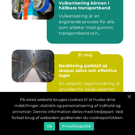
Vulkanisering kärnan i
hållbara transportband
Vulkanisering är en
avgörande process för alla
som arbetar med gummi,
transportband och
industriella...
31. maj
Besiktning pallställ så
skapas säkra och effektiva
lager
En välskött lagerinredning är
grunden för både säkerhet
och effektivitet i många
På vores website bruges cookies til at huske dine
verksamheter. Tunga...
indstillinger, statistik og personalisering af indhold og
annoncer. Denne information deles med tredjepart. Ved
fortsat brug af websiden godkender du cookiepolitikken.
Ok
Privatlivspolitik