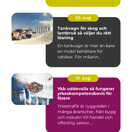
modern ta...
02. aug
Tankvagn för skog och
lantbruk så väljer du rätt
lösning
En tankvagn är mer än bara
en mobil behållare för
vätskor. För m&arin...
01. aug
Ykb uddevalla så fungerar
yrkeskompetensbevis för
förare
Yrkestrafik är ryggraden i
många branscher, från bygg
och industri till handel och
offentlig sektor....