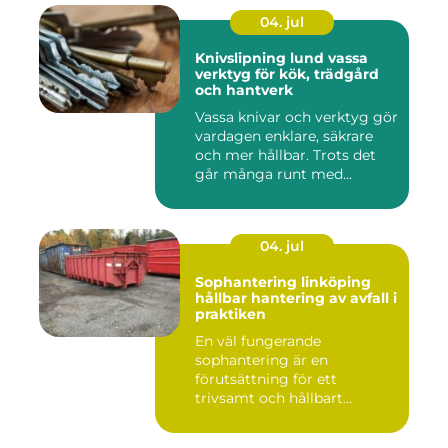
04. jul
Knivslipning lund vassa
verktyg för kök, trädgård
och hantverk
Vassa knivar och verktyg gör
vardagen enklare, säkrare
och mer hållbar. Trots det
går många runt med...
04. jul
Sophantering linköping
hållbar hantering av avfall i
praktiken
En väl fungerande
sophantering är en
förutsättning för ett
trivsamt och hållbart
Linköping. När stad...