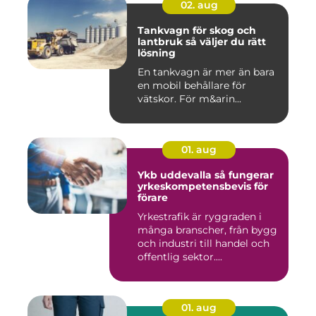
02. aug
Tankvagn för skog och
lantbruk så väljer du rätt
lösning
En tankvagn är mer än bara
en mobil behållare för
vätskor. För m&arin...
01. aug
Ykb uddevalla så fungerar
yrkeskompetensbevis för
förare
Yrkestrafik är ryggraden i
många branscher, från bygg
och industri till handel och
offentlig sektor....
01. aug