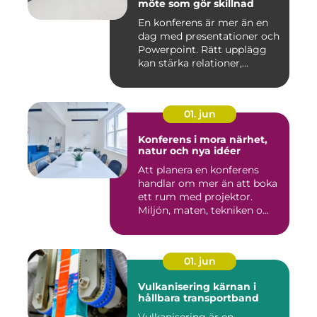
möte som gör skillnad
En konferens är mer än en
dag med presentationer och
Powerpoint. Rätt upplägg
kan stärka relationer,...
01. jun
Konferens i mora närhet,
natur och nya idéer
Att planera en konferens
handlar om mer än att boka
ett rum med projektor.
Miljön, maten, tekniken o...
01. jun
Vulkanisering kärnan i
hållbara transportband
Vulkanisering är en