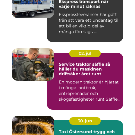
Ekspress transport när
varje minut räknas
Ekspressleveranser har gått
från att vara ett undantag till
att bli en viktig del av
många företags ...
02. jul
Service traktor säffle så
håller du maskinen
driftsäker året runt
En modern traktor är hjärtat
i många lantbruk,
entreprenader och
skogsfastigheter runt Säffle.
När m...
30. jun
Taxi Östersund trygg och