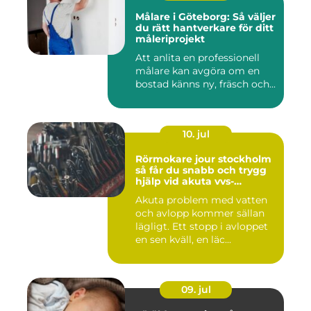
Målare i Göteborg: Så väljer
du rätt hantverkare för ditt
måleriprojekt
Att anlita en professionell
målare kan avgöra om en
bostad känns ny, fräsch och...
10. jul
Rörmokare jour stockholm
så får du snabb och trygg
hjälp vid akuta vvs-
problem
Akuta problem med vatten
och avlopp kommer sällan
lägligt. Ett stopp i avloppet
en sen kväll, en läc...
09. jul