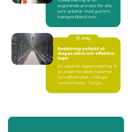
avgörande process för alla
som arbetar med gummi,
transportband och
industriella...
31. maj
Besiktning pallställ så
skapas säkra och effektiva
lager
En välskött lagerinredning är
grunden för både säkerhet
och effektivitet i många
verksamheter. Tunga...