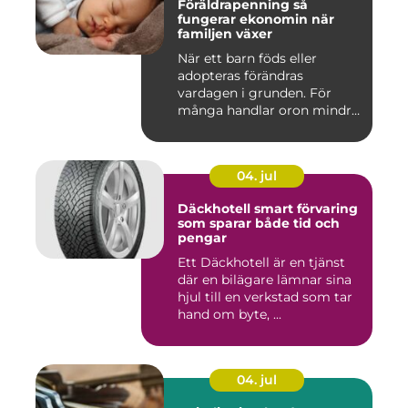
Föräldrapenning så
fungerar ekonomin när
familjen växer
När ett barn föds eller
adopteras förändras
vardagen i grunden. För
många handlar oron mindre
om vak...
04. jul
Däckhotell smart förvaring
som sparar både tid och
pengar
Ett Däckhotell är en tjänst
där en bilägare lämnar sina
hjul till en verkstad som tar
hand om byte, ...
04. jul