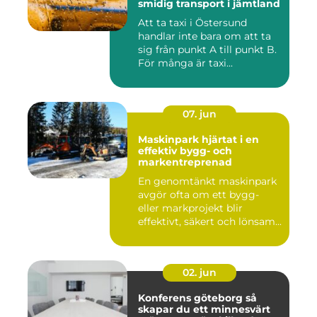
smidig transport i jämtland
Att ta taxi i Östersund
handlar inte bara om att ta
sig från punkt A till punkt B.
För många är taxi...
07. jun
Maskinpark hjärtat i en
effektiv bygg- och
markentreprenad
En genomtänkt maskinpark
avgör ofta om ett bygg-
eller markprojekt blir
effektivt, säkert och lönsam...
02. jun
Konferens göteborg så
skapar du ett minnesvärt