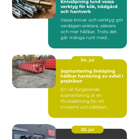
Knivslipning lund vassa
verktyg för kök, trädgård
och hantverk
Vassa knivar och verktyg gör
vardagen enklare, säkrare
och mer hållbar. Trots det
går många runt med...
04. jul
Sophantering linköping
hållbar hantering av avfall i
praktiken
En väl fungerande
sophantering är en
förutsättning för ett
trivsamt och hållbart
Linköping. När stad...
02. jul