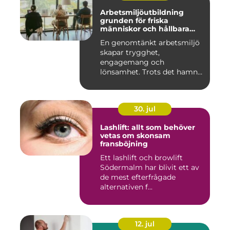
Arbetsmiljöutbildning
grunden för friska
människor och hållbara
företag
En genomtänkt arbetsmiljö
skapar trygghet,
engagemang och
lönsamhet. Trots det hamnar
arbetsmiljöarb...
30. jul
Lashlift: allt som behöver
vetas om skonsam
fransböjning
Ett lashlift och browlift
Södermalm har blivit ett av
de mest efterfrågade
alternativen f...
12. jul