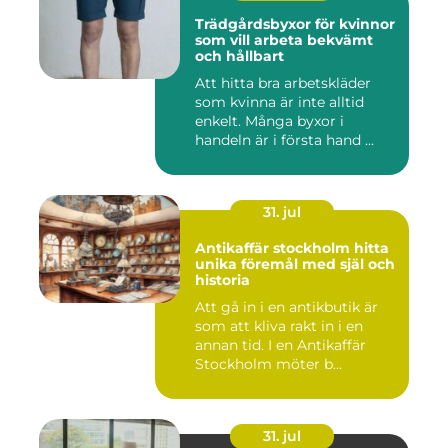
Trädgårdsbyxor för kvinnor
som vill arbeta bekvämt
och hållbart
Att hitta bra arbetskläder
som kvinna är inte alltid
enkelt. Många byxor i
handeln är i första hand ...
31. jul
Antikaffär stockholm hitta
unika föremål med själ och
historia
Att gå in i en antikbutik är
som att kliva rakt in i en
annan tid. I en Antikaffär
Stockholm möter b...
31. jul