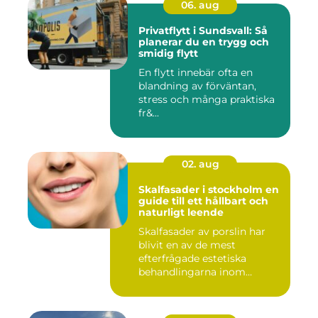
06. aug
Privatflytt i Sundsvall: Så
planerar du en trygg och
smidig flytt
En flytt innebär ofta en
blandning av förväntan,
stress och många praktiska
fr&...
02. aug
Skalfasader i stockholm en
guide till ett hållbart och
naturligt leende
Skalfasader av porslin har
blivit en av de mest
efterfrågade estetiska
behandlingarna inom
modern ta...