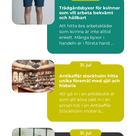
Trädgårdsbyxor för kvinnor
som vill arbeta bekvämt
och hållbart
Att hitta bra arbetskläder
som kvinna är inte alltid
enkelt. Många byxor i
handeln är i första hand ...
31. jul
Antikaffär stockholm hitta
unika föremål med själ och
historia
Att gå in i en antikbutik är
som att kliva rakt in i en
annan tid. I en Antikaffär
Stockholm möter b...
31. jul