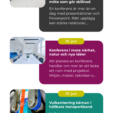
möte som gör skillnad
En konferens är mer än en
dag med presentationer och
Powerpoint. Rätt upplägg
kan stärka relationer,...
01. jun
Konferens i mora närhet,
natur och nya idéer
Att planera en konferens
handlar om mer än att boka
ett rum med projektor.
Miljön, maten, tekniken o...
01. jun
Vulkanisering kärnan i
hållbara transportband