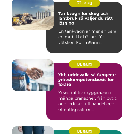
02. aug
Tankvagn för skog och
lantbruk så väljer du rätt
lösning
En tankvagn är mer än bara
en mobil behållare för
vätskor. För m&arin...
01. aug
Ykb uddevalla så fungerar
yrkeskompetensbevis för
förare
Yrkestrafik är ryggraden i
många branscher, från bygg
och industri till handel och
offentlig sektor....
01. aug