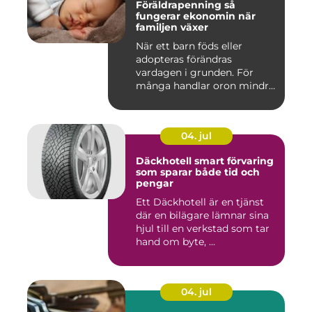
Föräldrapenning så
fungerar ekonomin när
familjen växer
När ett barn föds eller
adopteras förändras
vardagen i grunden. För
många handlar oron mindre
om vak...
04. jul
Däckhotell smart förvaring
som sparar både tid och
pengar
Ett Däckhotell är en tjänst
där en bilägare lämnar sina
hjul till en verkstad som tar
hand om byte, ...
04. jul