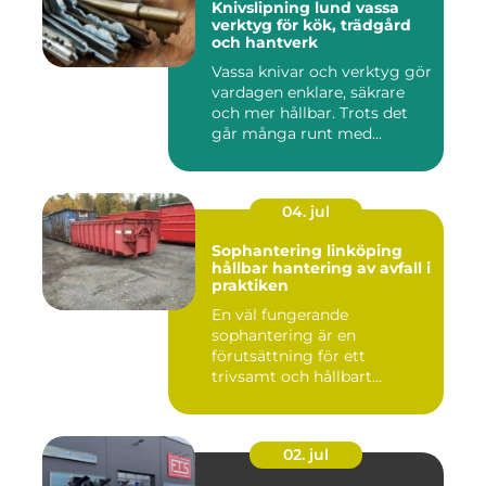
Knivslipning lund vassa
verktyg för kök, trädgård
och hantverk
Vassa knivar och verktyg gör
vardagen enklare, säkrare
och mer hållbar. Trots det
går många runt med...
04. jul
Sophantering linköping
hållbar hantering av avfall i
praktiken
En väl fungerande
sophantering är en
förutsättning för ett
trivsamt och hållbart
Linköping. När stad...
02. jul