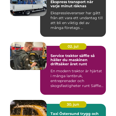
Ekspress transport när
varje minut räknas
Ekspressleveranser har gått
från att vara ett undantag till
att bli en viktig del av
många företags ...
02. jul
Service traktor säffle så
håller du maskinen
driftsäker året runt
En modern traktor är hjärtat
i många lantbruk,
entreprenader och
skogsfastigheter runt Säffle.
När m...
30. jun
Taxi Östersund trygg och