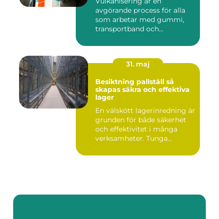
Vulkanisering är en
avgörande process för alla
som arbetar med gummi,
transportband och
industriella...
31. maj
Besiktning pallställ så
skapas säkra och effektiva
lager
En välskött lagerinredning är
grunden för både säkerhet
och effektivitet i många
verksamheter. Tunga...