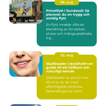
06. aug
Privatflytt i Sundsvall: Så
planerar du en trygg och
smidig flytt
En flytt innebär ofta en
blandning av förväntan,
stress och många praktiska
fr&...
02. aug
Skalfasader i stockholm en
guide till ett hållbart och
naturligt leende
Skalfasader av porslin har
blivit en av de mest
efterfrågade estetiska
behandlingarna inom
modern ta...