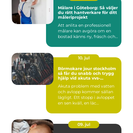
Målare i Göteborg: Så väljer
du rätt hantverkare för ditt
måleriprojekt
Att anlita en professionell
målare kan avgöra om en
bostad känns ny, fräsch och...
10. jul
Rörmokare jour stockholm
så får du snabb och trygg
hjälp vid akuta vvs-
problem
Akuta problem med vatten
och avlopp kommer sällan
lägligt. Ett stopp i avloppet
en sen kväll, en läc...
09. jul