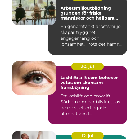
Arbetsmiljöutbildning
grunden för friska
människor och hållbara
företag
En genomtänkt arbetsmiljö
skapar trygghet,
engagemang och
lönsamhet. Trots det hamnar
arbetsmiljöarb...
30. jul
Lashlift: allt som behöver
vetas om skonsam
fransböjning
Ett lashlift och browlift
Södermalm har blivit ett av
de mest efterfrågade
alternativen f...
12. jul