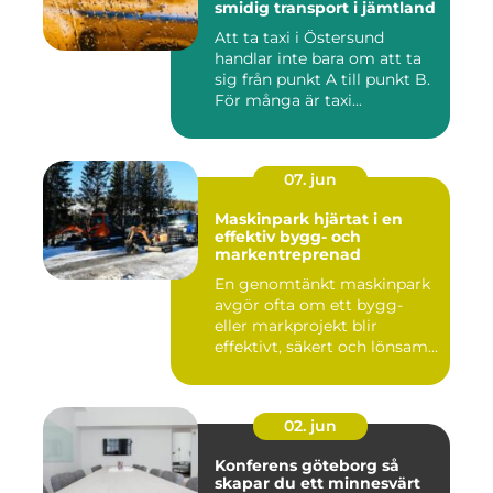
smidig transport i jämtland
Att ta taxi i Östersund
handlar inte bara om att ta
sig från punkt A till punkt B.
För många är taxi...
07. jun
Maskinpark hjärtat i en
effektiv bygg- och
markentreprenad
En genomtänkt maskinpark
avgör ofta om ett bygg-
eller markprojekt blir
effektivt, säkert och lönsam...
02. jun
Konferens göteborg så
skapar du ett minnesvärt