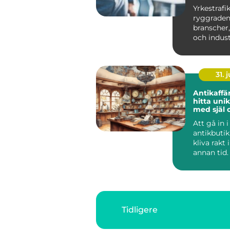
s för förar
Yrkestrafik
ryggraden
branscher,
och industr
handel och
sektor....
31. j
Antikaffä
hitta uni
med själ 
Att gå in i
antikbutik
kliva rakt 
annan tid. 
Antikaffä
möter b...
Tidligere