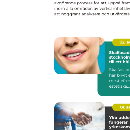
avgörande process för att uppnå fr
inom alla områden av verksamhetsli
att noggrant analysera och utvärdera
strategiska alternativ kan företag oc
organisationer optimera sina resurser
02. 
Skalfasad
stockholm en gui
till ett hå
naturligt
Skalfasade
har blivit 
mest efte
estetiska
behandlin
modern ta.
01. 
Ykb uddeva
fungerar
yrkeskom