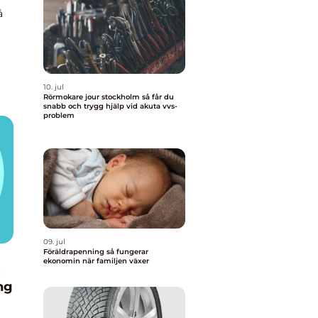
å
tt
10. jul
Rörmokare jour stockholm så får du
snabb och trygg hjälp vid akuta vvs-
problem
09. jul
Föräldrapenning så fungerar
ekonomin när familjen växer
:
ng