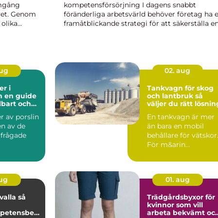
amgång
kompetensförsörjning I dagens snabbt
vet. Genom
föränderliga arbetsvärld behöver företag ha 
 olika
framåtblickande strategi för att säkerställa e
h
effektiv kompetensförsörjning. Strategisk
 och...
kompetensförsörjning handlar om att pro...
aug
02. aug
er i
Tankvagn för skog
de
och lantbruk så
llbart och
väljer du rätt lösnin
 leende
r av porslin
En tankvagn är mer
en av de
än bara en mobil
rfrågade
behållare för vätskor
För m&arin...
garna inom
..
aug
01. aug
lla så
Trädgårdsbyxor för
kvinnor som vill
petensbevi
arbeta bekvämt oc