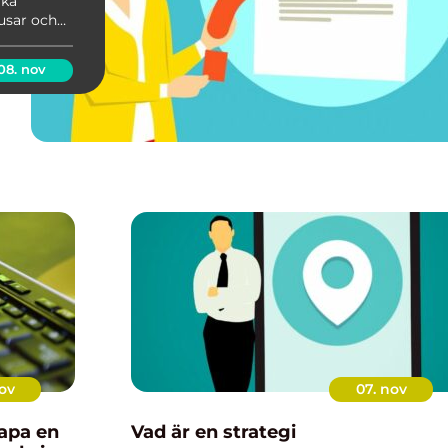
ika
usar och
nar ut
syn till
08. nov
nov
07. nov
kapa en
Vad är en strategi