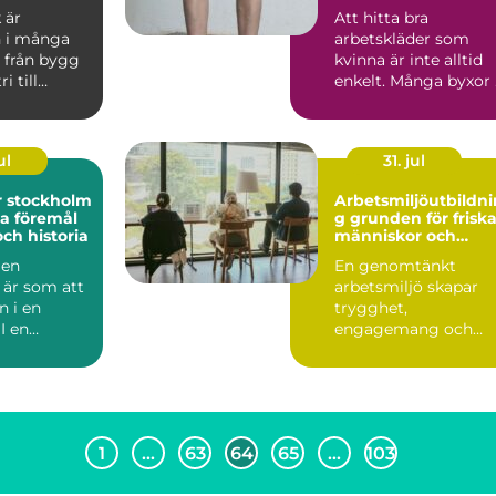
e
hållbart
 är
Att hitta bra
 i många
arbetskläder som
 från bygg
kvinna är inte alltid
i till
enkelt. Många byxor 
 offentlig
handeln är i första
hand ...
ul
31. jul
r stockholm
Arbetsmiljöutbildni
ka föremål
g grunden för friska
och historia
människor och
hållbara företag
 en
En genomtänkt
 är som att
arbetsmiljö skapar
in i en
trygghet,
I en
engagemang och
r Stockholm
lönsamhet. Trots det
hamnar
arbetsmiljöarb...
1
…
63
64
65
…
103