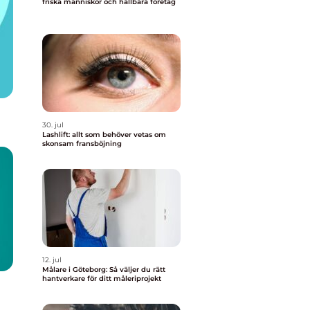
friska människor och hållbara företag
30. jul
Lashlift: allt som behöver vetas om
skonsam fransböjning
12. jul
Målare i Göteborg: Så väljer du rätt
hantverkare för ditt måleriprojekt