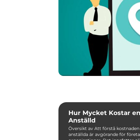
Hur Mycket Kostar e
Anställd
Översikt av Att förstå kostnaden
anställda är avgörande för föret