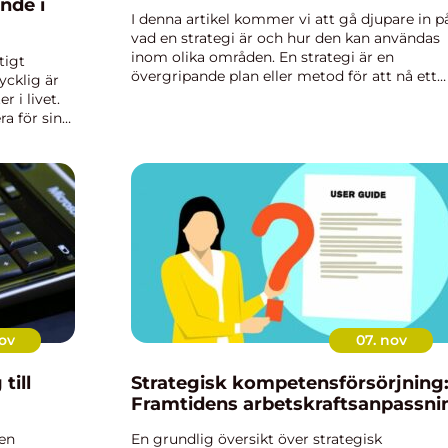
nde i
I denna artikel kommer vi att gå djupare in p
vad en strategi är och hur den kan användas
inom olika områden. En strategi är en
tigt
övergripande plan eller metod för att nå ett
ycklig är
långsiktigt mål eller resultat. Det är ett sätt a
r i livet.
organisera och rikta res...
a för sin
 konceptet
ov
07. nov
till
Strategisk kompetensförsörjning
Framtidens arbetskraftsanpassni
 en
En grundlig översikt över strategisk