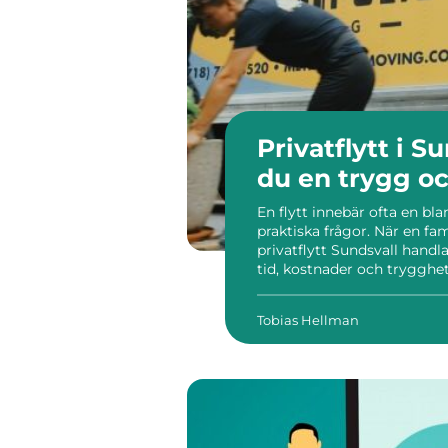
Privatflytt i S
du en trygg oc
En flytt innebär ofta en b
praktiska frågor. När en fam
privatflytt Sundsvall handl
tid, kostnader och trygghet
professionell hjälp där det b
Tobias Hellman