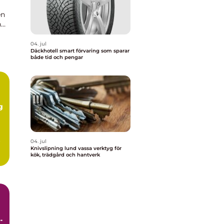
en
n
04. jul
Däckhotell smart förvaring som sparar
både tid och pengar
g
.
04. jul
Knivslipning lund vassa verktyg för
kök, trädgård och hantverk
h