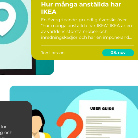
Hur många anställda har
IKEA
En övergripande, grundlig översikt över
”hur många anställda har IKEA” IKEA är en
av världens största möbel- och
inredningskedjor och har en imponerande
global närvaro. Företaget grundades i
Sverige år 1943 och har sedan dess vuxit
08. nov
Jon Larsson
till a...
n
 för
ag och