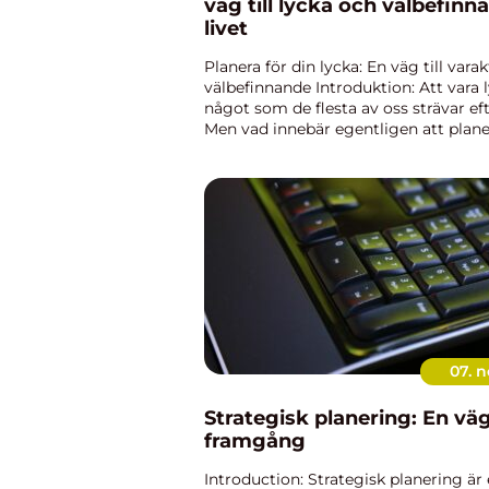
väg till lycka och välbefinna
livet
Planera för din lycka: En väg till varak
välbefinnande Introduktion: Att vara l
något som de flesta av oss strävar efte
Men vad innebär egentligen att planer
lycka? I denna artikel ska vi utforska
planera för...
07. n
Strategisk planering: En väg 
framgång
Introduction: Strategisk planering är