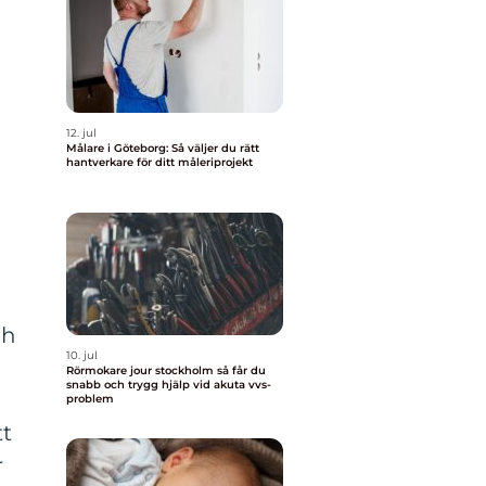
12. jul
Målare i Göteborg: Så väljer du rätt
hantverkare för ditt måleriprojekt
ch
10. jul
Rörmokare jour stockholm så får du
snabb och trygg hjälp vid akuta vvs-
problem
tt
r