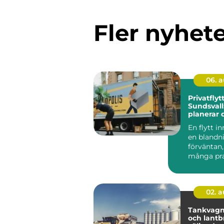
Fler nyhet
06. 
Privatflytt
Sundsvall
planerar 
och smidig
En flytt i
en blandn
förväntan,
många prak
02. 
Tankvagn
och lantbr