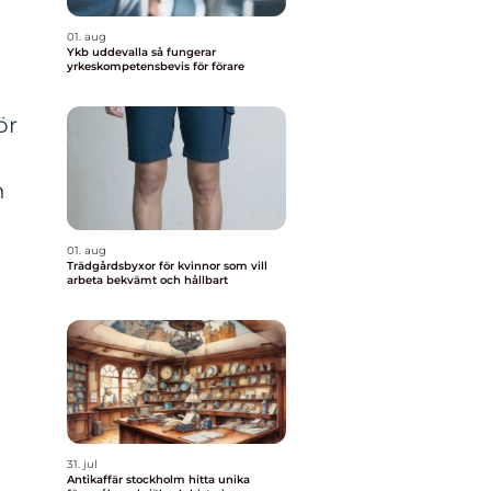
01. aug
Ykb uddevalla så fungerar
yrkeskompetensbevis för förare
ör
n
n
01. aug
Trädgårdsbyxor för kvinnor som vill
arbeta bekvämt och hållbart
31. jul
Antikaffär stockholm hitta unika