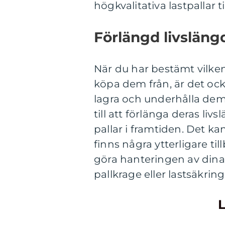
högkvalitativa lastpallar til
Förlängd livsläng
När du har bestämt vilken
köpa dem från, är det ock
lagra och underhålla dem. 
till att förlänga deras l
pallar i framtiden. Det k
finns några ytterligare til
göra hanteringen av dina
pallkrage eller lastsäkrin
L