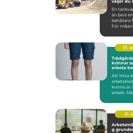
väljer du 
En tankva
än bara e
behållare 
För m&arin
01. 
Trädgårds
kvinnor so
arbeta b
hållbart
Att hitta b
arbetsklä
kvinna är i
enkelt. Må
handeln är
hand ...
31. j
Arbetsmil
g grunden för friska