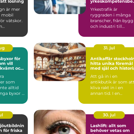
rätt lösning
yrkeskompetensbev
s för förare
gn är mer
Yrkestrafik är
n mobil
ryggraden i många
för vätskor.
branscher, från bygg
...
och industri till
handel och offentlig
sektor....
aug
31. jul
byxor för
Antikaffär stockho
m vill
hitta unika föremål
ekvämt och
med själ och histori
ra
Att gå in i en
der som
antikbutik är som at
nte alltid
kliva rakt in i en
nga byxor i
annan tid. I en
 i första
Antikaffär Stockhol
möter b...
ul
30. jul
jöutbildnin
Lashlift: allt som
behöver vetas om