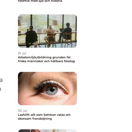
föremål med själ och historia
31. jul
Arbetsmiljöutbildning grunden för
friska människor och hållbara företag
na
n
30. jul
Lashlift: allt som behöver vetas om
skonsam fransböjning