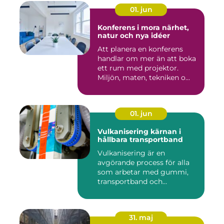
01. jun
Konferens i mora närhet,
natur och nya idéer
Att planera en konferens
handlar om mer än att boka
ett rum med projektor.
Miljön, maten, tekniken o...
01. jun
Vulkanisering kärnan i
hållbara transportband
Vulkanisering är en
avgörande process för alla
som arbetar med gummi,
transportband och
industriella...
31. maj