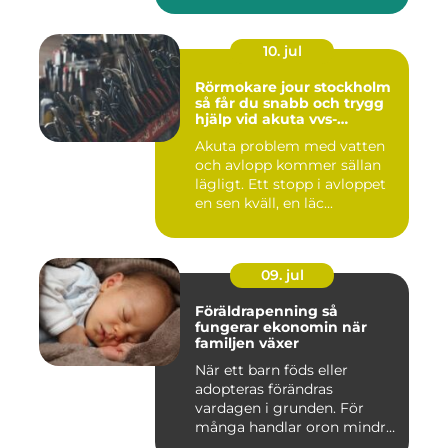
10. jul
Rörmokare jour stockholm
så får du snabb och trygg
hjälp vid akuta vvs-
problem
Akuta problem med vatten
och avlopp kommer sällan
lägligt. Ett stopp i avloppet
en sen kväll, en läc...
09. jul
Föräldrapenning så
fungerar ekonomin när
familjen växer
När ett barn föds eller
adopteras förändras
vardagen i grunden. För
många handlar oron mindre
om vak...