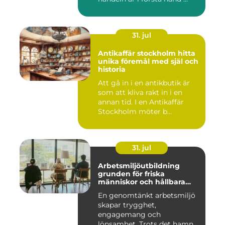
31. jul
Antikaffär stockholm hitta
unika föremål med själ och
historia
Att gå in i en antikbutik är
som att kliva rakt in i en
annan tid. I en Antikaffär
Stockholm möter b...
31. jul
Arbetsmiljöutbildning
grunden för friska
människor och hållbara
företag
En genomtänkt arbetsmiljö
skapar trygghet,
engagemang och
lönsamhet. Trots det hamnar