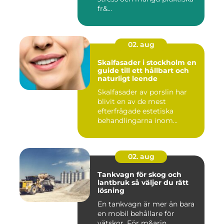
fr&...
02. aug
Skalfasader i stockholm en
guide till ett hållbart och
naturligt leende
Skalfasader av porslin har
blivit en av de mest
efterfrågade estetiska
behandlingarna inom
modern ta...
02. aug
Tankvagn för skog och
lantbruk så väljer du rätt
lösning
En tankvagn är mer än bara
en mobil behållare för
vätskor. För m&arin...