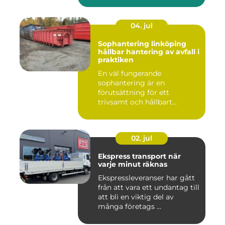
04. jul
Sophantering linköping
hållbar hantering av avfall i
praktiken
En väl fungerande
sophantering är en
förutsättning för ett
trivsamt och hållbart
Linköping. När stad...
02. jul
Ekspress transport när
varje minut räknas
Ekspressleveranser har gått
från att vara ett undantag till
att bli en viktig del av
många företags ...