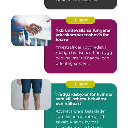
01. aug
Ykb uddevalla så fungerar
yrkeskompetensbevis för
förare
Yrkestrafik är ryggraden i
många branscher, från bygg
och industri till handel och
offentlig sektor....
01. aug
Trädgårdsbyxor för kvinnor
som vill arbeta bekvämt
och hållbart
Att hitta bra arbetskläder
som kvinna är inte alltid
enkelt. Många byxor i
handeln är i första hand ...