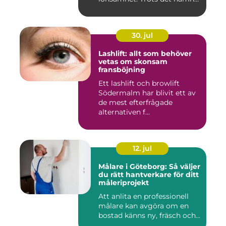
arbetsmiljöarb...
30. jul
Lashlift: allt som behöver
vetas om skonsam
fransböjning
Ett lashlift och browlift
Södermalm har blivit ett av
de mest efterfrågade
alternativen f...
12. jul
Målare i Göteborg: Så väljer
du rätt hantverkare för ditt
måleriprojekt
Att anlita en professionell
målare kan avgöra om en
bostad känns ny, fräsch och...