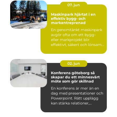
07. jun
Maskinpark hjärtat i en
effektiv bygg- och
markentreprenad
En genomtänkt maskinpark
avgör ofta om ett bygg-
eller markprojekt blir
effektivt, säkert och lönsam...
02. jun
Konferens göteborg så
skapar du ett minnesvärt
möte som gör skillnad
En konferens är mer än en
dag med presentationer och
Powerpoint. Rätt upplägg
kan stärka relationer,...