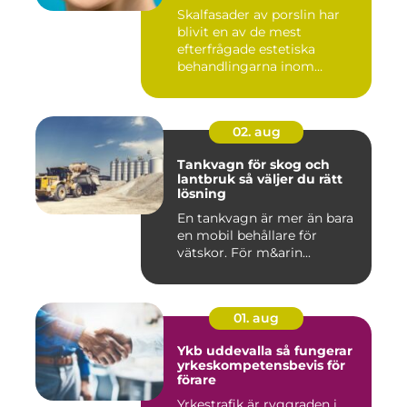
Skalfasader av porslin har
blivit en av de mest
efterfrågade estetiska
behandlingarna inom
modern ta...
02. aug
Tankvagn för skog och
lantbruk så väljer du rätt
lösning
En tankvagn är mer än bara
en mobil behållare för
vätskor. För m&arin...
01. aug
Ykb uddevalla så fungerar
yrkeskompetensbevis för
förare
Yrkestrafik är ryggraden i