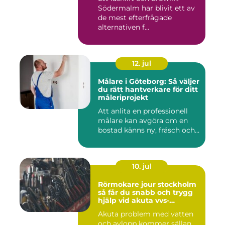
Södermalm har blivit ett av
de mest efterfrågade
alternativen f...
12. jul
Målare i Göteborg: Så väljer
du rätt hantverkare för ditt
måleriprojekt
Att anlita en professionell
målare kan avgöra om en
bostad känns ny, fräsch och...
10. jul
Rörmokare jour stockholm
så får du snabb och trygg
hjälp vid akuta vvs-
problem
Akuta problem med vatten
och avlopp kommer sällan