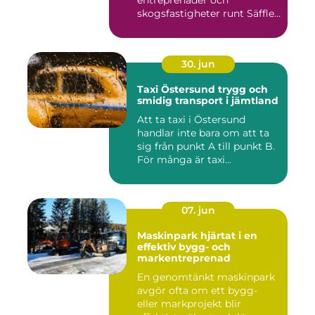
entreprenader och
skogsfastigheter runt Säffle.
När m...
30. jun
Taxi Östersund trygg och
smidig transport i jämtland
Att ta taxi i Östersund
handlar inte bara om att ta
sig från punkt A till punkt B.
För många är taxi...
07. jun
Maskinpark hjärtat i en
effektiv bygg- och
markentreprenad
En genomtänkt maskinpark
avgör ofta om ett bygg-
eller markprojekt blir