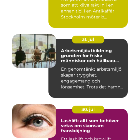
som att kliva rakt in i en
annan tid. I en Antikaffär
Stockholm möter b...
31. jul
Arbetsmiljöutbildning
grunden för friska
människor och hållbara
företag
En genomtänkt arbetsmiljö
skapar trygghet,
engagemang och
lönsamhet. Trots det hamnar
arbetsmiljöarb...
30. jul
Lashlift: allt som behöver
vetas om skonsam
fransböjning
Ett lashlift och browlift