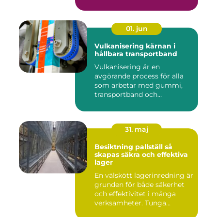
01. jun
Vulkanisering kärnan i
hållbara transportband
Vulkanisering är en
avgörande process för alla
som arbetar med gummi,
transportband och
industriella...
31. maj
Besiktning pallställ så
skapas säkra och effektiva
lager
En välskött lagerinredning är
grunden för både säkerhet
och effektivitet i många
verksamheter. Tunga...