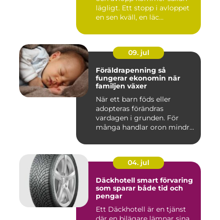
lägligt. Ett stopp i avloppet
en sen kväll, en läc...
09. jul
Föräldrapenning så
fungerar ekonomin när
familjen växer
När ett barn föds eller
adopteras förändras
vardagen i grunden. För
många handlar oron mindre
om vak...
04. jul
Däckhotell smart förvaring
som sparar både tid och
pengar
Ett Däckhotell är en tjänst
där en bilägare lämnar sina