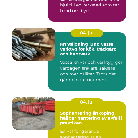
hjul till en verkstad som tar
hand om byte, ...
04. jul
Knivslipning lund vassa
verktyg för kök, trädgård
och hantverk
Vassa knivar och verktyg gör
vardagen enklare, säkrare
och mer hållbar. Trots det
går många runt med...
04. jul
Sophantering linköping
hållbar hantering av avfall i
praktiken
En väl fungerande
sophantering är en