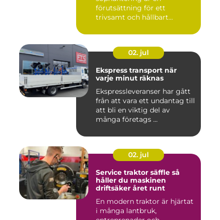
förutsättning för ett
trivsamt och hållbart
Linköping. När stad...
02. jul
Ekspress transport när
varje minut räknas
Ekspressleveranser har gått
från att vara ett undantag till
att bli en viktig del av
många företags ...
02. jul
Service traktor säffle så
håller du maskinen
driftsäker året runt
En modern traktor är hjärtat
i många lantbruk,