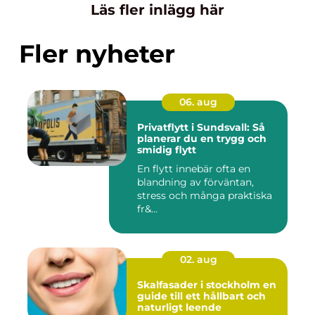
Läs fler inlägg här
Fler nyheter
06. aug
Privatflytt i Sundsvall: Så
planerar du en trygg och
smidig flytt
En flytt innebär ofta en
blandning av förväntan,
stress och många praktiska
fr&...
02. aug
Skalfasader i stockholm en
guide till ett hållbart och
naturligt leende