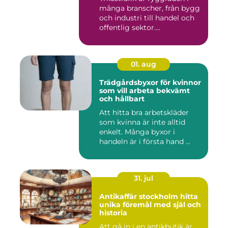
många branscher, från bygg
och industri till handel och
offentlig sektor....
01. aug
Trädgårdsbyxor för kvinnor
som vill arbeta bekvämt
och hållbart
Att hitta bra arbetskläder
som kvinna är inte alltid
enkelt. Många byxor i
handeln är i första hand ...
31. jul
Antikaffär stockholm hitta
unika föremål med själ och
historia
Att gå in i en antikbutik är