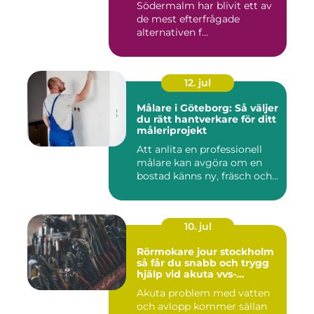
Södermalm har blivit ett av
de mest efterfrågade
alternativen f...
12. jul
Målare i Göteborg: Så väljer
du rätt hantverkare för ditt
måleriprojekt
Att anlita en professionell
målare kan avgöra om en
bostad känns ny, fräsch och...
10. jul
Rörmokare jour stockholm
så får du snabb och trygg
hjälp vid akuta vvs-
problem
Akuta problem med vatten
och avlopp kommer sällan