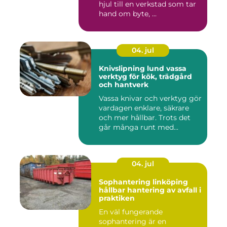
hjul till en verkstad som tar
hand om byte, ...
04. jul
Knivslipning lund vassa
verktyg för kök, trädgård
och hantverk
Vassa knivar och verktyg gör
vardagen enklare, säkrare
och mer hållbar. Trots det
går många runt med...
04. jul
Sophantering linköping
hållbar hantering av avfall i
praktiken
En väl fungerande
sophantering är en