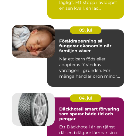
lägligt. Ett stopp i avloppet
en sen kväll, en läc...
09. jul
Föräldrapenning så
fungerar ekonomin när
familjen växer
När ett barn föds eller
adopteras förändras
vardagen i grunden. För
många handlar oron mindre
om vak...
04. jul
Däckhotell smart förvaring
som sparar både tid och
pengar
Ett Däckhotell är en tjänst
där en bilägare lämnar sina