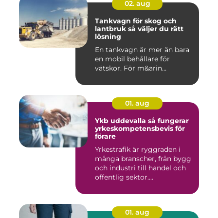
02. aug
Tankvagn för skog och
lantbruk så väljer du rätt
lösning
En tankvagn är mer än bara
en mobil behållare för
vätskor. För m&arin...
01. aug
Ykb uddevalla så fungerar
yrkeskompetensbevis för
förare
Yrkestrafik är ryggraden i
många branscher, från bygg
och industri till handel och
offentlig sektor....
01. aug