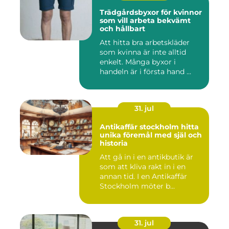
Trädgårdsbyxor för kvinnor
som vill arbeta bekvämt
och hållbart
Att hitta bra arbetskläder
som kvinna är inte alltid
enkelt. Många byxor i
handeln är i första hand ...
31. jul
Antikaffär stockholm hitta
unika föremål med själ och
historia
Att gå in i en antikbutik är
som att kliva rakt in i en
annan tid. I en Antikaffär
Stockholm möter b...
31. jul