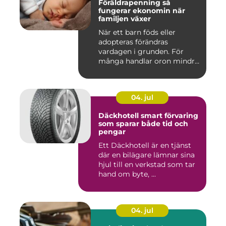
Föräldrapenning så
fungerar ekonomin när
familjen växer
När ett barn föds eller
adopteras förändras
vardagen i grunden. För
många handlar oron mindre
om vak...
04. jul
Däckhotell smart förvaring
som sparar både tid och
pengar
Ett Däckhotell är en tjänst
där en bilägare lämnar sina
hjul till en verkstad som tar
hand om byte, ...
04. jul