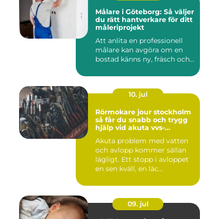
Målare i Göteborg: Så väljer
du rätt hantverkare för ditt
måleriprojekt
Att anlita en professionell
målare kan avgöra om en
bostad känns ny, fräsch och...
10. jul
Rörmokare jour stockholm
så får du snabb och trygg
hjälp vid akuta vvs-
problem
Akuta problem med vatten
och avlopp kommer sällan
lägligt. Ett stopp i avloppet
en sen kväll, en läc...
09. jul