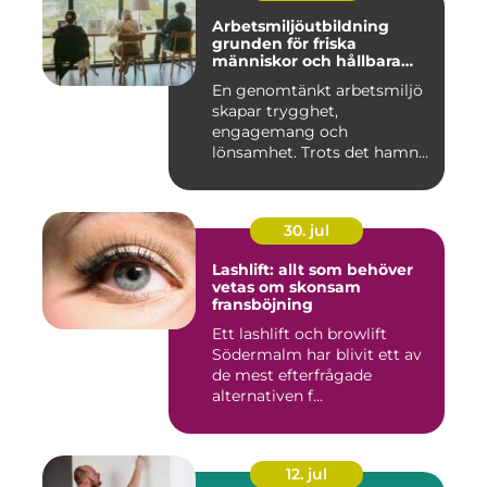
Arbetsmiljöutbildning
grunden för friska
människor och hållbara
företag
En genomtänkt arbetsmiljö
skapar trygghet,
engagemang och
lönsamhet. Trots det hamnar
arbetsmiljöarb...
30. jul
Lashlift: allt som behöver
vetas om skonsam
fransböjning
Ett lashlift och browlift
Södermalm har blivit ett av
de mest efterfrågade
alternativen f...
12. jul