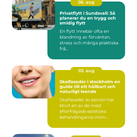
06. aug
Privatflytt i Sundsvall: Så
planerar du en trygg och
smidig flytt
En flytt innebär ofta en
blandning av förväntan,
stress och många praktiska
fr&...
02. aug
Skalfasader i stockholm en
guide till ett hållbart och
naturligt leende
Skalfasader av porslin har
blivit en av de mest
efterfrågade estetiska
behandlingarna inom
modern ta...